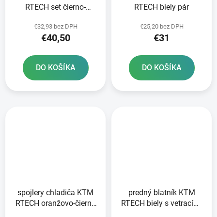
RTECH set čierno-
RTECH biely pár
oranžové
€32,93 bez DPH
€25,20 bez DPH
€40,50
€31
DO KOŠÍKA
DO KOŠÍKA
spojlery chladiča KTM
predný blatník KTM
RTECH oranžovo-čierny
RTECH biely s vetracími
pár
otvormi