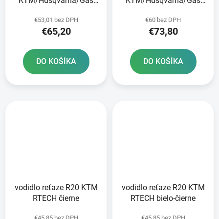
KTM/Husqvarna/Gas
KTM/Husqvarna/Gas
Plynová zadná JT
Plynová predná JT
€53,01 bez DPH
€60 bez DPH
€65,20
€73,80
DO KOŠÍKA
DO KOŠÍKA
vodidlo reťaze R20 KTM
vodidlo reťaze R20 KTM
RTECH čierne
RTECH bielo-čierne
€45,85 bez DPH
€45,85 bez DPH