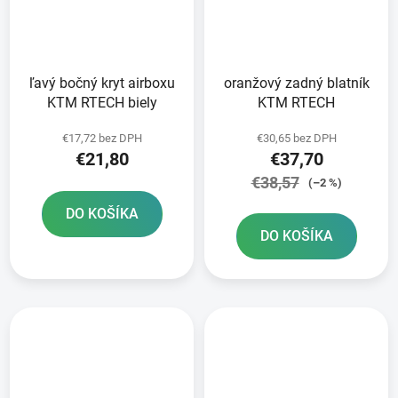
ľavý bočný kryt airboxu
oranžový zadný blatník
KTM RTECH biely
KTM RTECH
€17,72 bez DPH
€30,65 bez DPH
€21,80
€37,70
€38,57
(–2 %)
DO KOŠÍKA
DO KOŠÍKA