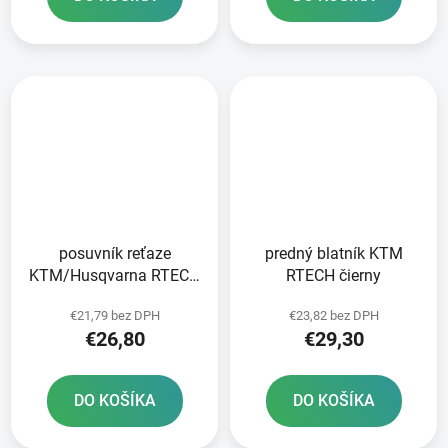
posuvník reťaze
predný blatník KTM
KTM/Husqvarna RTECH
RTECH čierny
čierny
€21,79 bez DPH
€23,82 bez DPH
€26,80
€29,30
DO KOŠÍKA
DO KOŠÍKA