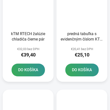
kTM RTECH žalúzie
predná tabuľka s
chladiča čierne pár
evidenčným číslom KTM
RTECH biela
€32,03 bez DPH
€20,41 bez DPH
€39,40
€25,10
DO KOŠÍKA
DO KOŠÍKA