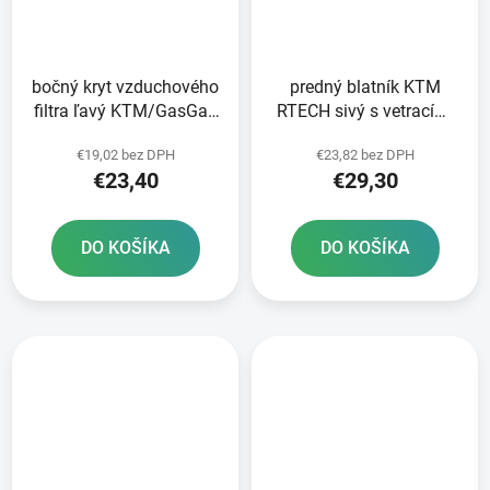
bočný kryt vzduchového
predný blatník KTM
filtra ľavý KTM/GasGas
RTECH sivý s vetracími
RTECH červený
otvormi
€19,02 bez DPH
€23,82 bez DPH
€23,40
€29,30
DO KOŠÍKA
DO KOŠÍKA