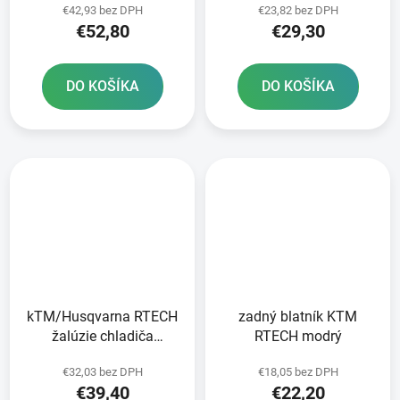
€42,93 bez DPH
€23,82 bez DPH
€52,80
€29,30
DO KOŠÍKA
DO KOŠÍKA
kTM/Husqvarna RTECH
zadný blatník KTM
žalúzie chladiča
RTECH modrý
oranžový pár
€32,03 bez DPH
€18,05 bez DPH
€39,40
€22,20