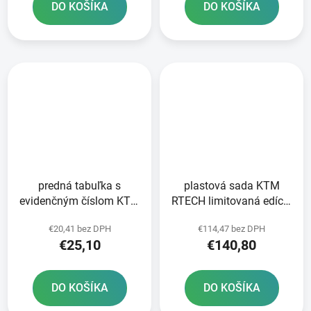
DO KOŠÍKA
DO KOŠÍKA
predná tabuľka s
plastová sada KTM
evidenčným číslom KTM
RTECH limitovaná edícia
RTECH oranžová
QUANTUM GREY sivá 6
€20,41 bez DPH
€114,47 bez DPH
dielov vrátane krytov
€25,10
€140,80
vzduchového filtra
DO KOŠÍKA
DO KOŠÍKA