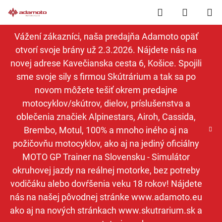
Prejsť
Hľadať
NÁKUP
na
obsah
KOŠÍK
Vážení zákazníci, naša predajňa Adamoto opäť
otvorí svoje brány už 2.3.2026. Nájdete nás na
novej adrese Kavečianska cesta 6, Košice. Spojili
sme svoje sily s firmou Skútrárium a tak sa po
novom môžete tešiť okrem predajne
motocyklov/skútrov, dielov, príslušenstva a
oblečenia značiek Alpinestars, Airoh, Cassida,
Brembo, Motul, 100% a mnoho iného aj na
požičovňu motocyklov, ako aj na jediný oficiálny
MOTO GP Trainer na Slovensku - Simulátor
okruhovej jazdy na reálnej motorke, bez potreby
vodičáku alebo dovŕšenia veku 18 rokov! Nájdete
nás na našej pôvodnej stránke www.adamoto.eu
ako aj na nových stránkach www.skutrarium.sk a