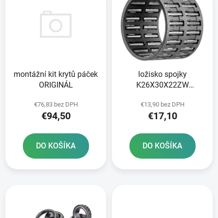
ý
p
p
r
i
o
s
d
p
u
r
k
montážní kit krytů páček
ložisko spojky
o
t
ORIGINÁL
K26X30X22ZW
d
o
ORIGINÁL
u
v
€76,83 bez DPH
€13,90 bez DPH
k
€94,50
€17,10
t
o
DO KOŠÍKA
DO KOŠÍKA
v