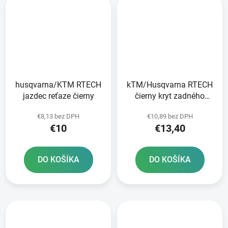
husqvarna/KTM RTECH
kTM/Husqvarna RTECH
jazdec reťaze čierny
čierny kryt zadného
tlmiča
€8,13 bez DPH
€10,89 bez DPH
€10
€13,40
DO KOŠÍKA
DO KOŠÍKA