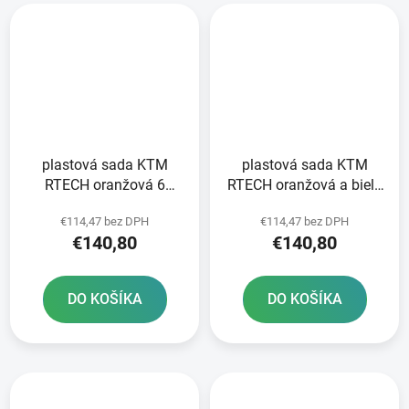
plastová sada KTM
plastová sada KTM
RTECH oranžová 6
RTECH oranžová a biela
dielov vrátane krytu
6 dielov vrátane L krytu
€114,47 bez DPH
€114,47 bez DPH
vzduchového filtra L
vzduchového filtra
€140,80
€140,80
DO KOŠÍKA
DO KOŠÍKA