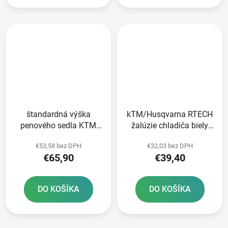
štandardná výška
kTM/Husqvarna RTECH
penového sedla KTM
žalúzie chladiča biely
RTECH
pár
€53,58 bez DPH
€32,03 bez DPH
€65,90
€39,40
DO KOŠÍKA
DO KOŠÍKA