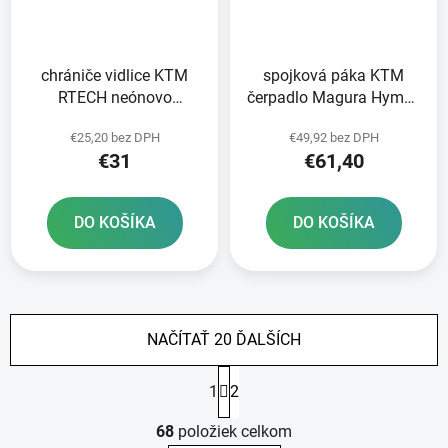
chrániče vidlice KTM
spojková páka KTM
RTECH neónovo
čerpadlo Magura Hymec
oranžové pár
séria 163 RTECH
€25,20 bez DPH
€49,92 bez DPH
oranžová
€31
€61,40
DO KOŠÍKA
DO KOŠÍKA
NAČÍTAŤ 20 ĎALŠÍCH
S
1
2
t
r
O
á
68
položiek celkom
v