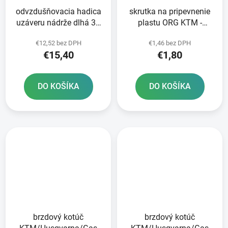
odvzdušňovacia hadica
skrutka na pripevnenie
uzáveru nádrže dlhá 36
plastu ORG KTM -
cm RTECH oranžová
strieborná
€12,52 bez DPH
€1,46 bez DPH
€15,40
€1,80
DO KOŠÍKA
DO KOŠÍKA
brzdový kotúč
brzdový kotúč