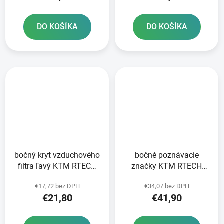
DO KOŠÍKA
DO KOŠÍKA
bočný kryt vzduchového
bočné poznávacie
filtra ľavý KTM RTECH
značky KTM RTECH
modrý
modrý pár
€17,72 bez DPH
€34,07 bez DPH
€21,80
€41,90