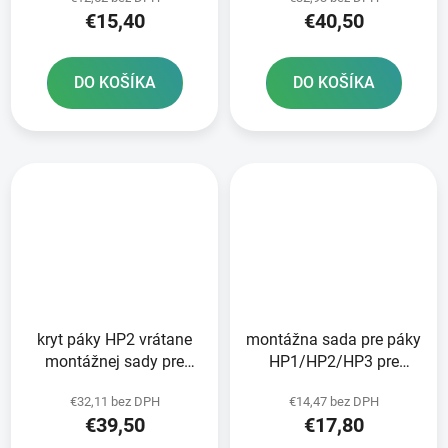
€15,40
€40,50
DO KOŠÍKA
DO KOŠÍKA
kryt páky HP2 vrátane
montážna sada pre páky
montážnej sady pre
HP1/HP2/HP3 pre
čerpadlá KTM BREMBO
čerpadlá KTM BREMBO
€32,11 bez DPH
€14,47 bez DPH
RTECH oranžový
RTECH čierna
€39,50
€17,80