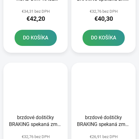
SINTERED NEWFREN 2
CM46 2 ks v balení
€34,31 bez DPH
€32,76 bez DPH
ks v balení
€42,20
€40,30
DO KOŠÍKA
DO KOŠÍKA
brzdové doštičky
brzdové doštičky
BRAKING spekaná zmes
BRAKING spekaná zmes
CM46 2 ks v balení
CM44 2 ks v balení
€32,76 bez DPH
€26,91 bez DPH