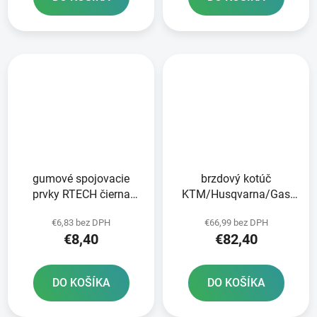
gumové spojovacie
brzdový kotúč
prvky RTECH čierna
KTM/Husqvarna/Gas
sada 5 ks
Plyn zadný NEWFREN
€6,83 bez DPH
€66,99 bez DPH
€8,40
€82,40
DO KOŠÍKA
DO KOŠÍKA