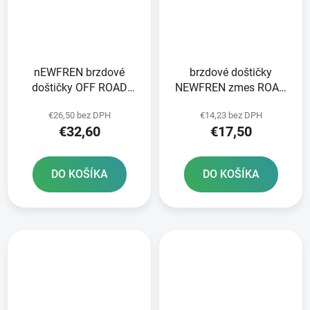
nEWFREN brzdové
brzdové doštičky
doštičky OFF ROAD
NEWFREN zmes ROAD
DIRT SINTERED 2 ks v
TOURING ORGANIC 2 ks
€26,50 bez DPH
€14,23 bez DPH
balení
v balení
€32,60
€17,50
DO KOŠÍKA
DO KOŠÍKA