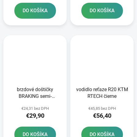
DO KOŠÍKA
DO KOŠÍKA
brzdové doštičky
vodidlo reťaze R20 KTM
BRAKING semi-
RTECH čierne
metalická zmes SM1 2
€24,31 bez DPH
€45,85 bez DPH
ks v balení
€29,90
€56,40
DO KOŠÍKA
DO KOŠÍKA