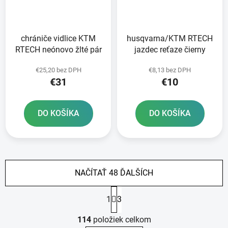
chrániče vidlice KTM
husqvarna/KTM RTECH
RTECH neónovo žlté pár
jazdec reťaze čierny
€25,20 bez DPH
€8,13 bez DPH
€31
€10
DO KOŠÍKA
DO KOŠÍKA
NAČÍTAŤ 48 ĎALŠÍCH
S
1
3
t
r
O
á
114
položiek celkom
v