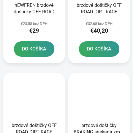
nEWFREN brzdové
brzdové doštičky OFF
doštičky OFF ROAD
ROAD DIRT RACE
DIRT SINTERED 2 ks v
SINTERED NEWFREN 2
€23,58 bez DPH
€32,68 bez DPH
balení
ks v balení
€29
€40,20
DO KOŠÍKA
DO KOŠÍKA
brzdové doštičky OFF
brzdové doštičky
ROAD DIRT RACE
BRAKING spekaná zmes