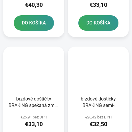
€40,30
€33,10
DO KOŠÍKA
DO KOŠÍKA
brzdové doštičky
brzdové doštičky
BRAKING spekaná zmes
BRAKING semi-
CM44 2 ks v balení
metalická zmes SM1 2
€26,91 bez DPH
€26,42 bez DPH
ks v balení
€33,10
€32,50