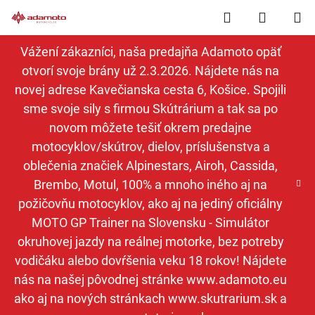
Prejsť
Hľadať
NÁKUP
na
obsah
KOŠÍK
Vážení zákazníci, naša predajňa Adamoto opäť
otvorí svoje brány už 2.3.2026. Nájdete nás na
novej adrese Kavečianska cesta 6, Košice. Spojili
sme svoje sily s firmou Skútrárium a tak sa po
novom môžete tešiť okrem predajne
motocyklov/skútrov, dielov, príslušenstva a
oblečenia značiek Alpinestars, Airoh, Cassida,
Brembo, Motul, 100% a mnoho iného aj na
požičovňu motocyklov, ako aj na jediný oficiálny
MOTO GP Trainer na Slovensku - Simulátor
okruhovej jazdy na reálnej motorke, bez potreby
vodičáku alebo dovŕšenia veku 18 rokov! Nájdete
nás na našej pôvodnej stránke www.adamoto.eu
ako aj na nových stránkach www.skutrarium.sk a