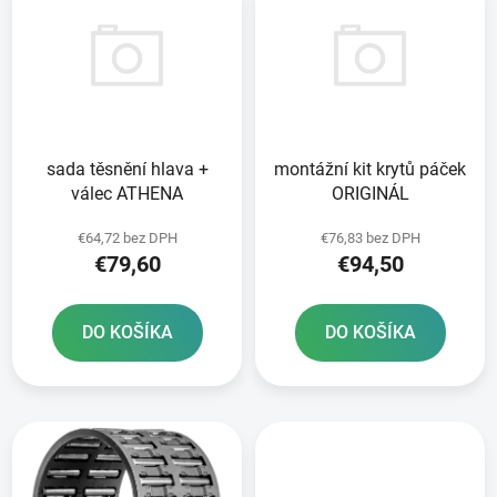
ý
p
p
r
i
o
s
d
p
u
r
k
sada těsnění hlava +
montážní kit krytů páček
o
t
válec ATHENA
ORIGINÁL
d
o
u
v
€64,72 bez DPH
€76,83 bez DPH
k
€79,60
€94,50
t
o
DO KOŠÍKA
DO KOŠÍKA
v