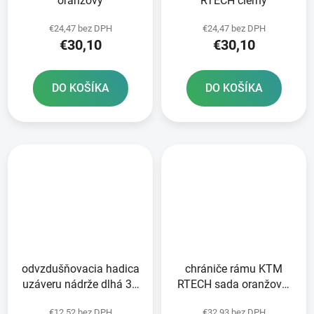
oranžový
RTECH čierny
€24,47 bez DPH
€24,47 bez DPH
€30,10
€30,10
DO KOŠÍKA
DO KOŠÍKA
odvzdušňovacia hadica
chrániče rámu KTM
uzáveru nádrže dlhá 36
RTECH sada oranžovo-
cm RTECH oranžová
čierna
€12,52 bez DPH
€32,93 bez DPH