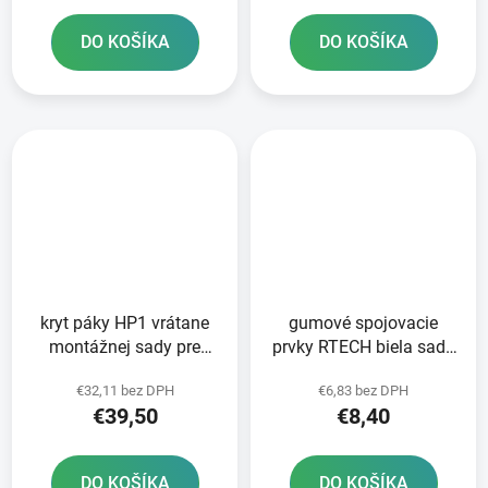
DO KOŠÍKA
DO KOŠÍKA
kryt páky HP1 vrátane
gumové spojovacie
montážnej sady pre
prvky RTECH biela sada
čerpadlá KTM BREMBO
5 ks
€32,11 bez DPH
€6,83 bez DPH
RTECH oranžový
€39,50
€8,40
DO KOŠÍKA
DO KOŠÍKA