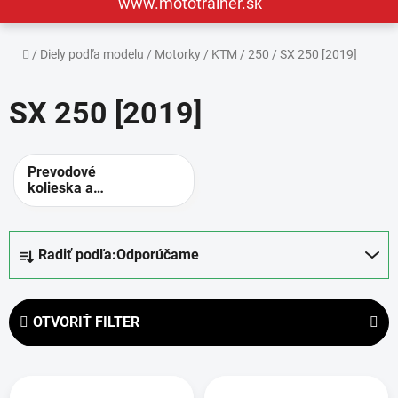
www.mototrainer.sk
Domov
/
Diely podľa modelu
/
Motorky
/
KTM
/
250
/
SX 250 [2019]
SX 250 [2019]
Prevodové
kolieska a
rozety -
alternatívne
prevody
R
Radiť podľa:
Odporúčame
a
d
e
OTVORIŤ FILTER
n
i
V
e