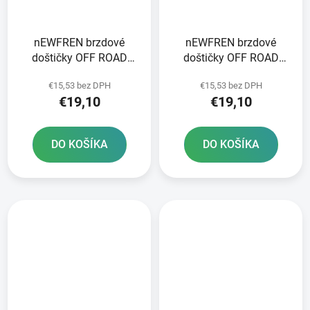
nEWFREN brzdové
nEWFREN brzdové
doštičky OFF ROAD
doštičky OFF ROAD
DIRT ORGANIC 2 ks v
DIRT ORGANIC 2 ks v
€15,53 bez DPH
€15,53 bez DPH
balení
balení
€19,10
€19,10
DO KOŠÍKA
DO KOŠÍKA