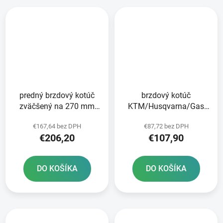
predný brzdový kotúč
brzdový kotúč
zväčšený na 270 mm
KTM/Husqvarna/Gas
BRZDENIE
Plynové predné brzdy
€167,64 bez DPH
€87,72 bez DPH
€206,20
€107,90
DO KOŠÍKA
DO KOŠÍKA