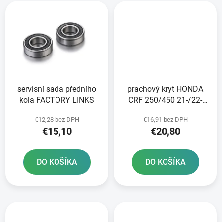
servisní sada předního
prachový kryt HONDA
kola FACTORY LINKS
CRF 250/450 21-/22-
DT-1
€12,28 bez DPH
€16,91 bez DPH
€15,10
€20,80
DO KOŠÍKA
DO KOŠÍKA