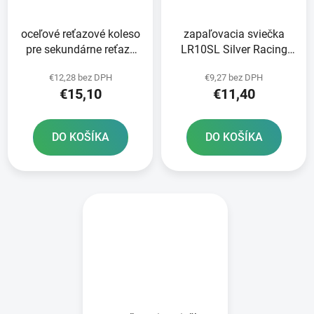
oceľové reťazové koleso
zapaľovacia sviečka
pre sekundárne reťaze
LR10SL Silver Racing
typ 420 SUNSTAR 46
BRISK series - Česká
€12,28 bez DPH
€9,27 bez DPH
zubov
republika
€15,10
€11,40
DO KOŠÍKA
DO KOŠÍKA