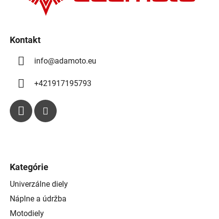
p
e
r
v
k
Kontakt
y
info
@
adamoto.eu
v
ý
p
+421917195793
i
s
u
Kategórie
Univerzálne diely
Náplne a údržba
Motodiely