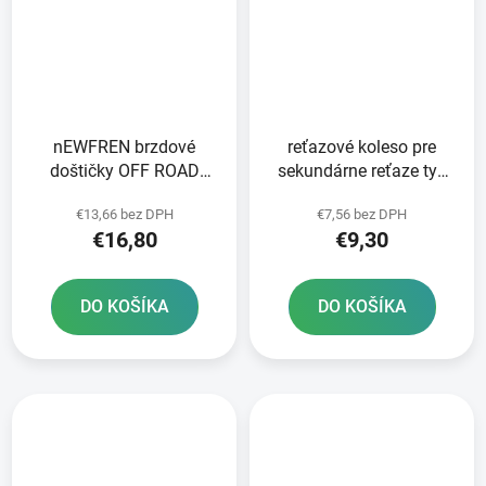
nEWFREN brzdové
reťazové koleso pre
doštičky OFF ROAD
sekundárne reťaze typ
DIRT ORGANIC 2 ks v
420 JT - Anglicko 13
€13,66 bez DPH
€7,56 bez DPH
balení
zubov
€16,80
€9,30
DO KOŠÍKA
DO KOŠÍKA