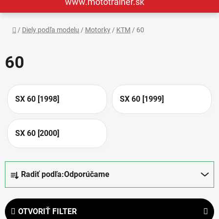
www.mototrainer.sk
Domov
/
Diely podľa modelu
/
Motorky
/
KTM
/
60
60
SX 60 [1998]
SX 60 [1999]
SX 60 [2000]
R
Radiť podľa:
Odporúčame
a
d
e
OTVORIŤ FILTER
n