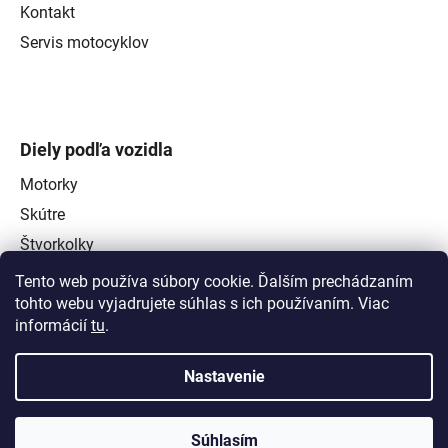
Kontakt
Servis motocyklov
Diely podľa vozidla
Motorky
Skútre
Štvorkolky
Tento web používa súbory cookie. Ďalším prechádzaním
tohto webu vyjadrujete súhlas s ich používaním. Viac
informácií
tu
.
Nastavenie
Súhlasím
Vytvoril Shoptet