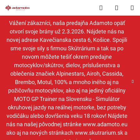
Prejsť
Hľadať
NÁKUP
na
obsah
KOŠÍK
Vážení zákazníci, naša predajňa Adamoto opäť
otvorí svoje brány už 2.3.2026. Nájdete nás na
novej adrese Kavečianska cesta 6, Košice. Spojili
sme svoje sily s firmou Skútrárium a tak sa po
novom môžete tešiť okrem predajne
motocyklov/skútrov, dielov, príslušenstva a
oblečenia značiek Alpinestars, Airoh, Cassida,
Brembo, Motul, 100% a mnoho iného aj na
požičovňu motocyklov, ako aj na jediný oficiálny
MOTO GP Trainer na Slovensku - Simulátor
okruhovej jazdy na reálnej motorke, bez potreby
vodičáku alebo dovŕšenia veku 18 rokov! Nájdete
nás na našej pôvodnej stránke www.adamoto.eu
ako aj na nových stránkach www.skutrarium.sk a