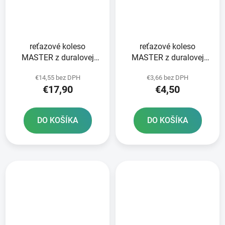
reťazové koleso
reťazové koleso
MASTER z duralovej
MASTER z duralovej
zliatiny pre sekundárne
zliatiny pre sekundárne
€14,55 bez DPH
€3,66 bez DPH
reťaze typ 420 Q-TECH
reťaze typ 420 Q-TECH
€17,90
€4,50
oranžovo eloxované 46
strieborne eloxované 46
zubov
zubov
DO KOŠÍKA
DO KOŠÍKA