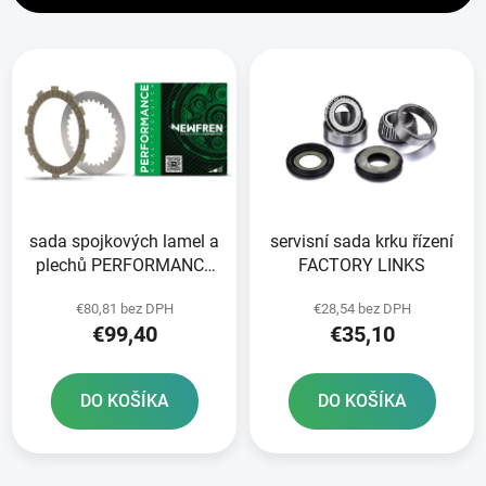
i
V
e
ý
p
p
r
i
o
s
d
p
u
r
k
sada spojkových lamel a
servisní sada krku řízení
o
t
plechů PERFORMANCE
FACTORY LINKS
d
o
směs NEWFREN 6+5 ks
u
v
€80,81 bez DPH
€28,54 bez DPH
k
€99,40
€35,10
t
o
DO KOŠÍKA
DO KOŠÍKA
v