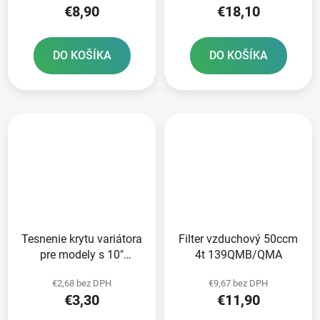
€8,90
€18,10
DO KOŠÍKA
DO KOŠÍKA
Tesnenie krytu variátora
Filter vzduchový 50ccm
pre modely s 10"
4t 139QMB/QMA
diskami 669
€2,68 bez DPH
€9,67 bez DPH
139QMB/QMA
€3,30
€11,90