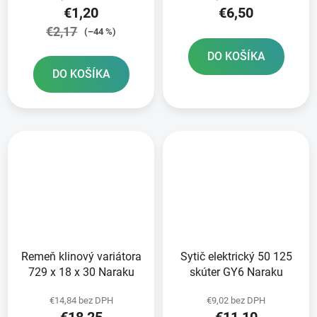
€1,20
€6,50
€2,17
(–44 %)
DO KOŠÍKA
DO KOŠÍKA
Remeň klinový variátora
Sytič elektrický 50 125
729 x 18 x 30 Naraku
skúter GY6 Naraku
€14,84 bez DPH
€9,02 bez DPH
€18,25
€11,10