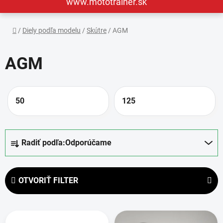
www.mototrainer.sk
Domov
/
Diely podľa modelu
/
Skútre
/
AGM
AGM
50
125
R
Radiť podľa:
Odporúčame
a
d
e
OTVORIŤ FILTER
n
i
V
e