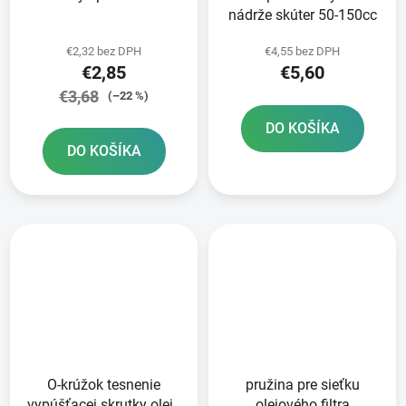
nádrže skúter 50-150cc
€2,32 bez DPH
€4,55 bez DPH
€2,85
€5,60
€3,68
(–22 %)
DO KOŠÍKA
DO KOŠÍKA
O-krúžok tesnenie
pružina pre sieťku
vypúšťacej skrutky oleja
olejového filtra