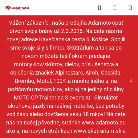
Prejsť
Hľadať
NÁKUP
na
obsah
KOŠÍK
Vážení zákazníci, naša predajňa Adamoto opäť
otvorí svoje brány už 2.3.2026. Nájdete nás na
novej adrese Kavečianska cesta 6, Košice. Spojili
sme svoje sily s firmou Skútrárium a tak sa po
novom môžete tešiť okrem predajne
motocyklov/skútrov, dielov, príslušenstva a
oblečenia značiek Alpinestars, Airoh, Cassida,
Brembo, Motul, 100% a mnoho iného aj na
požičovňu motocyklov, ako aj na jediný oficiálny
MOTO GP Trainer na Slovensku - Simulátor
okruhovej jazdy na reálnej motorke, bez potreby
vodičáku alebo dovŕšenia veku 18 rokov! Nájdete
nás na našej pôvodnej stránke www.adamoto.eu
ako aj na nových stránkach www.skutrarium.sk a