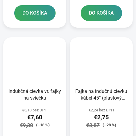
DO KOŠÍKA
DO KOŠÍKA
Indukčná cievka vr. fajky
Fajka na indučnú cievku
na sviečku
kábel 45° (plastový
plášť)
€6,18 bez DPH
€2,24 bez DPH
€7,60
€2,75
€9,30
€3,87
(–18 %)
(–28 %)