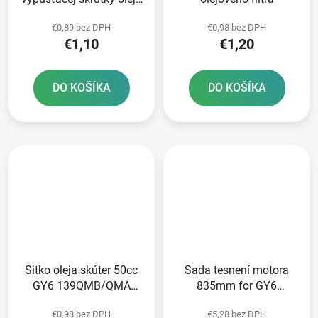
36x3mm
€0,89 bez DPH
€0,98 bez DPH
€1,10
€1,20
DO KOŠÍKA
DO KOŠÍKA
Sitko oleja skúter 50cc
Sada tesnení motora
GY6 139QMB/QMA
835mm for GY6
125/150cc GY6
125/150cc 152QMI
€0,98 bez DPH
€5,28 bez DPH
152/157QMI