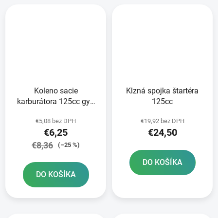
Koleno sacie
Klzná spojka štartéra
karburátora 125cc gy6
125cc
22mm 2 vývody
€5,08 bez DPH
€19,92 bez DPH
€6,25
€24,50
€8,36
(–25 %)
DO KOŠÍKA
DO KOŠÍKA