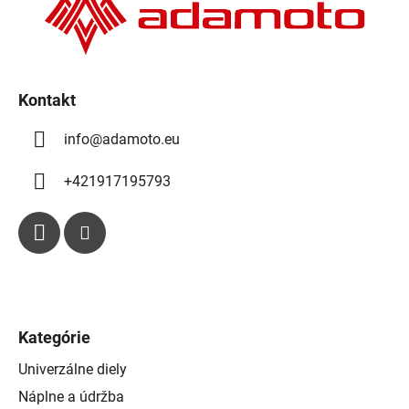
v
i
k
e
y
v
ý
Kontakt
p
i
info
@
adamoto.eu
s
u
+421917195793
Kategórie
Univerzálne diely
Náplne a údržba