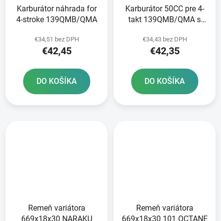
Karburátor náhrada for
Karburátor 50CC pre 4-
4-stroke 139QMB/QMA
takt 139QMB/QMA s
pumpičkou
€34,51 bez DPH
€34,43 bez DPH
€42,45
€42,35
DO KOŠÍKA
DO KOŠÍKA
Remeň variátora
Remeň variátora
669x18x30 NARAKU
669x18x30 101 OCTANE