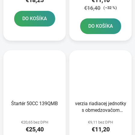
€16,40
(–32 %)
DO KOŠÍKA
DO KOŠÍKA
Štartér 50CC 139QMB
verzia riadiacej jednotky
s obmedzovačom
rýchlosti pre
€20,65 bez DPH
€9,11 bez DPH
obmedzenie rýchlosti na
€25,40
€11,20
45 km/h