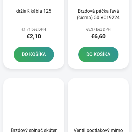
držiaK kábla 125
Brzdová páčka ľavá
(čierna) 50 VC19224
€1,71 bez DPH
€5,37 bez DPH
€2,10
€6,60
DO KOŠÍKA
DO KOŠÍKA
Brzdový spínač skúter
Ventil podtlakový mimo