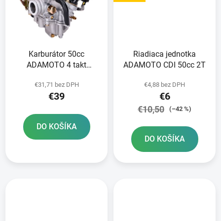
Karburátor 50cc
Riadiaca jednotka
ADAMOTO 4 takt
ADAMOTO CDI 50cc 2T
139QMB/QMA s
€31,71 bez DPH
€4,88 bez DPH
pumpičkou
€39
€6
€10,50
(–42 %)
DO KOŠÍKA
DO KOŠÍKA