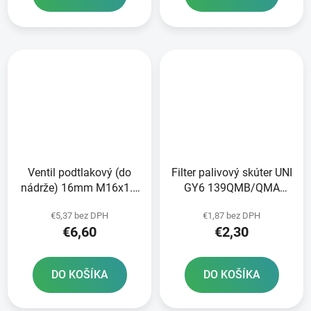
Ventil podtlakový (do
Filter palivový skúter UNI
nádrže) 16mm M16x1.5
GY6 139QMB/QMA
skúter 50-150cc
125/150cc GY6
€5,37 bez DPH
€1,87 bez DPH
152/157QMI
€6,60
€2,30
DO KOŠÍKA
DO KOŠÍKA