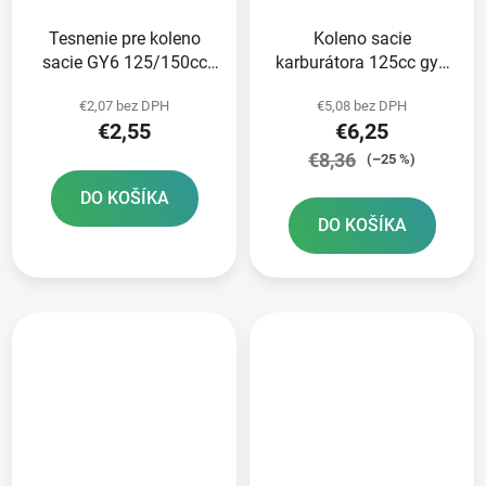
Tesnenie pre koleno
Koleno sacie
sacie GY6 125/150cc
karburátora 125cc gy6
152/157QMI/QMJ
22mm 1 vývod
€2,07 bez DPH
€5,08 bez DPH
€2,55
€6,25
€8,36
(–25 %)
DO KOŠÍKA
DO KOŠÍKA