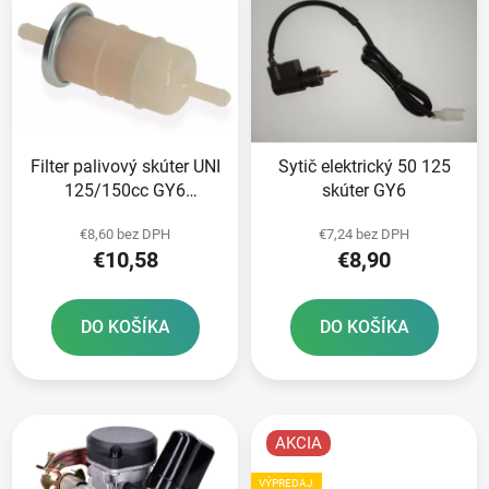
ý
p
p
r
i
o
s
d
p
u
r
k
Filter palivový skúter UNI
Sytič elektrický 50 125
o
t
125/150cc GY6
skúter GY6
d
o
152/157QMI adamoto
u
v
€8,60 bez DPH
€7,24 bez DPH
R8
k
€10,58
€8,90
t
o
DO KOŠÍKA
DO KOŠÍKA
v
AKCIA
VÝPREDAJ