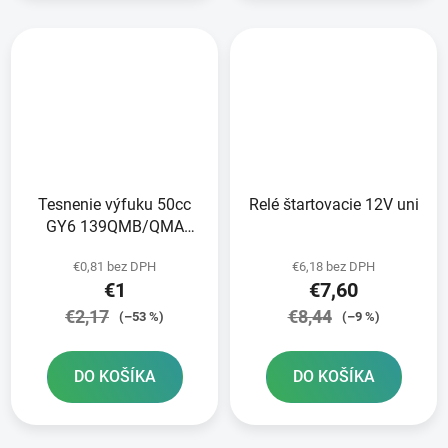
Tesnenie výfuku 50cc
Relé štartovacie 12V uni
GY6 139QMB/QMA
125/150cc GY6
€0,81 bez DPH
€6,18 bez DPH
152/157QMI
€1
€7,60
€2,17
€8,44
(–53 %)
(–9 %)
DO KOŠÍKA
DO KOŠÍKA