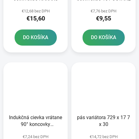
€12,68 bez DPH
€7,76 bez DPH
€15,60
€9,55
DO KOŠÍKA
DO KOŠÍKA
Indukčná cievka vrátane
pás variátora 729 x 17 7
90° koncovky
x 30
zapaľovacieho kábla
€7,24 bez DPH
€14,72 bez DPH