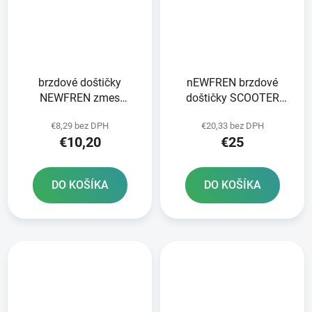
brzdové doštičky
nEWFREN brzdové
NEWFREN zmes
doštičky SCOOTER
SCOOTER ELITE
ELITE SINTERED 2 ks v
€8,29 bez DPH
€20,33 bez DPH
ORGANIC 2 ks v balení
balení
€10,20
€25
DO KOŠÍKA
DO KOŠÍKA