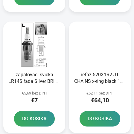
v
zapalovací svíčka
reťaz 520X1R2 JT
LR14S řada Silver BRISK
CHAINS x-ring black 106
- Česká Republika
článkov vrátane
€5,69 bez DPH
€52,11 bez DPH
nitovania a rozpojenia
€7
€64,10
spojky
DO KOŠÍKA
DO KOŠÍKA