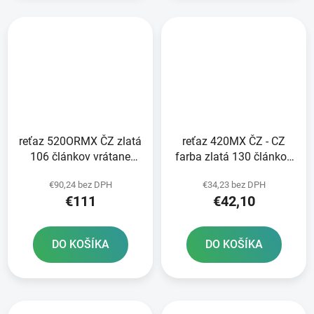
reťaz 520ORMX ČZ zlatá
reťaz 420MX ČZ - CZ
106 článkov vrátane
farba zlatá 130 článkov
rozpojovacej spojky
vrátane rozpojovacej
€90,24 bez DPH
€34,23 bez DPH
CLIP
spojky CLIP
€111
€42,10
DO KOŠÍKA
DO KOŠÍKA