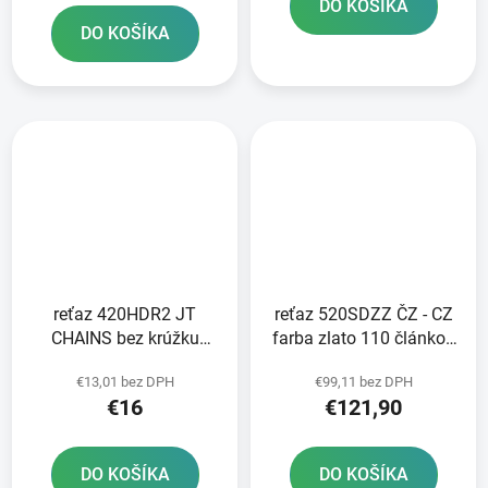
DO KOŠÍKA
DO KOŠÍKA
reťaz 420HDR2 JT
reťaz 520SDZZ ČZ - CZ
CHAINS bez krúžku
farba zlato 110 článkov
farba čierna 124 článkov
vrátane nitovacej spojky
€13,01 bez DPH
€99,11 bez DPH
vrátane rozpojovacej
RIVET
€16
€121,90
spojky
DO KOŠÍKA
DO KOŠÍKA