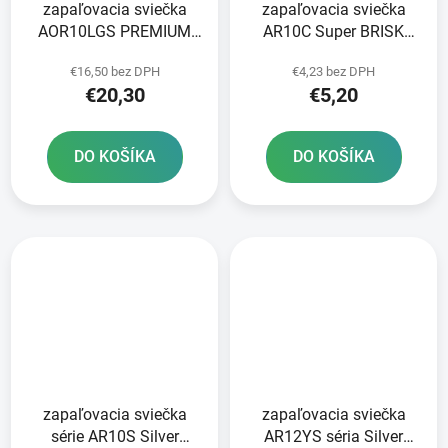
zapaľovacia sviečka
zapaľovacia sviečka
AOR10LGS PREMIUM
AR10C Super BRISK
series LGS RACING
series - Česká republika
€16,50 bez DPH
€4,23 bez DPH
BRISK - Česká republika
€20,30
€5,20
DO KOŠÍKA
DO KOŠÍKA
zapaľovacia sviečka
zapaľovacia sviečka
série AR10S Silver
AR12YS séria Silver