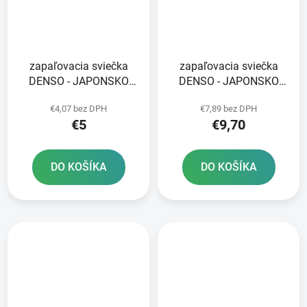
zapaľovacia sviečka
zapaľovacia sviečka
DENSO - JAPONSKO
DENSO - JAPONSKO
X24EPR-U9 NICKEL
U27ESR-NB NICKEL
€4,07 bez DPH
€7,89 bez DPH
STANDARD
STANDARD
€5
€9,70
DO KOŠÍKA
DO KOŠÍKA