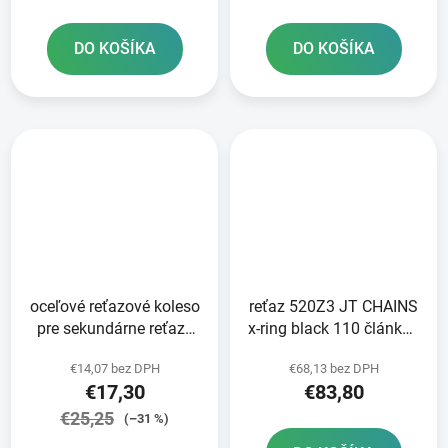
výroby
elektrolytu
DO KOŠÍKA
DO KOŠÍKA
oceľové reťazové koleso
reťaz 520Z3 JT CHAINS
pre sekundárne reťaze
x-ring black 110 článkov
typ 520 JT - Anglicko 44
vrátane nitovacej spojky
€14,07 bez DPH
€68,13 bez DPH
zubov
€17,30
€83,80
€25,25
(–31 %)