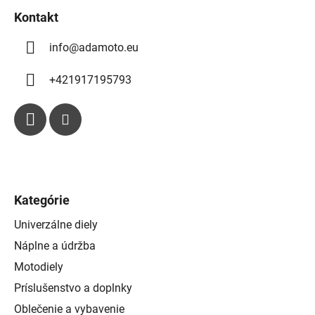
ý
Kontakt
p
i
info
@
adamoto.eu
s
u
+421917195793
Kategórie
Univerzálne diely
Náplne a údržba
Motodiely
Príslušenstvo a doplnky
Oblečenie a vybavenie