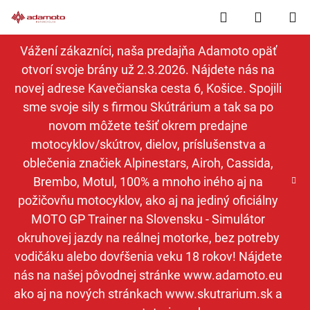
Prejsť
Hľadať
NÁKUP
na
obsah
KOŠÍK
Vážení zákazníci, naša predajňa Adamoto opäť
otvorí svoje brány už 2.3.2026. Nájdete nás na
novej adrese Kavečianska cesta 6, Košice. Spojili
sme svoje sily s firmou Skútrárium a tak sa po
novom môžete tešiť okrem predajne
motocyklov/skútrov, dielov, príslušenstva a
oblečenia značiek Alpinestars, Airoh, Cassida,
Brembo, Motul, 100% a mnoho iného aj na
požičovňu motocyklov, ako aj na jediný oficiálny
MOTO GP Trainer na Slovensku - Simulátor
okruhovej jazdy na reálnej motorke, bez potreby
vodičáku alebo dovŕšenia veku 18 rokov! Nájdete
nás na našej pôvodnej stránke www.adamoto.eu
ako aj na nových stránkach www.skutrarium.sk a