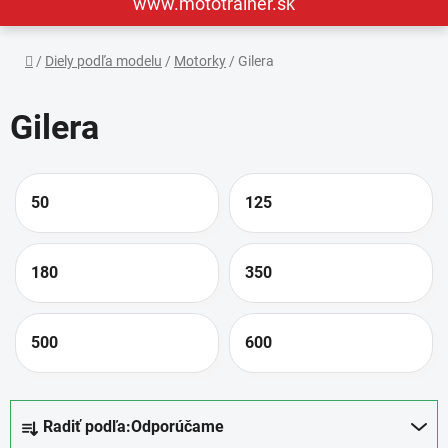
www.mototrainer.sk
Domov
/
Diely podľa modelu
/
Motorky
/
Gilera
Gilera
50
125
180
350
500
600
R
Radiť podľa:
Odporúčame
a