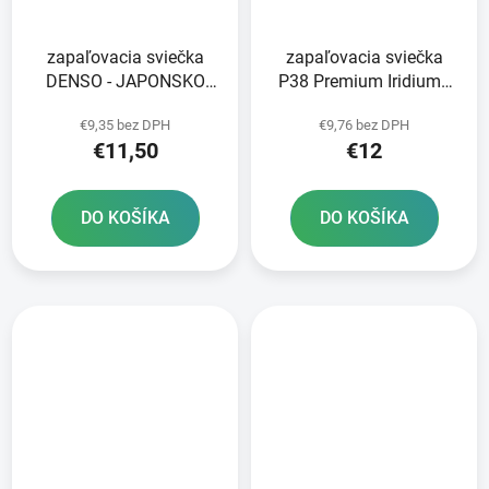
zapaľovacia sviečka
zapaľovacia sviečka
DENSO - JAPONSKO
P38 Premium Iridium+
U24ESR-N NICKEL
BRISK - Česká republika
€9,35 bez DPH
€9,76 bez DPH
STANDARD
€11,50
€12
DO KOŠÍKA
DO KOŠÍKA