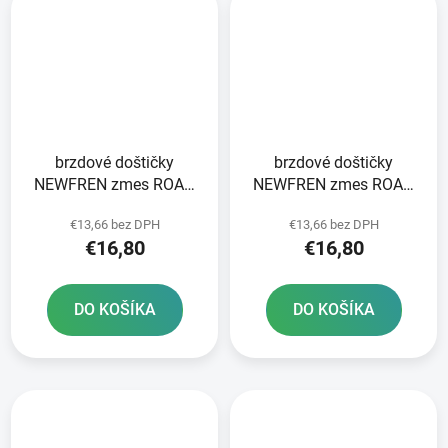
brzdové doštičky
brzdové doštičky
NEWFREN zmes ROAD
NEWFREN zmes ROAD
TOURING ORGANIC 2 ks
TOURING ORGANIC 2 ks
€13,66 bez DPH
€13,66 bez DPH
v balení
v balení
€16,80
€16,80
DO KOŠÍKA
DO KOŠÍKA