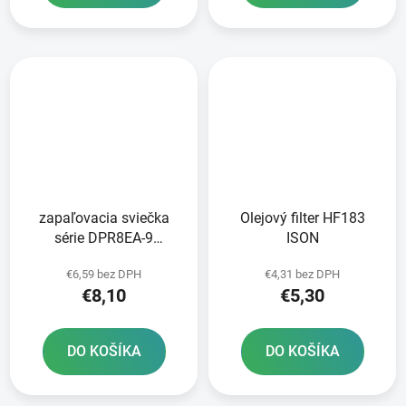
zapaľovacia sviečka
Olejový filter HF183
série DPR8EA-9
ISON
Standard NGK
€6,59 bez DPH
€4,31 bez DPH
€8,10
€5,30
DO KOŠÍKA
DO KOŠÍKA