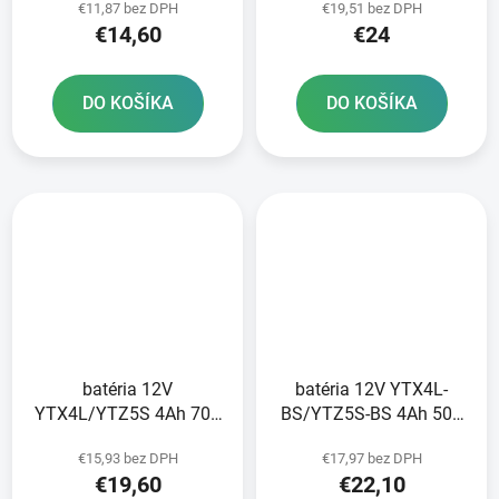
€11,87 bez DPH
€19,51 bez DPH
technológia 120x70x92
€14,60
€24
FULBAT aktivovaná vo
výrobe
DO KOŠÍKA
DO KOŠÍKA
batéria 12V
batéria 12V YTX4L-
YTX4L/YTZ5S 4Ah 70A
BS/YTZ5S-BS 4Ah 50A
bezúdržbová GEL
bezúdržbová MF AGM
€15,93 bez DPH
€17,97 bez DPH
technológia 113x70x85
113x70x85 FULBAT
€19,60
€22,10
A-TECH aktivovaná z
vrátane balenia