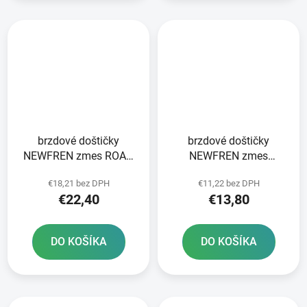
brzdové doštičky
brzdové doštičky
NEWFREN zmes ROAD
NEWFREN zmes
TOURING ORGANIC 2 ks
SCOOTER ELITE
€18,21 bez DPH
€11,22 bez DPH
v balení
ORGANIC 2 ks v balení
€22,40
€13,80
DO KOŠÍKA
DO KOŠÍKA