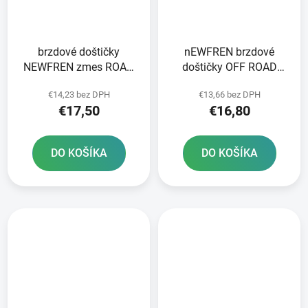
brzdové doštičky
nEWFREN brzdové
NEWFREN zmes ROAD
doštičky OFF ROAD
TOURING ORGANIC 2 ks
DIRT ORGANIC 2 ks v
€14,23 bez DPH
€13,66 bez DPH
v balení
balení
€17,50
€16,80
DO KOŠÍKA
DO KOŠÍKA