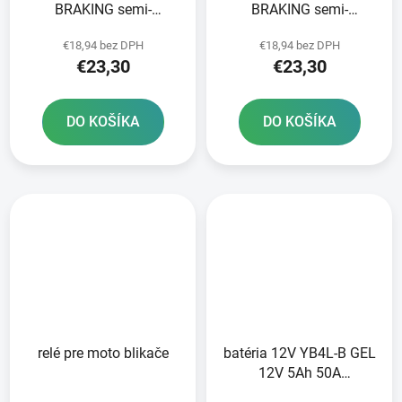
BRAKING semi-
BRAKING semi-
metalická zmes SM1 2
metalická zmes SM1 2
€18,94 bez DPH
€18,94 bez DPH
ks v balení
ks v balení
€23,30
€23,30
DO KOŠÍKA
DO KOŠÍKA
relé pre moto blikače
batéria 12V YB4L-B GEL
12V 5Ah 50A
bezúdržbová GEL