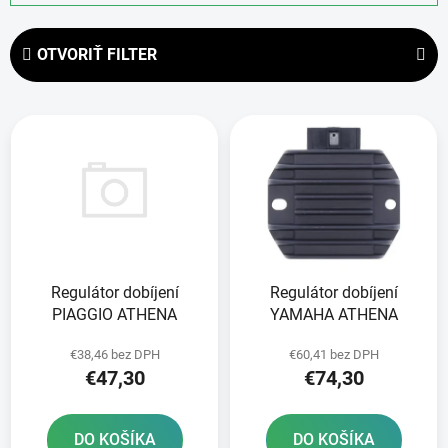
d
e
OTVORIŤ FILTER
n
i
V
e
ý
p
p
r
i
o
s
d
p
u
r
k
Regulátor dobíjení
Regulátor dobíjení
o
t
PIAGGIO ATHENA
YAMAHA ATHENA
d
o
u
v
€38,46 bez DPH
€60,41 bez DPH
k
€47,30
€74,30
t
o
DO KOŠÍKA
DO KOŠÍKA