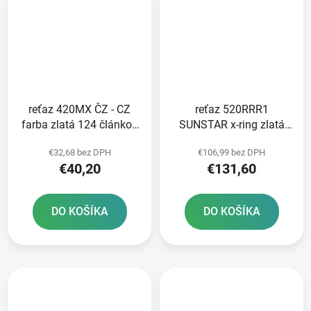
reťaz 420MX ČZ - CZ
reťaz 520RRR1
farba zlatá 124 článkov
SUNSTAR x-ring zlatá
vrátane rozpojovacej
farba 110 článkov
€32,68 bez DPH
€106,99 bez DPH
spojky CLIP
€40,20
€131,60
DO KOŠÍKA
DO KOŠÍKA