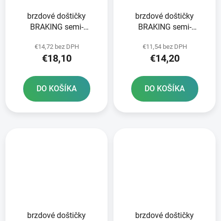
brzdové doštičky
brzdové doštičky
BRAKING semi-
BRAKING semi-
metalická zmes SM1 2
metalická zmes SM1 2
€14,72 bez DPH
€11,54 bez DPH
ks v balení
ks v balení
€18,10
€14,20
DO KOŠÍKA
DO KOŠÍKA
brzdové doštičky
brzdové doštičky