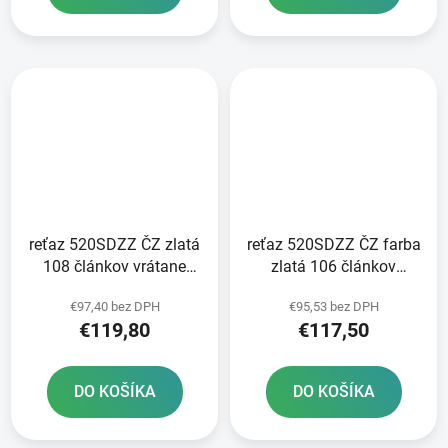
reťaz 520SDZZ ČZ zlatá
reťaz 520SDZZ ČZ farba
108 článkov vrátane
zlatá 106 článkov
nitovacej spojky RIVET
vrátane nitovej spojky
€97,40 bez DPH
€95,53 bez DPH
RIVET
€119,80
€117,50
DO KOŠÍKA
DO KOŠÍKA