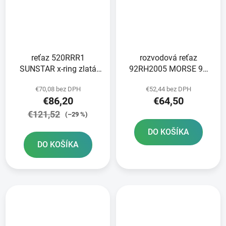
reťaz 520RRR1
rozvodová reťaz
SUNSTAR x-ring zlatá
92RH2005 MORSE 96
106 článkov
článkov vrátane spojky
€70,08 bez DPH
€52,44 bez DPH
€86,20
€64,50
€121,52
(–29 %)
DO KOŠÍKA
DO KOŠÍKA