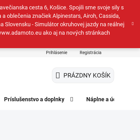
ečianska cesta 6, Košice. Spojili sme svoje sily s
a oblečenia značiek Alpinestars, Airoh, Cassida,
a Slovensku - Simulátor okruhovej jazdy na reálnej
e www.adamoto.eu ako aj na nových stránkach
Prihlásenie
Registrácia
PRÁZDNY KOŠÍK
NÁKUPNÝ
KOŠÍK
Príslušenstvo a doplnky
Náplne a údržba