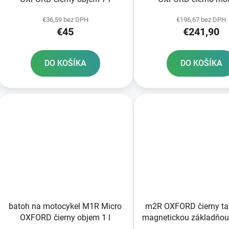
magnetickou základňo
€36,59 bez DPH
€196,67 bez DPH
30 l
€45
€241,90
DO KOŠÍKA
DO KOŠÍKA
batoh na motocykel M1R Micro
m2R OXFORD čierny ta
OXFORD čierny objem 1 l
magnetickou základňou
l