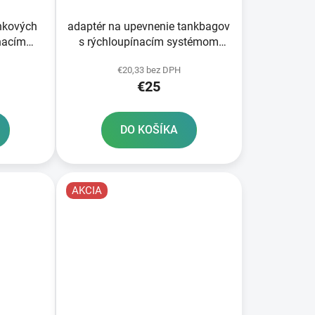
nkových
adaptér na upevnenie tankbagov
nacím
s rýchloupínacím systémom
asaki 5
OXFORD
€20,33 bez DPH
Aprilia/KTM/Kawasaki/Triumph
€25
6 skrutiek
DO KOŠÍKA
AKCIA