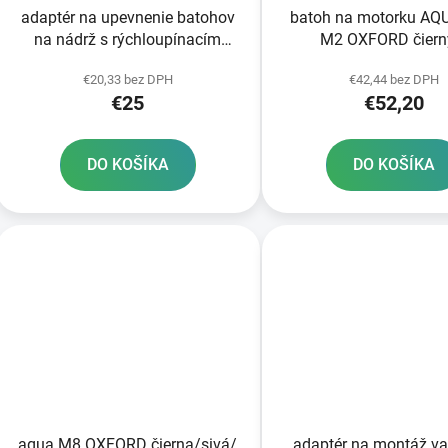
adaptér na upevnenie batohov
batoh na motorku AQ
na nádrž s rýchloupínacím
M2 OXFORD čiern
systémom OXFORD caps pre
magnetickou základňou
€20,33 bez DPH
€42,44 bez DPH
motocykle Suzuki 5 skrutiek
l
€25
€52,20
DO KOŠÍKA
DO KOŠÍKA
aqua M8 OXFORD čierna/sivá/
adaptér na montáž v