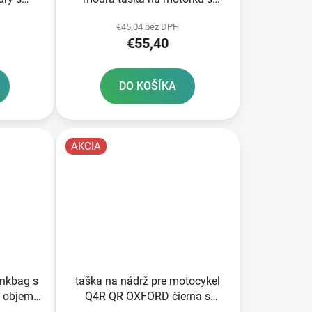
u objem
objemom 1 l
€45,04 bez DPH
€55,40
DO KOŠÍKA
AKCIA
nkbag s
taška na nádrž pre motocykel
 objem 2
Q4R QR OXFORD čierna s
rýchloupínacím systémom pre