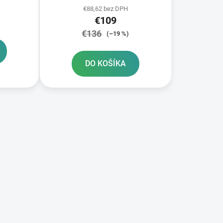
€88,62 bez DPH
uzávery nádrže objem 4 l
€109
€136
(–19 %)
DO KOŠÍKA