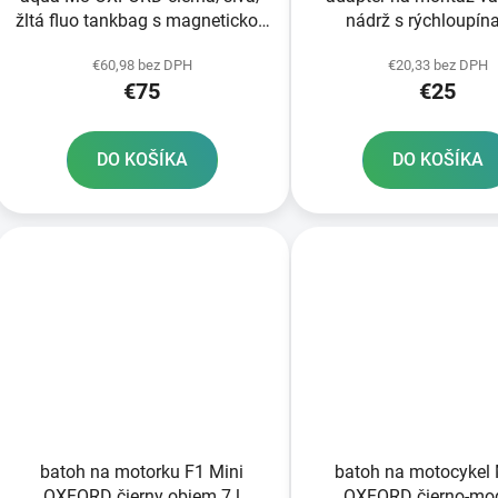
žltá fluo tankbag s magnetickou
nádrž s rýchloupín
základňou objem 8 l
systémom OXFORD H
€60,98 bez DPH
€20,33 bez DPH
skrutky
€75
€25
DO KOŠÍKA
DO KOŠÍKA
batoh na motorku F1 Mini
batoh na motocykel
OXFORD čierny objem 7 l
OXFORD čierno-mod