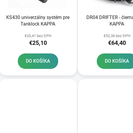
o
d
KS430 univerzálny systém pre
DR04 DRIFTER - čiern
u
Tanklock KAPPA
KAPPA
k
t
€20,41 bez DPH
€52,36 bez DPH
€25,10
€64,40
o
v
DO KOŠÍKA
DO KOŠÍKA