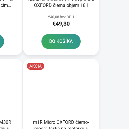
acím
OXFORD čierna objem 18 l
onda 3
€40,08 bez DPH
€49,30
DO KOŠÍKA
AKCIA
 M30R
m1R Micro OXFORD čierno-
rý s
modrá taška na motorku s