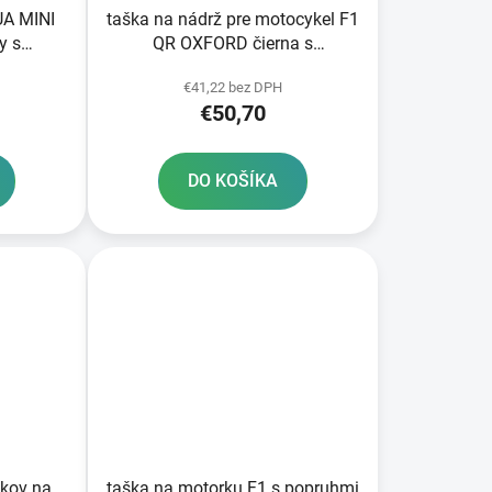
UA MINI
taška na nádrž pre motocykel F1
y s
QR OXFORD čierna s
 objem 2
rýchloupínacím systémom pre
€41,22 bez DPH
uzávery nádrže objem 18 l
€50,70
DO KOŠÍKA
akov na
taška na motorku F1 s popruhmi