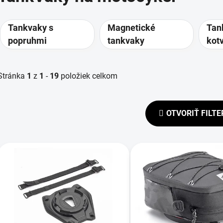
Tankvaky s
Magnetické
Tan
popruhmi
tankvaky
kot
vie
nád
Stránka
1
z
1
-
19
položiek celkom
OTVORIŤ FILTE
V
ý
p
s
p
r