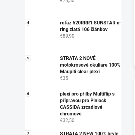
€73,50
reťaz 520RRR1 SUNSTAR x-
ring zlatá 106 článkov
€89,90
STRATA 2 NOVÉ
motokrosové okuliare 100%
Maupiti clear plexi
€35
plexi pro přilby Multiflip s
přípravou pro Pinlock
CASSIDA zrcadlové
chromové
€32,50
STRATA 2 NEW 100% brýle