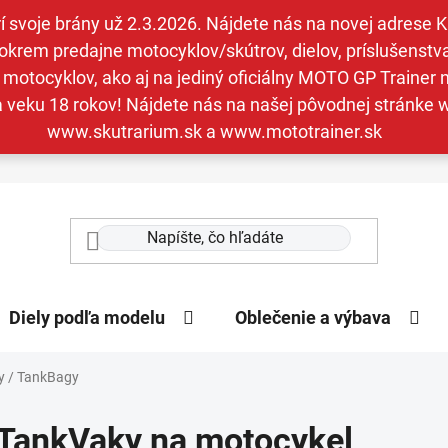
svoje brány už 2.3.2026. Nájdete nás na novej adrese Kav
krem predajne motocyklov/skútrov, dielov, príslušenstva 
otocyklov, ako aj na jediný oficiálny MOTO GP Trainer n
a veku 18 rokov! Nájdete nás na našej pôvodnej stránk
www.skutrarium.sk a www.mototrainer.sk
Diely podľa modelu
Oblečenie a výbava
y / TankBagy
TankVaky na motocykel