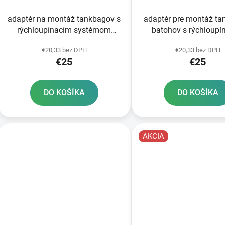
adaptér na montáž tankbagov s
adaptér pre montáž ta
rýchloupínacím systémom
batohov s rýchloupí
OXFORD pre
systémom OXFORD Kaw
€20,33 bez DPH
€20,33 bez DPH
Yamaha/Ducati/MV Agusta 5
skrutiek
€25
€25
skrutiek
DO KOŠÍKA
DO KOŠÍKA
AKCIA