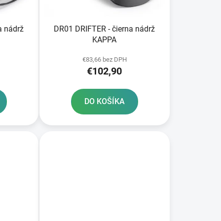
k
t
o
a nádrž
DR01 DRIFTER - čierna nádrž
v
KAPPA
€83,66 bez DPH
€102,90
DO KOŠÍKA