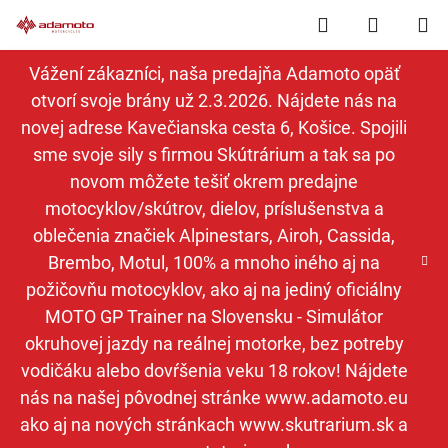
Prejsť
Hľadať
NÁKUP
na
obsah
KOŠÍK
Vážení zákazníci, naša predajňa Adamoto opäť
otvorí svoje brány už 2.3.2026. Nájdete nás na
novej adrese Kavečianska cesta 6, Košice. Spojili
sme svoje sily s firmou Skútrárium a tak sa po
novom môžete tešiť okrem predajne
motocyklov/skútrov, dielov, príslušenstva a
oblečenia značiek Alpinestars, Airoh, Cassida,
Brembo, Motul, 100% a mnoho iného aj na
požičovňu motocyklov, ako aj na jediný oficiálny
MOTO GP Trainer na Slovensku - Simulátor
okruhovej jazdy na reálnej motorke, bez potreby
vodičáku alebo dovŕšenia veku 18 rokov! Nájdete
nás na našej pôvodnej stránke www.adamoto.eu
ako aj na nových stránkach www.skutrarium.sk a