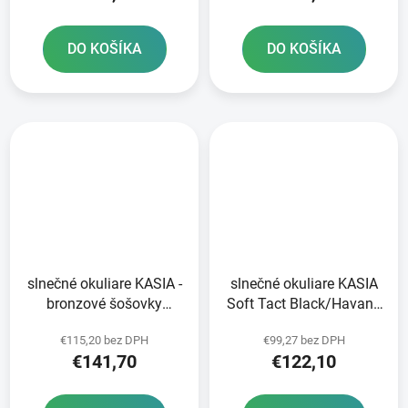
DO KOŠÍKA
DO KOŠÍKA
slnečné okuliare KASIA -
slnečné okuliare KASIA
bronzové šošovky
Soft Tact Black/Havana
PEAKPOLAR 100%
100% HIPER strieborné
€115,20 bez DPH
€99,27 bez DPH
hnedé
sklo
€141,70
€122,10