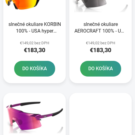
s
d
p
u
r
k
slnečné okuliare KORBIN
slnečné okuliare
o
t
100% - USA hyper
AEROCRAFT 100% - USA
d
o
červené sklo
strieborné sklo HIPER
u
v
€149,02 bez DPH
€149,02 bez DPH
k
€183,30
€183,30
t
o
DO KOŠÍKA
DO KOŠÍKA
v