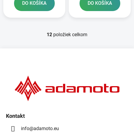
DO KOŠÍKA
DO KOŠÍKA
12
položiek celkom
O
v
l
Z
á
á
d
p
a
ä
c
t
i
e
i
p
e
r
v
k
Kontakt
y
info
@
adamoto.eu
v