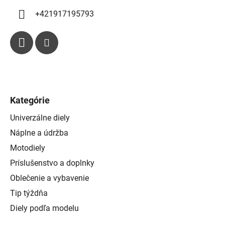
ý
p
+421917195793
i
s
u
Kategórie
Univerzálne diely
Náplne a údržba
Motodiely
Príslušenstvo a doplnky
Oblečenie a vybavenie
Tip týždňa
Diely podľa modelu