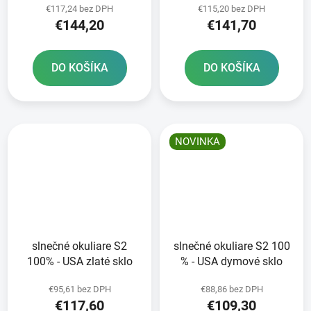
€117,24 bez DPH
€115,20 bez DPH
čierne
€144,20
€141,70
DO KOŠÍKA
DO KOŠÍKA
NOVINKA
slnečné okuliare S2
slnečné okuliare S2 100
100% - USA zlaté sklo
% - USA dymové sklo
€95,61 bez DPH
€88,86 bez DPH
€117,60
€109,30