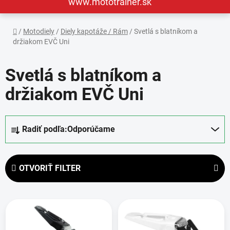
www.mototrainer.sk
Domov
/
Motodiely
/
Diely kapotáže / Rám
/
Svetlá s blatníkom a
držiakom EVČ Uni
Svetlá s blatníkom a
držiakom EVČ Uni
R
Radiť podľa:
Odporúčame
a
d
e
OTVORIŤ FILTER
n
i
V
e
ý
p
p
r