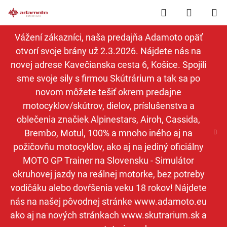
Prejsť
Hľadať
NÁKUP
na
obsah
KOŠÍK
Vážení zákazníci, naša predajňa Adamoto opäť
otvorí svoje brány už 2.3.2026. Nájdete nás na
novej adrese Kavečianska cesta 6, Košice. Spojili
sme svoje sily s firmou Skútrárium a tak sa po
novom môžete tešiť okrem predajne
motocyklov/skútrov, dielov, príslušenstva a
oblečenia značiek Alpinestars, Airoh, Cassida,
Brembo, Motul, 100% a mnoho iného aj na
požičovňu motocyklov, ako aj na jediný oficiálny
MOTO GP Trainer na Slovensku - Simulátor
okruhovej jazdy na reálnej motorke, bez potreby
vodičáku alebo dovŕšenia veku 18 rokov! Nájdete
nás na našej pôvodnej stránke www.adamoto.eu
ako aj na nových stránkach www.skutrarium.sk a