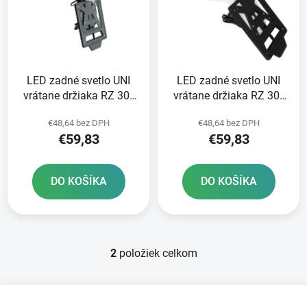
i
o
s
d
p
u
r
k
LED zadné svetlo UNI
LED zadné svetlo UNI
o
t
vrátane držiaka RZ 30°
vrátane držiaka RZ 30°
d
o
INTEGRA RTECH čierna
INTEGRA RTECH biela
u
v
€48,64 bez DPH
€48,64 bez DPH
k
€59,83
€59,83
t
o
DO KOŠÍKA
DO KOŠÍKA
v
2
položiek celkom
O
v
l
Z
á