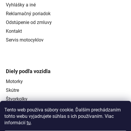
Vyhlášky a iné
Reklamačný poriadok
Odstúpenie od zmluvy
Kontakt
Servis motocyklov
Diely podľa vozidla
Motorky
Skútre
Štvorkolky
Tento web používa súbory cookie. Ďalším prechádzaním
tohto webu vyjadrujete súhlas s ich používaním. Viac
informácií
tu
.