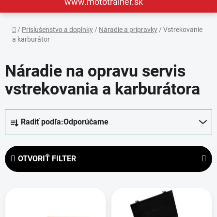
www.mototrainer.sk
Domov
/
Príslušenstvo a doplnky
/
Náradie a prípravky
/
Vstrekovanie
a karburátor
Náradie na opravu servis
vstrekovania a karburátora
R
Radiť podľa:
Odporúčame
a
d
e
OTVORIŤ FILTER
n
i
V
e
ý
p
p
r