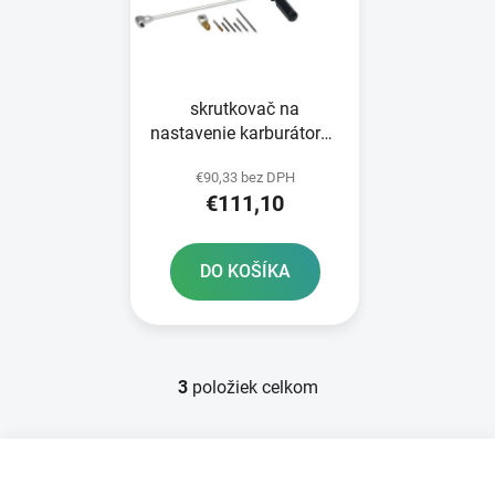
skrutkovač na
nastavenie karburátorov
motocyklov
€90,33 bez DPH
BIKESERVICE
€111,10
DO KOŠÍKA
3
položiek celkom
O
v
l
Z
á
á