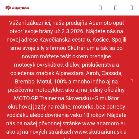
Prejsť
Hľadať
NÁKUP
na
obsah
KOŠÍK
Vážení zákazníci, naša predajňa Adamoto opäť
otvorí svoje brány už 2.3.2026. Nájdete nás na
novej adrese Kavečianska cesta 6, Košice. Spojili
sme svoje sily s firmou Skútrárium a tak sa po
novom môžete tešiť okrem predajne
motocyklov/skútrov, dielov, príslušenstva a
oblečenia značiek Alpinestars, Airoh, Cassida,
Brembo, Motul, 100% a mnoho iného aj na
požičovňu motocyklov, ako aj na jediný oficiálny
MOTO GP Trainer na Slovensku - Simulátor
okruhovej jazdy na reálnej motorke, bez potreby
vodičáku alebo dovŕšenia veku 18 rokov! Nájdete
nás na našej pôvodnej stránke www.adamoto.eu
ako aj na nových stránkach www.skutrarium.sk a