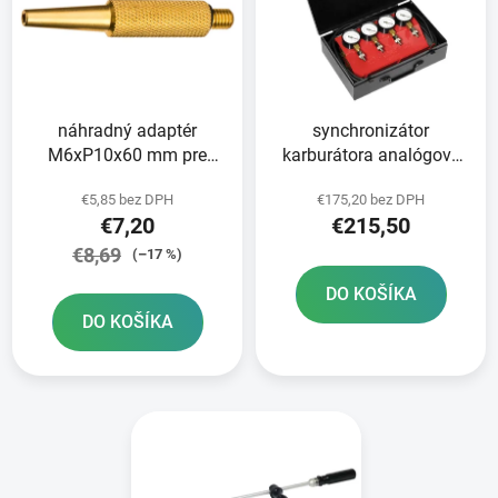
i
o
s
d
p
u
r
k
náhradný adaptér
synchronizátor
o
t
M6xP10x60 mm pre
karburátora analógový
d
o
synchronizátor
BIKESERVICE
u
v
€5,85 bez DPH
€175,20 bez DPH
karburátora analógový
k
€7,20
€215,50
BIKESERVICE
t
€8,69
(–17 %)
o
DO KOŠÍKA
v
DO KOŠÍKA