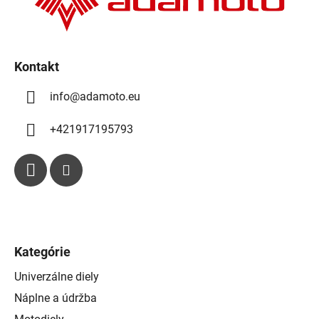
e
i
p
e
r
v
k
Kontakt
y
info
@
adamoto.eu
v
ý
p
+421917195793
i
s
u
Kategórie
Univerzálne diely
Náplne a údržba