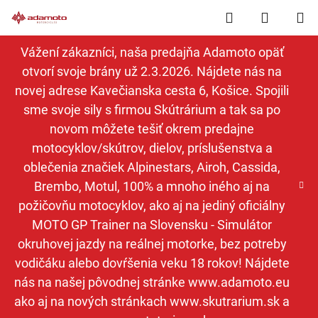
Prejsť
Hľadať
NÁKUP
na
obsah
KOŠÍK
Vážení zákazníci, naša predajňa Adamoto opäť
otvorí svoje brány už 2.3.2026. Nájdete nás na
novej adrese Kavečianska cesta 6, Košice. Spojili
sme svoje sily s firmou Skútrárium a tak sa po
novom môžete tešiť okrem predajne
motocyklov/skútrov, dielov, príslušenstva a
oblečenia značiek Alpinestars, Airoh, Cassida,
Brembo, Motul, 100% a mnoho iného aj na
požičovňu motocyklov, ako aj na jediný oficiálny
MOTO GP Trainer na Slovensku - Simulátor
okruhovej jazdy na reálnej motorke, bez potreby
vodičáku alebo dovŕšenia veku 18 rokov! Nájdete
nás na našej pôvodnej stránke www.adamoto.eu
ako aj na nových stránkach www.skutrarium.sk a