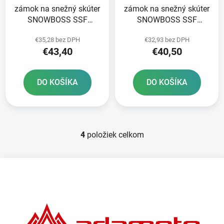
zámok na snežný skúter
zámok na snežný skúter
SNOWBOSS SSF
SNOWBOSS SSF
OXFORD oranžová sada
OXFORD oranžová sada
€35,28 bez DPH
€32,93 bez DPH
vrátane držiaka zámku
vrátane držiaka zámku
€43,40
€40,50
priemer kolíka 15 mm
priemer kolíka 15 mm
pre šírku pásu do 520
pre šírku pásu do 400
mm
mm
DO KOŠÍKA
DO KOŠÍKA
4
položiek celkom
O
v
l
Z
á
á
d
p
a
ä
c
t
i