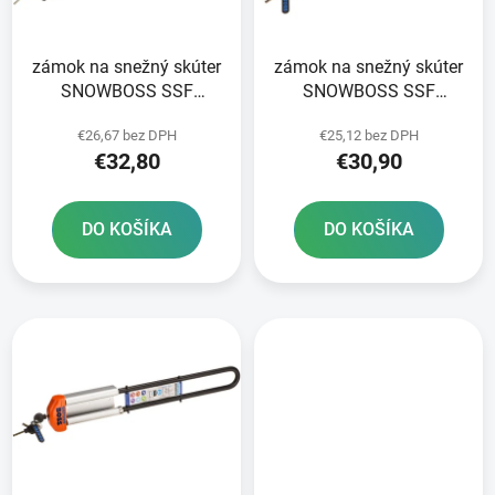
p
u
r
k
zámok na snežný skúter
zámok na snežný skúter
o
t
SNOWBOSS SSF
SNOWBOSS SSF
d
o
OXFORD oranžový set
OXFORD oranžový set
u
v
€26,67 bez DPH
€25,12 bez DPH
bez držiaka zámku
bez držiaka zámku
k
€32,80
€30,90
priemer čapu 15 mm pre
priemer čapu 15 mm pre
t
šírku pásu do 520 mm
šírku pásu do 400 mm
o
DO KOŠÍKA
DO KOŠÍKA
v