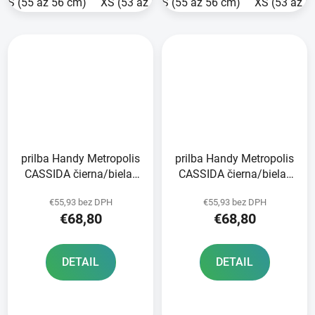
S (55 až 56 cm)
XS (53 až 54 cm)
S (55 až 56 cm)
L (59 cm)
XS (53 až 5
XL (60 cm
prilba Handy Metropolis
prilba Handy Metropolis
CASSIDA čierna/biela/
CASSIDA čierna/biela/
červená 2025
žltá fluo/sivá 2025
€55,93 bez DPH
€55,93 bez DPH
€68,80
€68,80
DETAIL
DETAIL