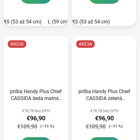
XS (53 až 54 cm)
L (59 cm)
XS (53 až 54 cm)
XL (60 cm)
AKCIA
AKCIA
prilba Handy Plus Chief
prilba Handy Plus Chief
CASSIDA šedá matná/
CASSIDA zelená
čierna 2025
matná/tmavozelená
€78,78 bez DPH
€78,78 bez DPH
2025
€96,90
€96,90
€109,90
€109,90
(–11 %)
(–11 %)