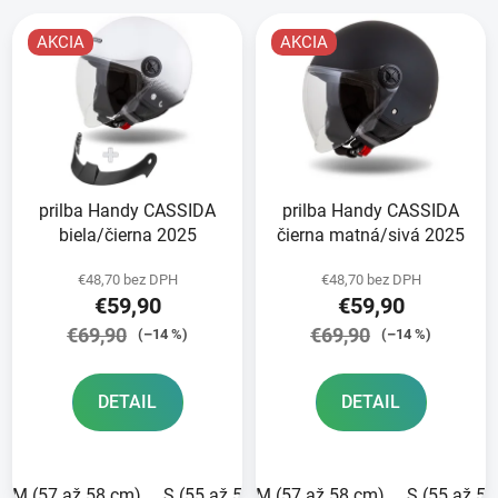
V
e
ý
p
AKCIA
AKCIA
p
r
i
o
s
d
p
u
r
k
prilba Handy CASSIDA
prilba Handy CASSIDA
o
t
biela/čierna 2025
čierna matná/sivá 2025
d
o
u
v
€48,70 bez DPH
€48,70 bez DPH
k
€59,90
€59,90
t
€69,90
€69,90
(–14 %)
(–14 %)
o
v
DETAIL
DETAIL
M (57 až 58 cm)
S (55 až 56 cm)
M (57 až 58 cm)
XS (53 až 54 cm)
S (55 až 5
L (