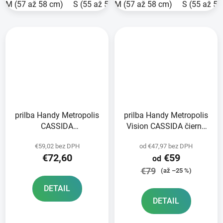
M (57 až 58 cm)
S (55 až 56 cm)
M (57 až 58 cm)
XS (53 až 54 cm)
S (55 až 5
L (
prilba Handy Metropolis
prilba Handy Metropolis
CASSIDA
Vision CASSIDA čierna
modrá/tmavomodrá/biela
matná/sivá/reflexná
€59,02 bez DPH
od €47,97 bez DPH
2025
sivá 2025
€72,60
€59
od
€79
(až –25 %)
DETAIL
DETAIL