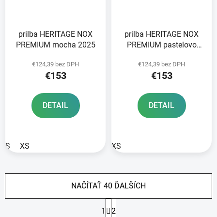
prilba HERITAGE NOX
prilba HERITAGE NOX
PREMIUM mocha 2025
PREMIUM pastelovo
zelená 2025
€124,39 bez DPH
€124,39 bez DPH
€153
€153
DETAIL
DETAIL
S
XS
XS
NAČÍTAŤ 40 ĎALŠÍCH
S
1
2
t