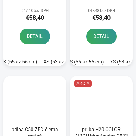
€47,48 bez DPH
€47,48 bez DPH
€58,40
€58,40
DETAIL
DETAIL
S (55 až 56 cm)
XS (53 až 54 cm)
S (55 až 56 cm)
L (58 cm)
XS (53 až 5
M (57 cm)
AKCIA
prilba C50 ZED čierna
prilba H20 COLOR