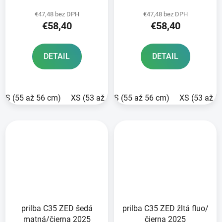
€47,48 bez DPH
€47,48 bez DPH
€58,40
€58,40
DETAIL
DETAIL
S (55 až 56 cm)
XS (53 až 54 cm)
S (55 až 56 cm)
L (58 cm)
XS (53 až 5
M (57 cm)
prilba C35 ZED šedá
prilba C35 ZED žltá fluo/
matná/čierna 2025
čierna 2025