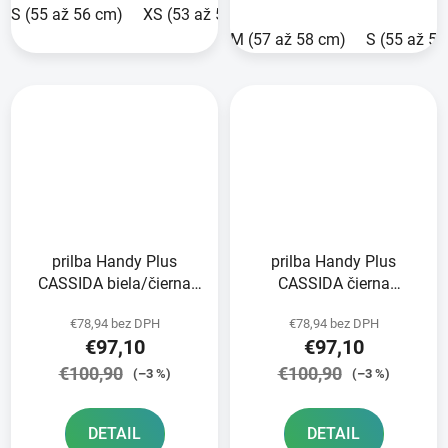
S (55 až 56 cm)
XS (53 až 54 cm)
M (57 až 58 cm)
S (55 až 5
prilba Handy Plus
prilba Handy Plus
CASSIDA biela/čierna
CASSIDA čierna
2025
matná/sivá 2025
€78,94 bez DPH
€78,94 bez DPH
€97,10
€97,10
€100,90
€100,90
(–3 %)
(–3 %)
DETAIL
DETAIL