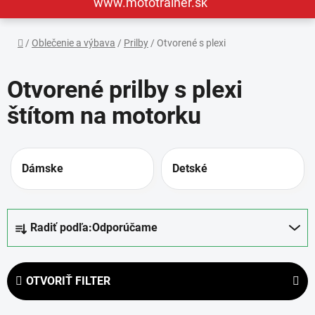
www.mototrainer.sk
Domov
/
Oblečenie a výbava
/
Prilby
/
Otvorené s plexi
Otvorené prilby s plexi
štítom na motorku
Dámske
Detské
R
Radiť podľa:
Odporúčame
a
d
e
OTVORIŤ FILTER
n
i