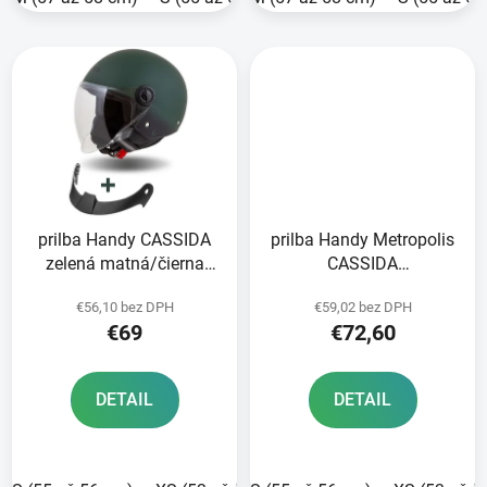
prilba Handy CASSIDA
prilba Handy Metropolis
zelená matná/čierna
CASSIDA
2025
black/turquoise/gradient
€56,10 bez DPH
€59,02 bez DPH
2025
€69
€72,60
DETAIL
DETAIL