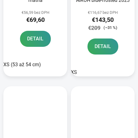
matná
AIROH blue-frosted 2023
€56,59 bez DPH
€116,67 bez DPH
€69,60
€143,50
€209
(–31 %)
DETAIL
DETAIL
XS (53 až 54 cm)
XS