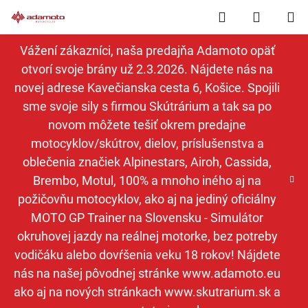
Prejsť
Hľadať
NÁKUP
na
obsah
KOŠÍK
Vážení zákazníci, naša predajňa Adamoto opäť
otvorí svoje brány už 2.3.2026. Nájdete nás na
novej adrese Kavečianska cesta 6, Košice. Spojili
sme svoje sily s firmou Skútrárium a tak sa po
novom môžete tešiť okrem predajne
motocyklov/skútrov, dielov, príslušenstva a
oblečenia značiek Alpinestars, Airoh, Cassida,
Brembo, Motul, 100% a mnoho iného aj na
požičovňu motocyklov, ako aj na jediný oficiálny
MOTO GP Trainer na Slovensku - Simulátor
okruhovej jazdy na reálnej motorke, bez potreby
vodičáku alebo dovŕšenia veku 18 rokov! Nájdete
nás na našej pôvodnej stránke www.adamoto.eu
ako aj na nových stránkach www.skutrarium.sk a