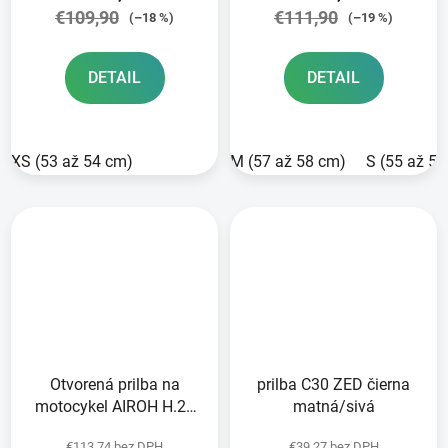
€109,90
€111,90
(–18 %)
(–19 %)
DETAIL
DETAIL
XS (53 až 54 cm)
M (57 až 58 cm)
S (55 až 5
Otvorená prilba na
prilba C30 ZED čierna
motocykel AIROH H.20
matná/sivá
COLOR sivo-matná 2023
€113,74 bez DPH
€39,27 bez DPH