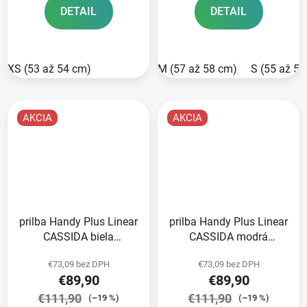
DETAIL
DETAIL
XS (53 až 54 cm)
M (57 až 58 cm)
S (55 až 5
AKCIA
AKCIA
prilba Handy Plus Linear
prilba Handy Plus Linear
CASSIDA biela
CASSIDA modrá
perleťová/čierna/zlatá
matná/tmavomodrá
€73,09 bez DPH
€73,09 bez DPH
2025
2025
€89,90
€89,90
€111,90
€111,90
(–19 %)
(–19 %)