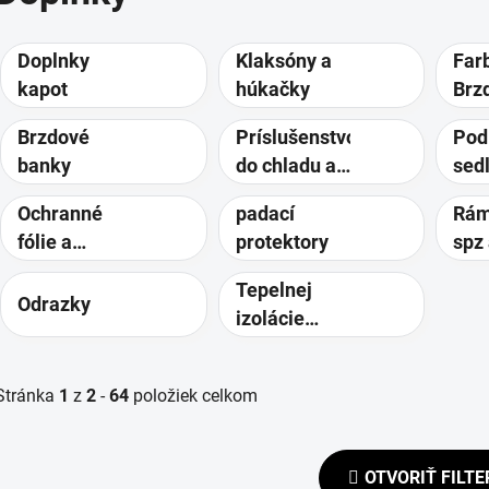
Doplnky
Klaksóny a
Far
kapot
húkačky
Brz
Foli
Brzdové
Príslušenstvo
Pod
banky
do chladu a
sed
dažďa
Ochranné
padací
Rám
fólie a
protektory
spz
tankpady
osv
Tepelnej
Odrazky
izolácie
výfukov
Stránka
1
z
2
-
64
položiek celkom
OTVORIŤ FILTE