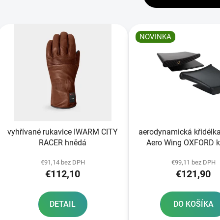
V
ý
NOVINKA
p
s
p
r
o
d
vyhřívané rukavice IWARM CITY
aerodynamická křidélk
u
RACER hnědá
Aero Wing OXFORD karbon
k
matné
t
€91,14 bez DPH
€99,11 bez DPH
€112,10
€121,90
o
v
DETAIL
DO KOŠÍKA