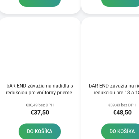
bAR END závažia na riadidlá s
bAR END závažia na ri
redukciou pre vnútorný priemer
redukciou pre 13 a 
13 a 18 mm vonkajší 22 a 28 6
vnútorný priemer vonka
€30,49 bez DPH
€39,43 bez DPH
mm OXFORD čierny pár
28 6 mm OXFORD stri
€37,50
€48,50
čierny pár
DO KOŠÍKA
DO KOŠÍKA