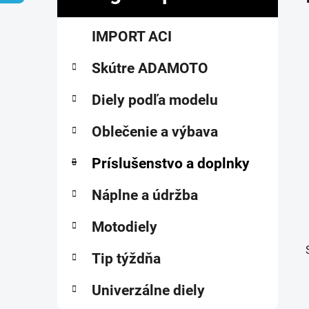
č
K
Preskočiť
n
IMPORT ACI
a
kategórie
ý
t
p
Skútre ADAMOTO
e
a
g
ó
Diely podľa modelu
n
r
e
i
Oblečenie a výbava
l
e
Príslušenstvo a doplnky
Náplne a údržba
Motodiely
Tip týždňa
Univerzálne diely