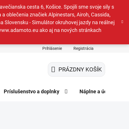
ečianska cesta 6, Košice. Spojili sme svoje sily s
a oblečenia značiek Alpinestars, Airoh, Cassida,
a Slovensku - Simulátor okruhovej jazdy na reálnej
e www.adamoto.eu ako aj na nových stránkach
Prihlásenie
Registrácia
PRÁZDNY KOŠÍK
NÁKUPNÝ
KOŠÍK
Príslušenstvo a doplnky
Náplne a údržba