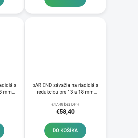
adidlá s
bAR END závažia na riadidlá s
18 mm
redukciou pre 13 a 18 mm
jší 22 a
vnútorný priemer vonkajší 22 a
€47,48 bez DPH
eborný/
28 6 mm OXFORD strieborný pár
€58,40
DO KOŠÍKA