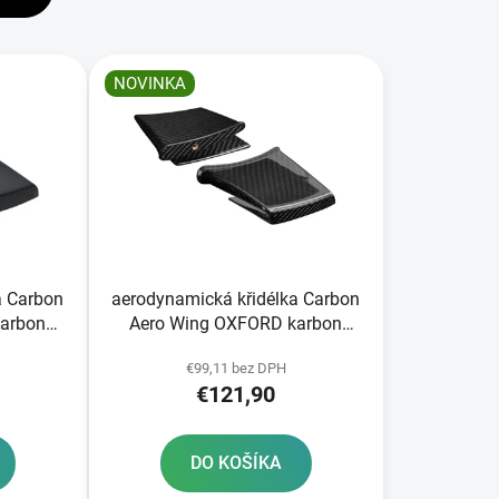
n
i
e
NOVINKA
p
r
o
d
u
k
t
o
a Carbon
aerodynamická křidélka Carbon
v
Aero Wing OXFORD karbon
lesklé
€99,11 bez DPH
€121,90
DO KOŠÍKA