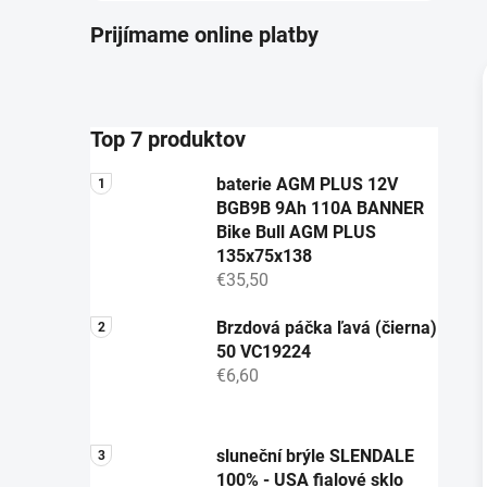
Prijímame online platby
i
Top 7 produktov
baterie AGM PLUS 12V
BGB9B 9Ah 110A BANNER
Bike Bull AGM PLUS
135x75x138
€35,50
Brzdová páčka ľavá (čierna)
50 VC19224
€6,60
sluneční brýle SLENDALE
100% - USA fialové sklo