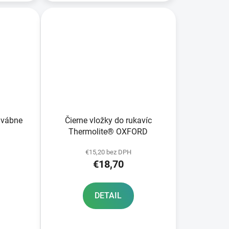
dvábne
Čierne vložky do rukavíc
Thermolite® OXFORD
€15,20 bez DPH
€18,70
DETAIL