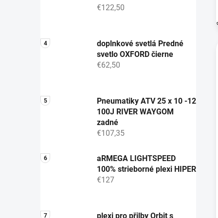
€122,50
doplnkové svetlá Predné
svetlo OXFORD čierne
€62,50
Pneumatiky ATV 25 x 10 -12
100J RIVER WAYGOM
zadné
€107,35
aRMEGA LIGHTSPEED
100% strieborné plexi HIPER
€127
plexi pro přilby Orbit s