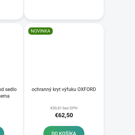
NOVINKA
od sedlo
ochranný kryt výfuku OXFORD
erna
€50,81 bez DPH
€62,50
DO KOŠÍKA