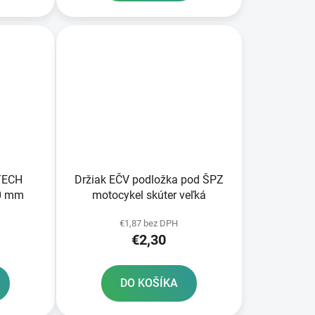
-TECH
Držiak EČV podložka pod ŠPZ
60 mm
motocykel skúter veľká
€1,87 bez DPH
€2,30
DO KOŠÍKA