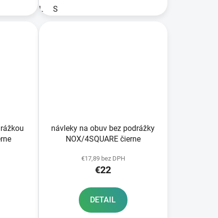
L
S
drážkou
návleky na obuv bez podrážky
rne
NOX/4SQUARE čierne
€17,89 bez DPH
€22
DETAIL