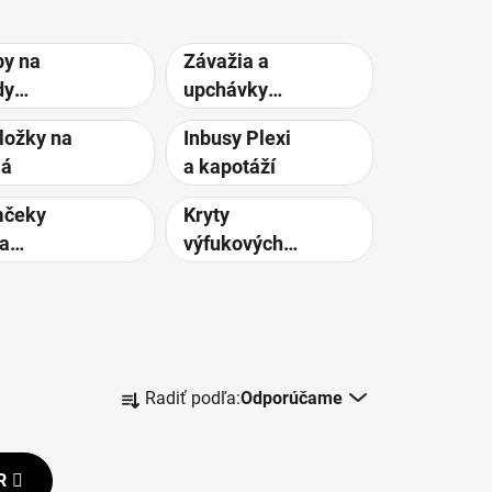
by na
Závažia a
dy
upchávky
atec
riadidiel
ložky na
Inbusy Plexi
lá
a kapotáží
čeky
Kryty
 a
výfukových
etlenie
zvodov
R
Radiť podľa:
Odporúčame
a
d
e
R