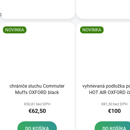
S
NOVINKA
NOVINKA
chrániče sluchu Commuter
vyhrievaná podložka p
Muffs OXFORD black
HOT AIR OXFORD či
€50,81 bez DPH
€81,30 bez DPH
€62,50
€100
DO KOŠÍKA
DO KOŠÍKA