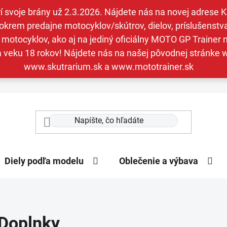
svoje brány už 2.3.2026. Nájdete nás na novej adrese Kav
krem predajne motocyklov/skútrov, dielov, príslušenstva 
otocyklov, ako aj na jediný oficiálny MOTO GP Trainer n
a veku 18 rokov! Nájdete nás na našej pôvodnej stránk
www.skutrarium.sk a www.mototrainer.sk
Diely podľa modelu
Oblečenie a výbava
Doplnky