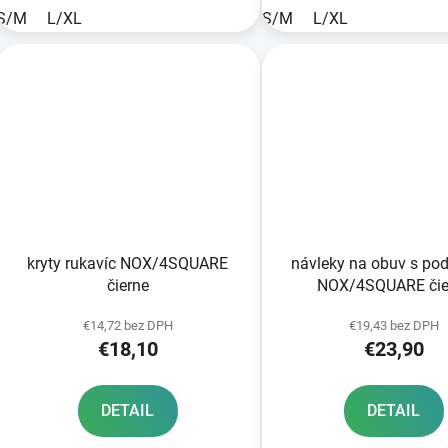
S/M
L/XL
S/M
L/XL
kryty rukavíc NOX/4SQUARE
návleky na obuv s po
čierne
NOX/4SQUARE čie
€14,72 bez DPH
€19,43 bez DPH
€18,10
€23,90
DETAIL
DETAIL