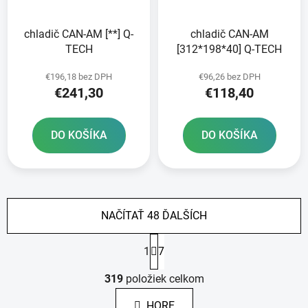
chladič CAN-AM [**] Q-
chladič CAN-AM
TECH
[312*198*40] Q-TECH
€196,18 bez DPH
€96,26 bez DPH
€241,30
€118,40
DO KOŠÍKA
DO KOŠÍKA
NAČÍTAŤ 48 ĎALŠÍCH
S
1
7
t
r
O
á
319
položiek celkom
v
n
l
k
HORE