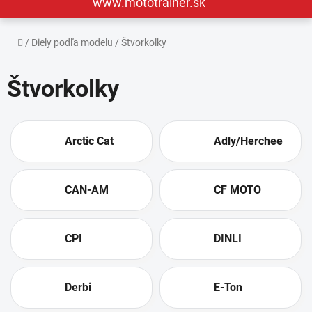
www.mototrainer.sk
Domov
/
Diely podľa modelu
/
Štvorkolky
Štvorkolky
Arctic Cat
Adly/Herchee
CAN-AM
CF MOTO
CPI
DINLI
Derbi
E-Ton