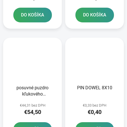
DO KOŠÍKA
DO KOŠÍKA
posuvné puzdro
PIN DOWEL 8X10
kľukového
hriadeľa/spojky
€44,31 bez DPH
€0,33 bez DPH
ORIGINÁL KYMCO
€54,50
€0,40