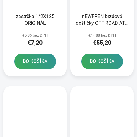
zástrčka 1/2X125
nEWFREN brzdové
ORIGINÁL
doštičky OFF ROAD ATV
SINTERED 2 ks v balení
€5,85 bez DPH
€44,88 bez DPH
€7,20
€55,20
DO KOŠÍKA
DO KOŠÍKA