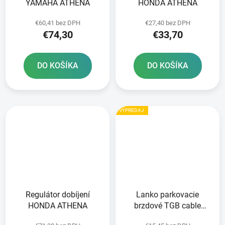
YAMAHA ATHENA
HONDA ATHENA
€60,41 bez DPH
€27,40 bez DPH
€74,30
€33,70
DO KOŠÍKA
DO KOŠÍKA
VÝPREDAJ
Regulátor dobíjení
Lanko parkovacie
HONDA ATHENA
brzdové TGB cable
parking brake