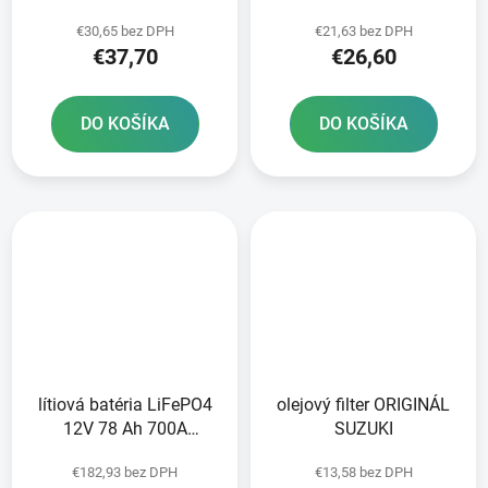
SINTERED 2 ks v balení
ORGANIC 2 ks v balení
€30,65 bez DPH
€21,63 bez DPH
€37,70
€26,60
DO KOŠÍKA
DO KOŠÍKA
lítiová batéria LiFePO4
olejový filter ORIGINÁL
12V 78 Ah 700A
SUZUKI
166x126*178 mm NOCO
€182,93 bez DPH
€13,58 bez DPH
NLP30