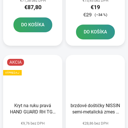
€71,38 bez DPH
€15,45 bez DPH
€87,80
€19
€29
(–34 %)
DO KOŠÍKA
DO KOŠÍKA
AKCIA
VÝPREDAJ
Kryt na ruku pravá
brzdové doštičky NISSIN
HAND GUARD RH TGB
semi-metalická zmes 2
513110
ks v balení
€9,76 bez DPH
€28,86 bez DPH