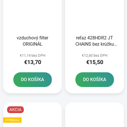
vzduchový filter
reťaz 428HDR2 JT
ORIGINÁL
CHAINS bez krúžku
farba čierna 100 článkov
€11,14 bez DPH
€12,60 bez DPH
vrátane rozpojovacej
€13,70
€15,50
spojky
DO KOŠÍKA
DO KOŠÍKA
AKCIA
VÝPREDAJ