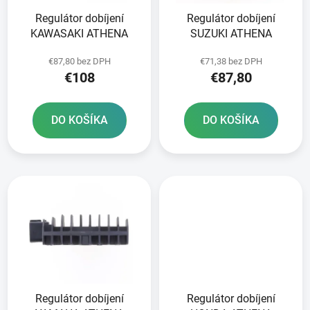
r
k
Regulátor dobíjení
Regulátor dobíjení
o
t
KAWASAKI ATHENA
SUZUKI ATHENA
d
o
u
v
€87,80 bez DPH
€71,38 bez DPH
k
€108
€87,80
t
o
DO KOŠÍKA
DO KOŠÍKA
v
Regulátor dobíjení
Regulátor dobíjení