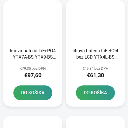
lítiová batéria LiFePO4
lítiová batéria LiFePO4
YTX7A-BS YTX9-BS
bez LCD YTX4L-BS
YTZ10S-BS FULBAT 12V
YTX5L-BS YTZ5S-BS
€79,35 bez DPH
€49,84 bez DPH
3Ah 180A hmotnosť 0
YTZ6S-BS FULBAT 12V
€97,60
€61,30
65 kg 150x87x93
2Ah 120A hmotnosť 0
50 kg 107x56x85
DO KOŠÍKA
DO KOŠÍKA