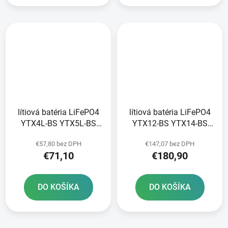
lítiová batéria LiFePO4
lítiová batéria LiFePO4
YTX4L-BS YTX5L-BS
YTX12-BS YTX14-BS
YTZ5S-BS FULBAT 12V
YTZ12S-BS YTZ14S-BS
€57,80 bez DPH
€147,07 bez DPH
3Ah 180A hmotnosť 0
FULBAT 12V 8Ah 480A
€71,10
€180,90
60 kg 107x56x85
hmotnosť 1 20 kg
150x87x93
DO KOŠÍKA
DO KOŠÍKA