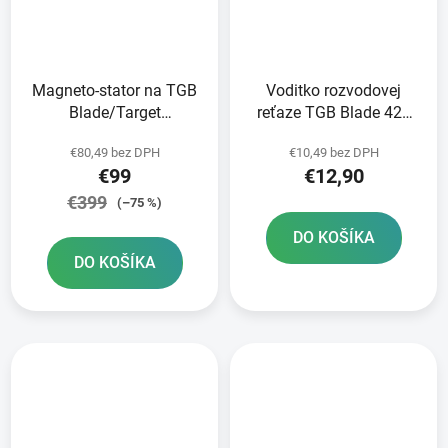
Magneto-stator na TGB
Voditko rozvodovej
Blade/Target
reťaze TGB Blade 425
425/525/550
550 Target 425
€80,49 bez DPH
€10,49 bez DPH
€99
€12,90
€399
(–75 %)
DO KOŠÍKA
DO KOŠÍKA