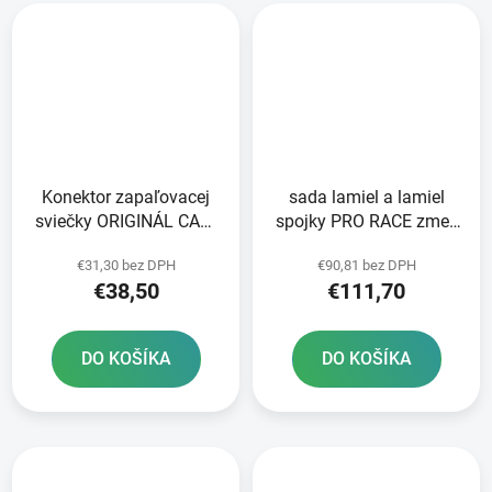
Konektor zapaľovacej
sada lamiel a lamiel
sviečky ORIGINÁL CAN-
spojky PRO RACE zmes
AM
NEWFREN 8+7 ks
€31,30 bez DPH
€90,81 bez DPH
€38,50
€111,70
DO KOŠÍKA
DO KOŠÍKA