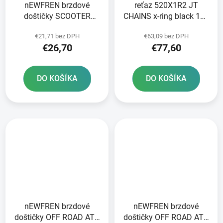
nEWFREN brzdové
reťaz 520X1R2 JT
doštičky SCOOTER
CHAINS x-ring black 116
ELITE SINTERED 2 ks v
článkov vrátane
€21,71 bez DPH
€63,09 bez DPH
balení
nitovania a rozpojenia
€26,70
€77,60
spojky
DO KOŠÍKA
DO KOŠÍKA
nEWFREN brzdové
nEWFREN brzdové
doštičky OFF ROAD ATV
doštičky OFF ROAD ATV