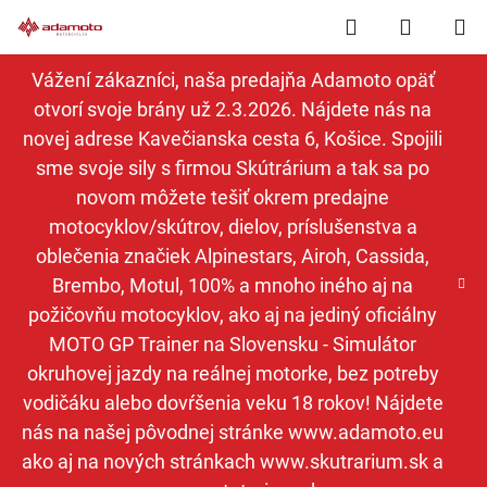
Prejsť
Hľadať
NÁKUP
na
obsah
KOŠÍK
Vážení zákazníci, naša predajňa Adamoto opäť
otvorí svoje brány už 2.3.2026. Nájdete nás na
novej adrese Kavečianska cesta 6, Košice. Spojili
sme svoje sily s firmou Skútrárium a tak sa po
novom môžete tešiť okrem predajne
motocyklov/skútrov, dielov, príslušenstva a
oblečenia značiek Alpinestars, Airoh, Cassida,
Brembo, Motul, 100% a mnoho iného aj na
požičovňu motocyklov, ako aj na jediný oficiálny
MOTO GP Trainer na Slovensku - Simulátor
okruhovej jazdy na reálnej motorke, bez potreby
vodičáku alebo dovŕšenia veku 18 rokov! Nájdete
nás na našej pôvodnej stránke www.adamoto.eu
ako aj na nových stránkach www.skutrarium.sk a