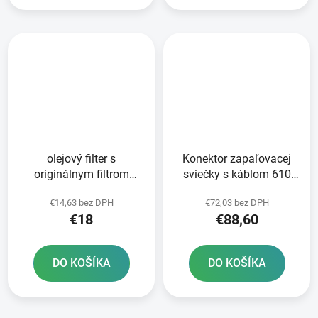
olejový filter s
Konektor zapaľovacej
originálnym filtrom
sviečky s káblom 610
HONDA
mm ORIGINÁL CAN-AM
€14,63 bez DPH
€72,03 bez DPH
€18
€88,60
DO KOŠÍKA
DO KOŠÍKA