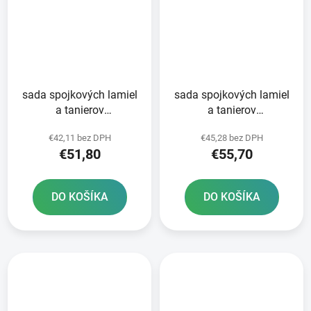
sada spojkových lamiel
sada spojkových lamiel
a tanierov
a tanierov
STANDARDNÁ zmes
STANDARDNÁ zmes
€42,11 bez DPH
€45,28 bez DPH
NEWFREN 8+7 ks
NEWFREN 5+4 ks
€51,80
€55,70
DO KOŠÍKA
DO KOŠÍKA