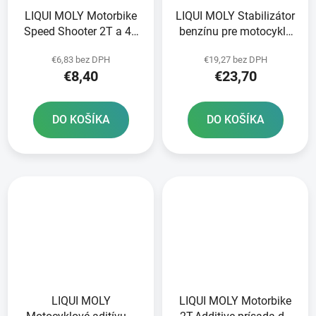
LIQUI MOLY Motorbike
LIQUI MOLY Stabilizátor
Speed Shooter 2T a 4T
benzínu pre motocykle
prísada do paliva pre
Stabilizátor benzínu pre
€6,83 bez DPH
€19,27 bez DPH
motocykle 80 ml
motocykle po sezóne
€8,40
€23,70
250 ml
DO KOŠÍKA
DO KOŠÍKA
LIQUI MOLY
LIQUI MOLY Motorbike