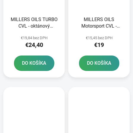
MILLERS OILS TURBO
MILLERS OILS
CVL - oktánový
Motorsport CVL -
posilňovač pre
pretekárska ochrana
€19,84 bez DPH
€15,45 bez DPH
maximálny výkon 500
ventilov 250 ml
€24,40
€19
ml
DO KOŠÍKA
DO KOŠÍKA