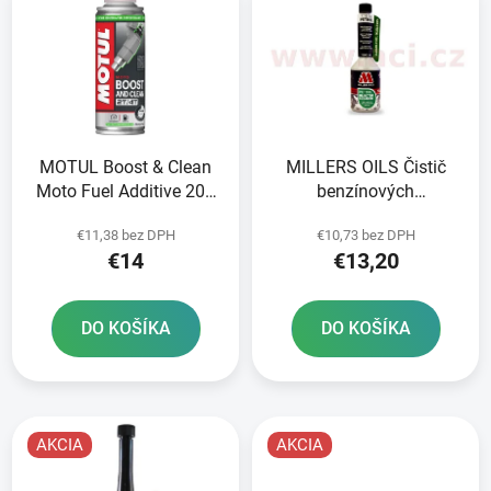
ý
p
p
r
i
o
s
d
p
u
r
k
MOTUL Boost & Clean
MILLERS OILS Čistič
o
t
Moto Fuel Additive 200
benzínových
d
o
ml
vstrekovačov 250 ml
u
v
€11,38 bez DPH
€10,73 bez DPH
k
€14
€13,20
t
o
DO KOŠÍKA
DO KOŠÍKA
v
AKCIA
AKCIA