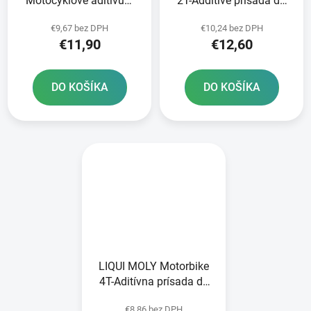
Motocyklové aditívum
2T-Additive prísada do
do paliva 2T a 4T 150
paliva pre motocykle 2T
€9,67 bez DPH
€10,24 bez DPH
ml
250 ml
€11,90
€12,60
DO KOŠÍKA
DO KOŠÍKA
LIQUI MOLY Motorbike
4T-Aditívna prísada do
paliva pre motocykle 4T
€8,86 bez DPH