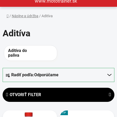
www.mototrainer.sk
Domov
/
Náplne a údržba
/
Aditíva
Aditíva
Aditíva do
paliva
R
Radiť podľa:
Odporúčame
a
d
e
OTVORIŤ FILTER
n
i
V
e
TIP