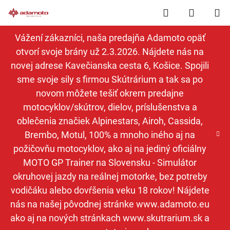
Prejsť
Hľadať
NÁKUP
na
obsah
KOŠÍK
Vážení zákazníci, naša predajňa Adamoto opäť
otvorí svoje brány už 2.3.2026. Nájdete nás na
novej adrese Kavečianska cesta 6, Košice. Spojili
sme svoje sily s firmou Skútrárium a tak sa po
novom môžete tešiť okrem predajne
motocyklov/skútrov, dielov, príslušenstva a
oblečenia značiek Alpinestars, Airoh, Cassida,
Brembo, Motul, 100% a mnoho iného aj na
požičovňu motocyklov, ako aj na jediný oficiálny
MOTO GP Trainer na Slovensku - Simulátor
okruhovej jazdy na reálnej motorke, bez potreby
vodičáku alebo dovŕšenia veku 18 rokov! Nájdete
nás na našej pôvodnej stránke www.adamoto.eu
ako aj na nových stránkach www.skutrarium.sk a