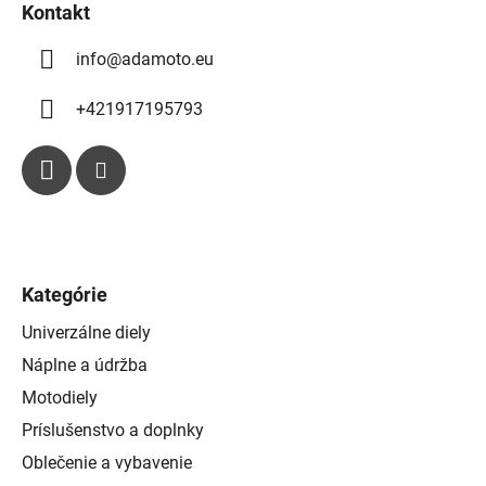
k
Kontakt
y
info
@
adamoto.eu
v
ý
p
+421917195793
i
s
u
Kategórie
Univerzálne diely
Náplne a údržba
Motodiely
Príslušenstvo a doplnky
Oblečenie a vybavenie