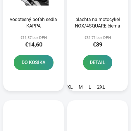
vodotesný poťah sedla
plachta na motocykel
KAPPA
NOX/4SQUARE čierna
€11,87 bez DPH
€31,71 bez DPH
€14,60
€39
DO KOŠÍKA
DETAIL
XL
M
L
2XL