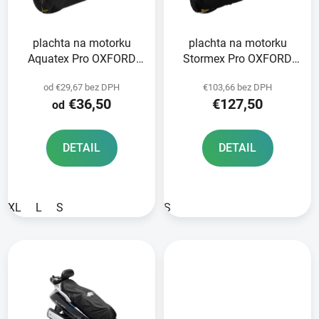
p
u
r
k
plachta na motorku
plachta na motorku
o
t
Aquatex Pro OXFORD
Stormex Pro OXFORD
d
o
černá
černá
u
v
od €29,67 bez DPH
€103,66 bez DPH
k
€36,50
€127,50
od
t
o
DETAIL
DETAIL
v
XL
L
S
S