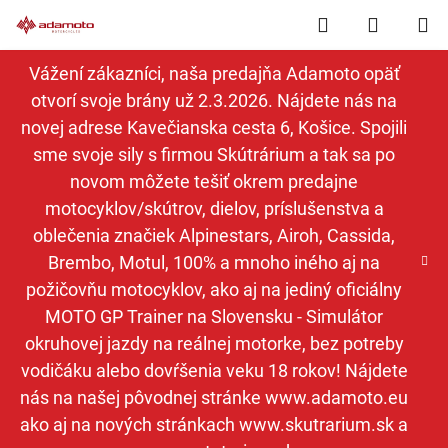
Prejsť
Hľadať
NÁKUP
na
obsah
KOŠÍK
Vážení zákazníci, naša predajňa Adamoto opäť
otvorí svoje brány už 2.3.2026. Nájdete nás na
novej adrese Kavečianska cesta 6, Košice. Spojili
sme svoje sily s firmou Skútrárium a tak sa po
novom môžete tešiť okrem predajne
motocyklov/skútrov, dielov, príslušenstva a
oblečenia značiek Alpinestars, Airoh, Cassida,
Brembo, Motul, 100% a mnoho iného aj na
požičovňu motocyklov, ako aj na jediný oficiálny
MOTO GP Trainer na Slovensku - Simulátor
okruhovej jazdy na reálnej motorke, bez potreby
vodičáku alebo dovŕšenia veku 18 rokov! Nájdete
nás na našej pôvodnej stránke www.adamoto.eu
ako aj na nových stránkach www.skutrarium.sk a