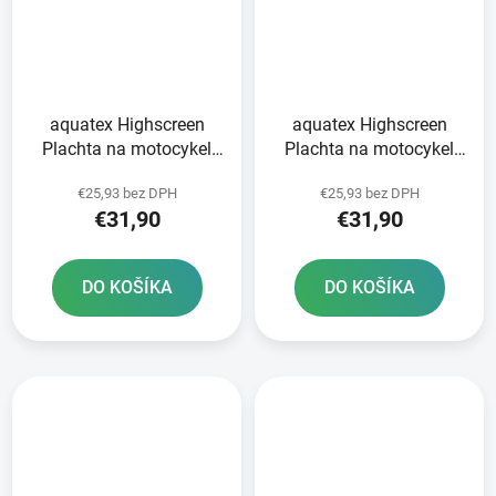
aquatex Highscreen
aquatex Highscreen
Plachta na motocykel
Plachta na motocykel
Scooter pre vysoké plexi
Scooter pre vysoké plexi
€25,93 bez DPH
€25,93 bez DPH
OXFORD
OXFORD
€31,90
€31,90
čierna/strieborná uni
čierna/strieborná uni
veľkosť
veľkosť
DO KOŠÍKA
DO KOŠÍKA