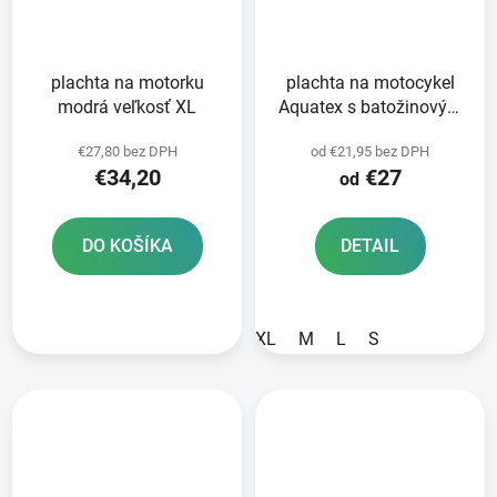
plachta na motorku
plachta na motocykel
modrá veľkosť XL
Aquatex s batožinovým
priestorom OXFORD
€27,80 bez DPH
od €21,95 bez DPH
čierna/strieborná
€34,20
€27
od
DO KOŠÍKA
DETAIL
XL
M
L
S