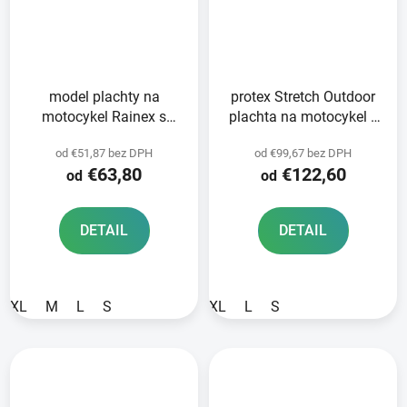
model plachty na
protex Stretch Outdoor
motocykel Rainex s
plachta na motocykel s
priestorom na kufor
klimatickou membránou
od €51,87 bez DPH
od €99,67 bez DPH
OXFORD
OXFORD čierna
€63,80
€122,60
od
od
čierna/strieborná
DETAIL
DETAIL
XL
M
L
S
XL
L
S