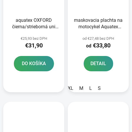
aquatex OXFORD
maskovacia plachta na
čierna/strieborná uni
motocykel Aquatex
veľkosť
Camo OXFORD
€25,93 bez DPH
od €27,48 bez DPH
€31,90
€33,80
od
DO KOŠÍKA
DETAIL
XL
M
L
S