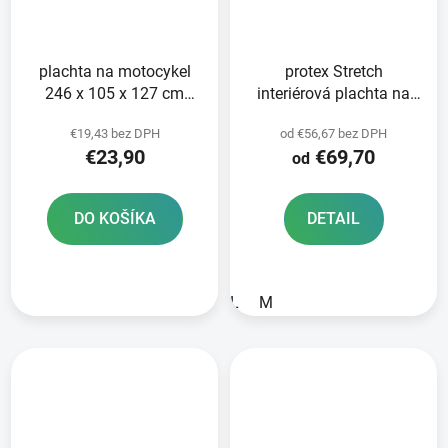
plachta na motocykel
protex Stretch
246 x 105 x 127 cm
interiérová plachta na
NOX/4SQUARE čierna
motocykel OXFORD
€19,43 bez DPH
od €56,67 bez DPH
univerzálna veľkosť
modrá
€23,90
€69,70
od
DO KOŠÍKA
DETAIL
L
M