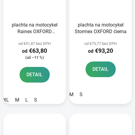
plachta na motocykel
plachta na motocykel
Rainex OXFORD
Stormex OXFORD čierna
čierna/strieborná
od €51,87 bez DPH
od €75,77 bez DPH
€63,80
€93,20
od
od
(až –11 %)
DETAIL
DETAIL
M
S
XL
M
L
S