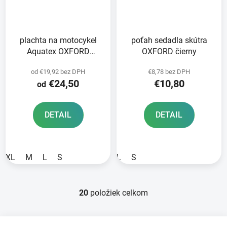
plachta na motocykel
poťah sedadla skútra
Aquatex OXFORD
OXFORD čierny
čierna/strieborná
od €19,92 bez DPH
€8,78 bez DPH
€24,50
€10,80
od
DETAIL
DETAIL
XL
M
L
S
L
S
20
položiek celkom
O
v
l
Z