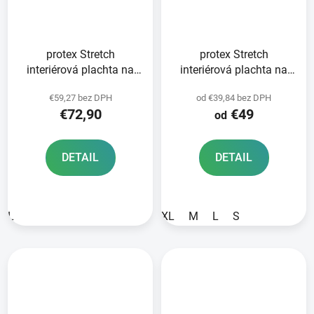
protex Stretch
protex Stretch
interiérová plachta na
interiérová plachta na
motocykel OXFORD
motocykel OXFORD
€59,27 bez DPH
od €39,84 bez DPH
červená
čierna
€72,90
€49
od
DETAIL
DETAIL
L
XL
M
L
S