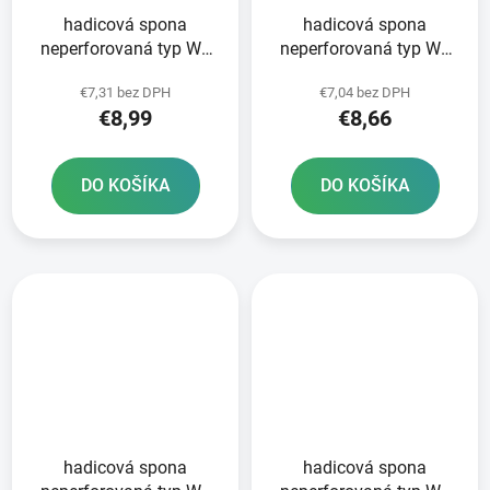
hadicová spona
hadicová spona
neperforovaná typ W1
neperforovaná typ W1
50-70 mm 10 ks
40-60 mm 10 ks
€7,31 bez DPH
€7,04 bez DPH
NORMACLAMP TORRO -
NORMACLAMP TORRO -
€8,99
€8,66
výroba Nemecko
výroba Nemecko
DO KOŠÍKA
DO KOŠÍKA
hadicová spona
hadicová spona