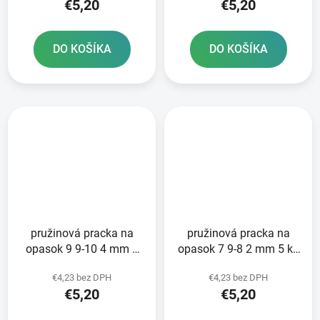
€5,20
€5,20
DO KOŠÍKA
DO KOŠÍKA
pružinová pracka na
pružinová pracka na
opasok 9 9-10 4 mm 5
opasok 7 9-8 2 mm 5 ks
ks NORMA - výroba
NORMA - výroba
€4,23 bez DPH
€4,23 bez DPH
Nemecko
Nemecko
€5,20
€5,20