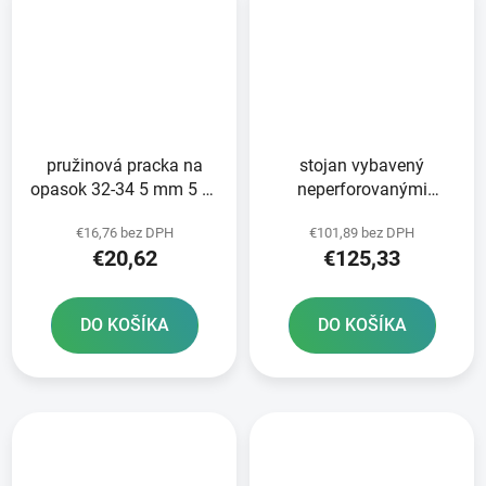
pružinová pracka na
stojan vybavený
opasok 32-34 5 mm 5 ks
neperforovanými
NORMA - výroba
hadicovými svorkami
€16,76 bez DPH
€101,89 bez DPH
Nemecko
typ W1 10x10 ks
€20,62
€125,33
NORMACLAMP TORRO -
výroba Nemecko
DO KOŠÍKA
DO KOŠÍKA