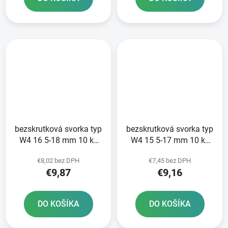
bezskrutková svorka typ
bezskrutková svorka typ
W4 16 5-18 mm 10 ks
W4 15 5-17 mm 10 ks
NORMACLAMP COBRA -
NORMACLAMP COBRA -
€8,02 bez DPH
€7,45 bez DPH
výroba Nemecko
výroba Nemecko
€9,87
€9,16
DO KOŠÍKA
DO KOŠÍKA