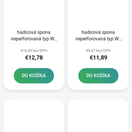
hadicová spona
hadicová spona
neperforovaná typ W1
neperforovaná typ W1
90-110 mm 10 ks
80-100 mm 10 ks
€10,39 bez DPH
€9,67 bez DPH
NORMACLAMP TORRO -
NORMACLAMP TORRO -
€12,78
€11,89
výroba Nemecko
výroba Nemecko
DO KOŠÍKA
DO KOŠÍKA