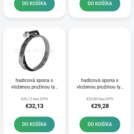
o
DO KOŠÍKA
DO KOŠÍKA
v
hadicová spona s
hadicová spona s
vloženou pružinou typ
vloženou pružinou typ
W3 25-40x9 mm 10 ks
W3 20-32x9 mm 10 ks
€26,12 bez DPH
€23,80 bez DPH
NORMACLAMP TORRO
NORMACLAMP TORRO
€32,13
€29,28
WF - výroba Nemecko
WF - vyrobené v
Nemecku
DO KOŠÍKA
DO KOŠÍKA