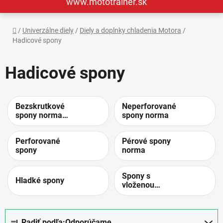
www.mototrainer.sk
Domov
/
Univerzálne diely
/
Diely a doplnky chladenia Motora
/
Hadicové spony
Hadicové spony
Bezskrutkové
Neperforované
spony norma
spony norma
cobra
Perforované
Pérové ​​spony
spony
norma
Spony s
Hladké spony
vloženou
pružinou norma
R
Radiť podľa:
Odporúčame