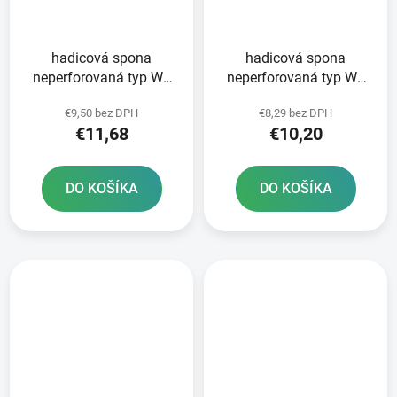
hadicová spona
hadicová spona
neperforovaná typ W1
neperforovaná typ W1
70-90 mm 10 ks
60-80 mm 10 ks
€9,50 bez DPH
€8,29 bez DPH
NORMACLAMP TORRO -
NORMACLAMP TORRO -
€11,68
€10,20
výroba Nemecko
výroba Nemecko
DO KOŠÍKA
DO KOŠÍKA