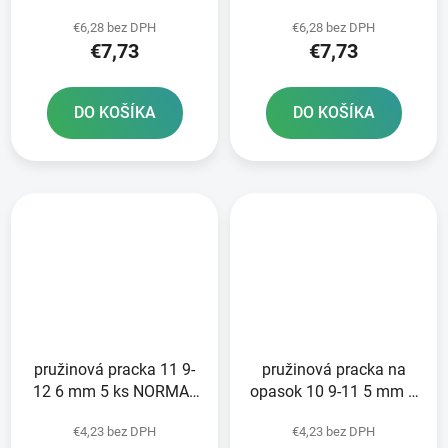
NORMA - výroba
NORMA - výroba
€6,28 bez DPH
€6,28 bez DPH
Nemecko
Nemecko
€7,73
€7,73
DO KOŠÍKA
DO KOŠÍKA
pružinová pracka 11 9-
pružinová pracka na
12 6 mm 5 ks NORMA -
opasok 10 9-11 5 mm 5
výroba Nemecko
ks NORMA - výroba
€4,23 bez DPH
€4,23 bez DPH
Nemecko