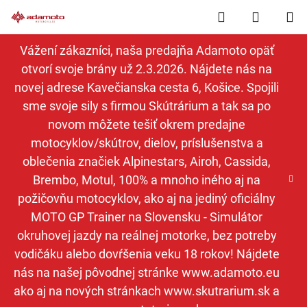
Prejsť
Hľadať
NÁKUP
na
obsah
KOŠÍK
Vážení zákazníci, naša predajňa Adamoto opäť
otvorí svoje brány už 2.3.2026. Nájdete nás na
novej adrese Kavečianska cesta 6, Košice. Spojili
sme svoje sily s firmou Skútrárium a tak sa po
novom môžete tešiť okrem predajne
motocyklov/skútrov, dielov, príslušenstva a
oblečenia značiek Alpinestars, Airoh, Cassida,
Brembo, Motul, 100% a mnoho iného aj na
požičovňu motocyklov, ako aj na jediný oficiálny
MOTO GP Trainer na Slovensku - Simulátor
okruhovej jazdy na reálnej motorke, bez potreby
vodičáku alebo dovŕšenia veku 18 rokov! Nájdete
nás na našej pôvodnej stránke www.adamoto.eu
ako aj na nových stránkach www.skutrarium.sk a