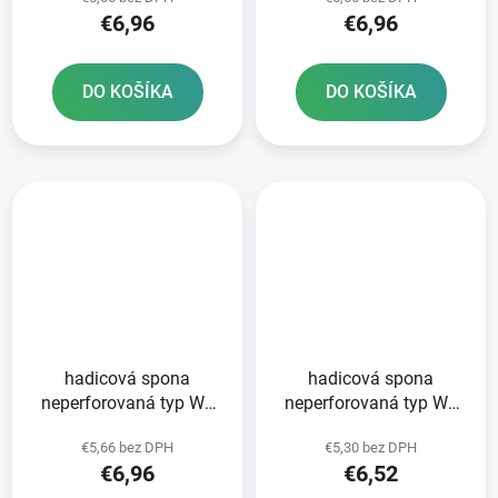
NORMACLAMP TORRO -
NORMACLAMP TORRO -
€6,96
€6,96
výroba Nemecko
výroba Nemecko
DO KOŠÍKA
DO KOŠÍKA
hadicová spona
hadicová spona
neperforovaná typ W1
neperforovaná typ W1
12-22 mm 10 ks
10-16 mm 10 ks
€5,66 bez DPH
€5,30 bez DPH
NORMACLAMP TORRO -
NORMACLAMP TORRO -
€6,96
€6,52
výroba Nemecko
výroba Nemecko