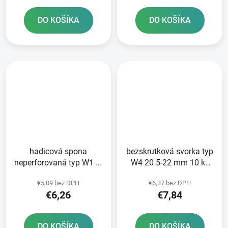
DO KOŠÍKA
DO KOŠÍKA
hadicová spona
bezskrutková svorka typ
neperforovaná typ W1 8-
W4 20 5-22 mm 10 ks
12 mm 10 ks
NORMACLAMP COBRA -
€5,09 bez DPH
€6,37 bez DPH
NORMACLAMP TORRO -
výroba Nemecko
€6,26
€7,84
výroba Nemecko
DO KOŠÍKA
DO KOŠÍKA