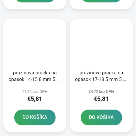
pružinová pracka na
pružinová pracka na
opasok 14-15 8 mm 5 ks
opasok 17-18 5 mm 5 ks
NORMA - výroba
NORMA - výroba
€4,72 bez DPH
€4,72 bez DPH
Nemecko
Nemecko
€5,81
€5,81
DO KOŠÍKA
DO KOŠÍKA