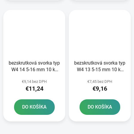
bezskrutková svorka typ
bezskrutková svorka typ
W4 14 5-16 mm 10 ks
W4 13 5-15 mm 10 ks
NORMACLAMP COBRA -
NORMACLAMP COBRA -
€9,14 bez DPH
€7,45 bez DPH
výroba Nemecko
výroba Nemecko
€11,24
€9,16
DO KOŠÍKA
DO KOŠÍKA