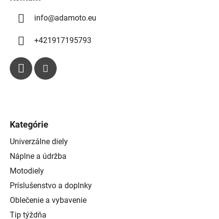
p
i
info
@
adamoto.eu
s
u
+421917195793
Kategórie
Univerzálne diely
Náplne a údržba
Motodiely
Príslušenstvo a doplnky
Oblečenie a vybavenie
Tip týždňa