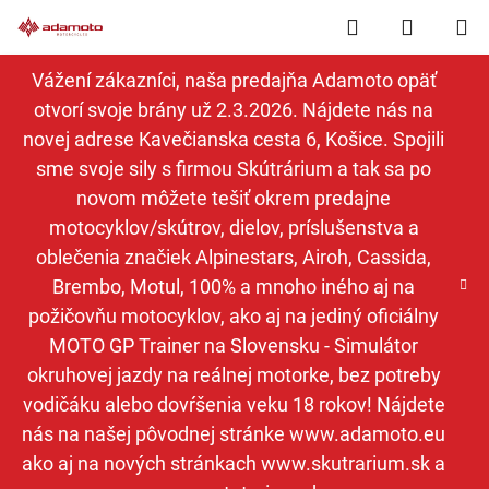
Prejsť
Hľadať
NÁKUP
na
obsah
KOŠÍK
Vážení zákazníci, naša predajňa Adamoto opäť
otvorí svoje brány už 2.3.2026. Nájdete nás na
novej adrese Kavečianska cesta 6, Košice. Spojili
sme svoje sily s firmou Skútrárium a tak sa po
novom môžete tešiť okrem predajne
motocyklov/skútrov, dielov, príslušenstva a
oblečenia značiek Alpinestars, Airoh, Cassida,
Brembo, Motul, 100% a mnoho iného aj na
požičovňu motocyklov, ako aj na jediný oficiálny
MOTO GP Trainer na Slovensku - Simulátor
okruhovej jazdy na reálnej motorke, bez potreby
vodičáku alebo dovŕšenia veku 18 rokov! Nájdete
nás na našej pôvodnej stránke www.adamoto.eu
ako aj na nových stránkach www.skutrarium.sk a