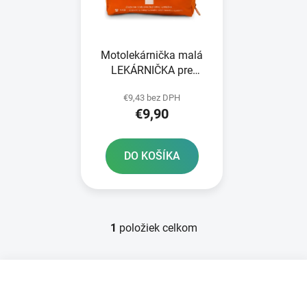
s
d
p
u
r
k
Motolekárnička malá
o
t
LEKÁRNIČKA pre
d
o
Slovenskú republiku
u
v
€9,43 bez DPH
k
€9,90
t
o
DO KOŠÍKA
v
1
položiek celkom
O
v
l
Z
á
á
d
p