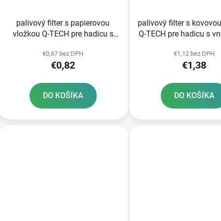
palivový filter s papierovou
palivový filter s kovovo
vložkou Q-TECH pre hadicu s
Q-TECH pre hadicu s v
vnútorným priemerom 5-6 mm
priemerom 5-6 
€0,67 bez DPH
€1,12 bez DPH
€0,82
€1,38
DO KOŠÍKA
DO KOŠÍKA