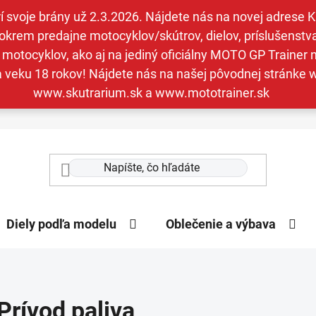
svoje brány už 2.3.2026. Nájdete nás na novej adrese Kav
krem predajne motocyklov/skútrov, dielov, príslušenstva 
otocyklov, ako aj na jediný oficiálny MOTO GP Trainer n
a veku 18 rokov! Nájdete nás na našej pôvodnej stránk
www.skutrarium.sk a www.mototrainer.sk
Diely podľa modelu
Oblečenie a výbava
Prívod paliva