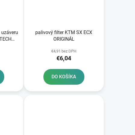
 uzáveru
palivový filter KTM SX ECX
RTECH
ORIGINÁL
€4,91 bez DPH
€6,04
DO KOŠÍKA