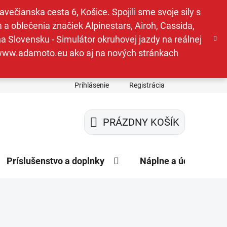
ečianska cesta 6, Košice. Spojili sme svoje sily s
a oblečenia značiek Alpinestars, Airoh, Cassida,
a Slovensku - Simulátor okruhovej jazdy na reálnej
e www.adamoto.eu ako aj na nových stránkach
Prihlásenie
Registrácia
PRÁZDNY KOŠÍK
NÁKUPNÝ
KOŠÍK
Príslušenstvo a doplnky
Náplne a údržba