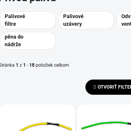
Palivové
Palivové
Odv
filtre
uzávery
vent
vie
pěna do
nád
nádrže
Stránka
1
z
1
-
18
položiek celkom
OTVORIŤ FILTE
V
ý
p