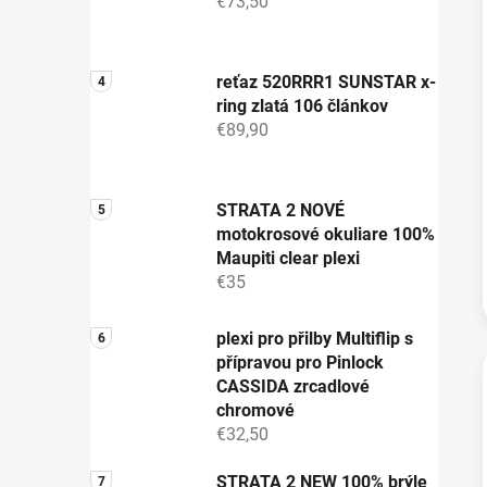
€73,50
reťaz 520RRR1 SUNSTAR x-
ring zlatá 106 článkov
€89,90
STRATA 2 NOVÉ
motokrosové okuliare 100%
Maupiti clear plexi
€35
plexi pro přilby Multiflip s
přípravou pro Pinlock
CASSIDA zrcadlové
chromové
€32,50
STRATA 2 NEW 100% brýle