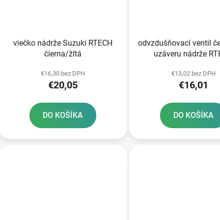
viečko nádrže Suzuki RTECH
odvzdušňovací ventil č
čierna/žltá
uzáveru nádrže R
€16,30 bez DPH
€13,02 bez DPH
€20,05
€16,01
DO KOŠÍKA
DO KOŠÍKA