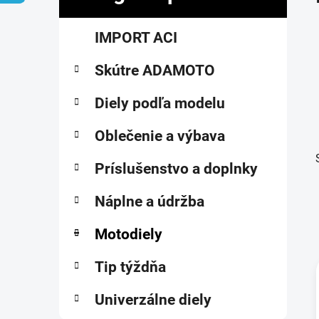
č
K
Preskočiť
n
IMPORT ACI
a
kategórie
ý
t
p
Skútre ADAMOTO
e
a
g
ó
Diely podľa modelu
n
r
e
i
Oblečenie a výbava
l
e
Príslušenstvo a doplnky
Náplne a údržba
Motodiely
Tip týždňa
Univerzálne diely
i