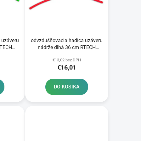
d
u
k
t
o
 uzáveru
odvzdušňovacia hadica uzáveru
v
RTECH
nádrže dlhá 36 cm RTECH
červená
€13,02 bez DPH
€16,01
DO KOŠÍKA