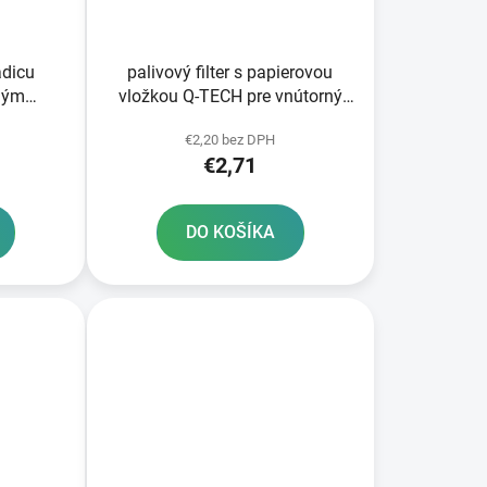
adicu
palivový filter s papierovou
ným
vložkou Q-TECH pre vnútorný
mm
priemer hadice 10 mm
€2,20 bez DPH
€2,71
DO KOŠÍKA