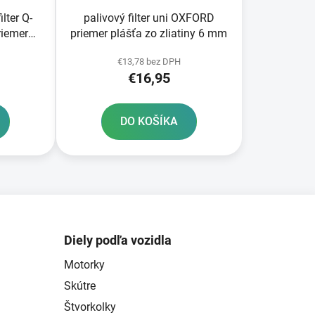
lter Q-
palivový filter uni OXFORD
riemer
priemer plášťa zo zliatiny 6 mm
€13,78 bez DPH
€16,95
DO KOŠÍKA
Diely podľa vozidla
Motorky
Skútre
Štvorkolky