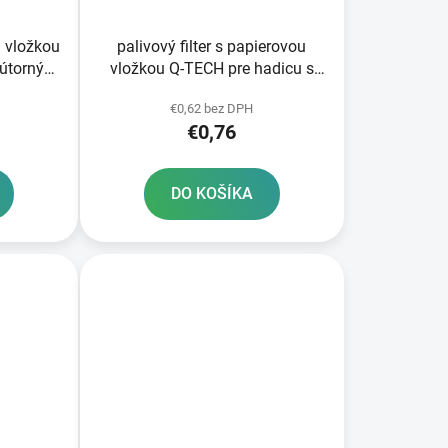
u vložkou
palivový filter s papierovou
nútorným
vložkou Q-TECH pre hadicu s
mm
vnútorným priemerom 5-6 mm
€0,62 bez DPH
€0,76
DO KOŠÍKA