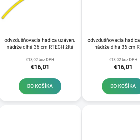
s
p
r
o
d
odvzdušňovacia hadica uzáveru
odvzdušňovacia hadica
u
nádrže dlhá 36 cm RTECH žltá
nádrže dlhá 36 cm 
k
zelená
t
€13,02 bez DPH
€13,02 bez DPH
€16,01
€16,01
o
v
DO KOŠÍKA
DO KOŠÍKA