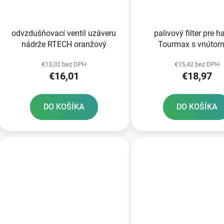
odvzdušňovací ventil uzáveru
palivový filter pre h
nádrže RTECH oranžový
Tourmax s vnútor
priemerom 10 
€13,02 bez DPH
€15,42 bez DPH
€16,01
€18,97
DO KOŠÍKA
DO KOŠÍKA