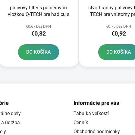
palivový filter s papierovou
štvorhranný palivový fi
vložkou Q-TECH pre hadicu s
TECH pre vnútorný p
vnútorným priemerom 5-6 mm
hadice 5-6 mm
€0,67 bez DPH
€0,75 bez DPH
€0,82
€0,92
DO KOŠÍKA
DO KOŠÍKA
O
v
l
á
d
órie
Informácie pre vás
a
álne diely
Tabuľka veľkostí
c
i
 a údržba
Cenník
e
ely
Obchodné podmienky