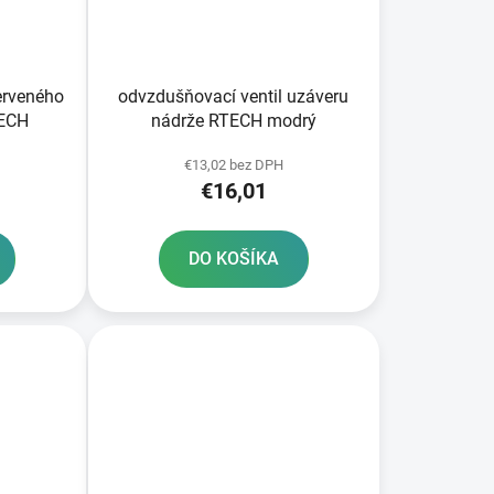
erveného
odvzdušňovací ventil uzáveru
TECH
nádrže RTECH modrý
€13,02 bez DPH
€16,01
DO KOŠÍKA