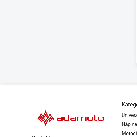
Z
á
Kateg
p
Univerz
ä
Náplne
t
i
Motodi