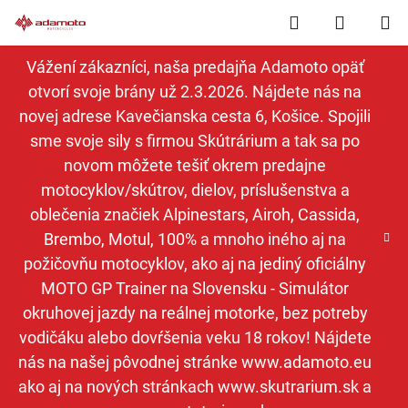
Prejsť
Hľadať
NÁKUP
na
obsah
KOŠÍK
Vážení zákazníci, naša predajňa Adamoto opäť
otvorí svoje brány už 2.3.2026. Nájdete nás na
novej adrese Kavečianska cesta 6, Košice. Spojili
sme svoje sily s firmou Skútrárium a tak sa po
novom môžete tešiť okrem predajne
motocyklov/skútrov, dielov, príslušenstva a
oblečenia značiek Alpinestars, Airoh, Cassida,
Brembo, Motul, 100% a mnoho iného aj na
požičovňu motocyklov, ako aj na jediný oficiálny
MOTO GP Trainer na Slovensku - Simulátor
okruhovej jazdy na reálnej motorke, bez potreby
vodičáku alebo dovŕšenia veku 18 rokov! Nájdete
nás na našej pôvodnej stránke www.adamoto.eu
ako aj na nových stránkach www.skutrarium.sk a