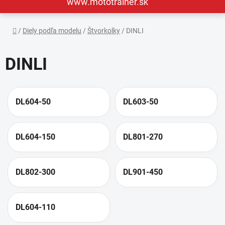
www.mototrainer.sk
Domov
/
Diely podľa modelu
/
Štvorkolky
/
DINLI
DINLI
DL604-50
DL603-50
DL604-150
DL801-270
DL802-300
DL901-450
DL604-110