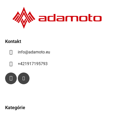
p
ä
t
i
e
Kontakt
info
@
adamoto.eu
+421917195793
Kategórie