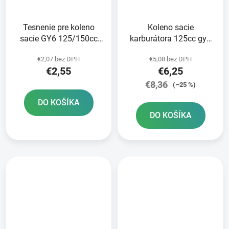
Tesnenie pre koleno
Koleno sacie
sacie GY6 125/150cc
karburátora 125cc gy6
152/157QMI/QMJ
22mm 1 vývod
€2,07 bez DPH
€5,08 bez DPH
€2,55
€6,25
€8,36
(–25 %)
DO KOŠÍKA
DO KOŠÍKA