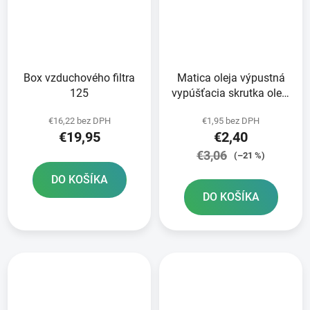
Box vzduchového filtra
Matica oleja výpustná
125
vypúšťacia skrutka oleja
GY6 50cc. 125cc
€16,22 bez DPH
€1,95 bez DPH
€19,95
€2,40
€3,06
(–21 %)
DO KOŠÍKA
DO KOŠÍKA