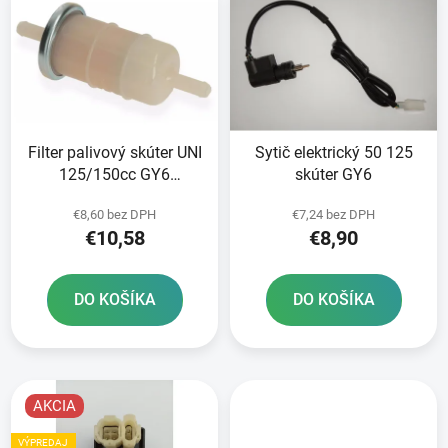
ý
p
p
r
i
o
s
d
p
u
r
k
Filter palivový skúter UNI
Sytič elektrický 50 125
o
t
125/150cc GY6
skúter GY6
d
o
152/157QMI adamoto
u
v
€8,60 bez DPH
€7,24 bez DPH
R8
k
€10,58
€8,90
t
o
DO KOŠÍKA
DO KOŠÍKA
v
AKCIA
VÝPREDAJ