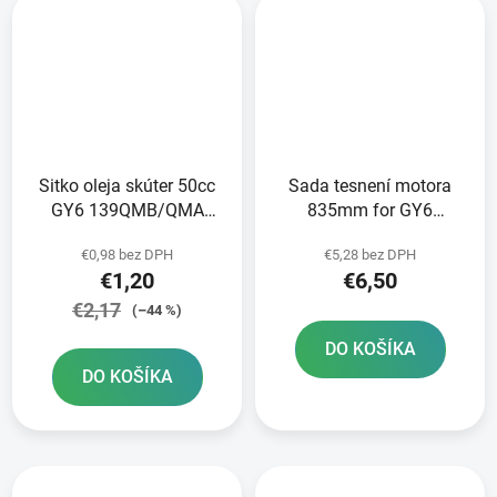
Sitko oleja skúter 50cc
Sada tesnení motora
GY6 139QMB/QMA
835mm for GY6
125/150cc GY6
125/150cc 152QMI
€0,98 bez DPH
€5,28 bez DPH
152/157QMI
€1,20
€6,50
€2,17
(–44 %)
DO KOŠÍKA
DO KOŠÍKA