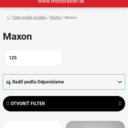
www.mototrainer.sk
Domov
/
Diely podľa modelu
/
Skútre
/
Maxon
Maxon
125
R
Radiť podľa:
Odporúčame
a
d
e
OTVORIŤ FILTER
n
i
V
e