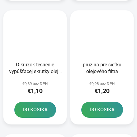
O-krúžok tesnenie
pružina pre sieťku
vypúšťacej skrutky oleja
olejového filtra
36x3mm
€0,89 bez DPH
€0,98 bez DPH
€1,10
€1,20
DO KOŠÍKA
DO KOŠÍKA