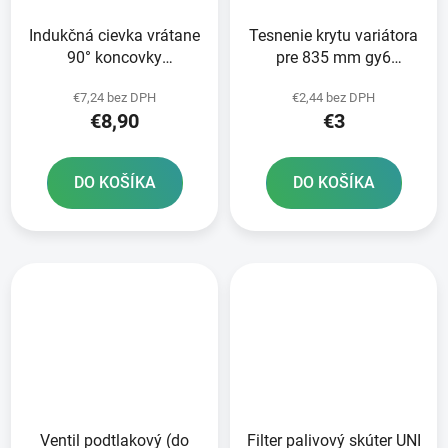
Indukčná cievka vrátane
Tesnenie krytu variátora
90° koncovky
pre 835 mm gy6
zapaľovacieho kábla
125/150
€7,24 bez DPH
€2,44 bez DPH
€8,90
€3
DO KOŠÍKA
DO KOŠÍKA
Ventil podtlakový (do
Filter palivový skúter UNI