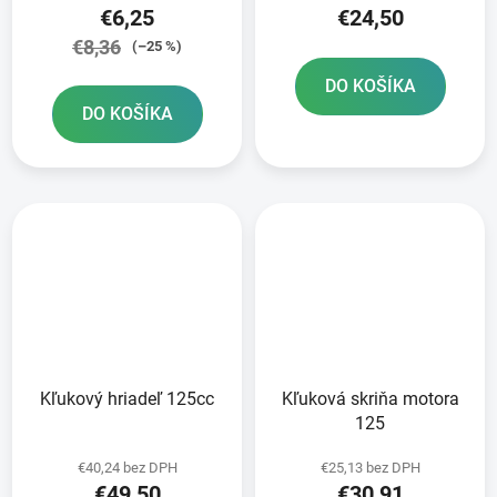
€6,25
€24,50
€8,36
(–25 %)
DO KOŠÍKA
DO KOŠÍKA
Kľukový hriadeľ 125cc
Kľuková skriňa motora
125
€40,24 bez DPH
€25,13 bez DPH
€49,50
€30,91