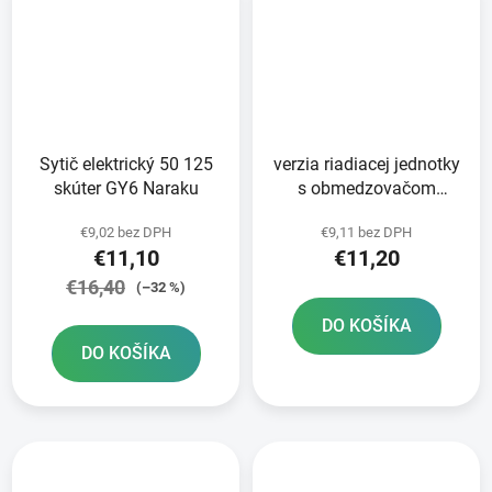
Sytič elektrický 50 125
verzia riadiacej jednotky
skúter GY6 Naraku
s obmedzovačom
rýchlosti pre
€9,02 bez DPH
€9,11 bez DPH
obmedzenie rýchlosti na
€11,10
€11,20
45 km/h
€16,40
(–32 %)
DO KOŠÍKA
DO KOŠÍKA