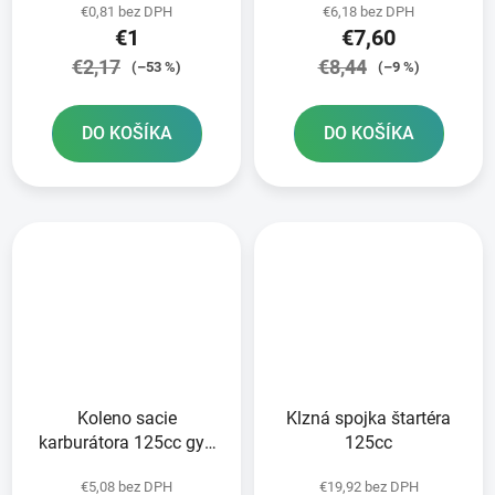
€0,81 bez DPH
€6,18 bez DPH
152/157QMI
€1
€7,60
€2,17
€8,44
(–53 %)
(–9 %)
DO KOŠÍKA
DO KOŠÍKA
Koleno sacie
Klzná spojka štartéra
karburátora 125cc gy6
125cc
22mm 2 vývody
€5,08 bez DPH
€19,92 bez DPH