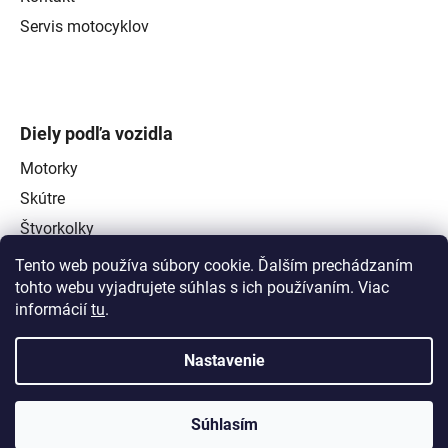
Servis motocyklov
Diely podľa vozidla
Motorky
Skútre
Štvorkolky
Tento web používa súbory cookie. Ďalším prechádzaním
tohto webu vyjadrujete súhlas s ich používaním. Viac
informácií
tu
.
Nastavenie
Súhlasím
Vytvoril Shoptet