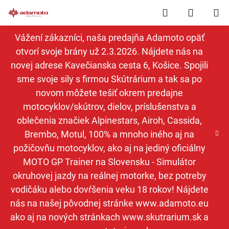
Prejsť
Hľadať
NÁKUP
na
obsah
KOŠÍK
Vážení zákazníci, naša predajňa Adamoto opäť
otvorí svoje brány už 2.3.2026. Nájdete nás na
novej adrese Kavečianska cesta 6, Košice. Spojili
sme svoje sily s firmou Skútrárium a tak sa po
novom môžete tešiť okrem predajne
motocyklov/skútrov, dielov, príslušenstva a
oblečenia značiek Alpinestars, Airoh, Cassida,
Brembo, Motul, 100% a mnoho iného aj na
požičovňu motocyklov, ako aj na jediný oficiálny
MOTO GP Trainer na Slovensku - Simulátor
okruhovej jazdy na reálnej motorke, bez potreby
vodičáku alebo dovŕšenia veku 18 rokov! Nájdete
nás na našej pôvodnej stránke www.adamoto.eu
ako aj na nových stránkach www.skutrarium.sk a