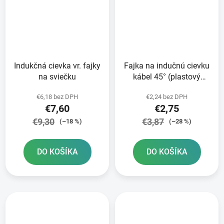
Indukčná cievka vr. fajky
Fajka na indučnú cievku
na sviečku
kábel 45° (plastový
plášť)
€6,18 bez DPH
€2,24 bez DPH
€7,60
€2,75
€9,30
€3,87
(–18 %)
(–28 %)
DO KOŠÍKA
DO KOŠÍKA