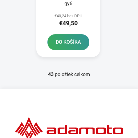
gy6
€40,24 bez DPH
€49,50
DO KOŠÍKA
43
položiek celkom
O
v
l
Z
á
á
d
p
a
ä
c
t
i
e
i