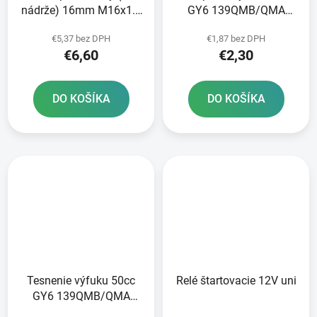
nádrže) 16mm M16x1.5
GY6 139QMB/QMA
skúter 50-150cc
125/150cc GY6
€5,37 bez DPH
€1,87 bez DPH
152/157QMI
€6,60
€2,30
DO KOŠÍKA
DO KOŠÍKA
Tesnenie výfuku 50cc
Relé štartovacie 12V uni
GY6 139QMB/QMA
125/150cc GY6