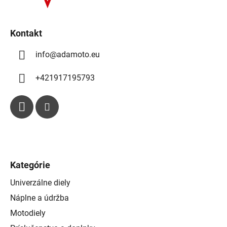
p
e
r
v
k
Kontakt
y
info
@
adamoto.eu
v
ý
p
+421917195793
i
s
u
Kategórie
Univerzálne diely
Náplne a údržba
Motodiely