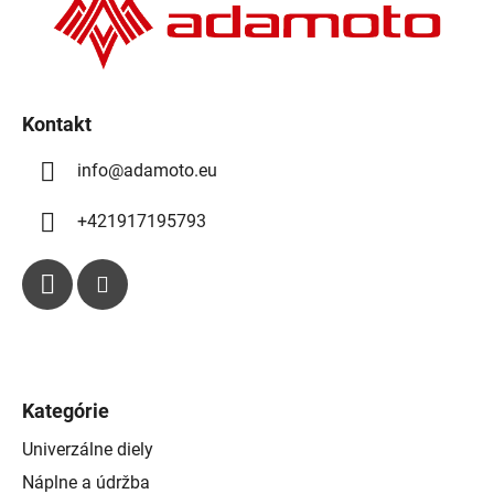
t
i
e
i
p
e
r
v
k
Kontakt
y
info
@
adamoto.eu
v
ý
p
+421917195793
i
s
u
Kategórie
Univerzálne diely
Náplne a údržba