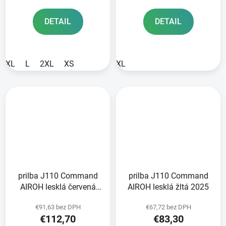
DETAIL
DETAIL
XL
L
2XL
XS
XL
prilba J110 Command
prilba J110 Command
AIROH lesklá červená
AIROH lesklá žltá 2025
2025
€91,63 bez DPH
€67,72 bez DPH
€112,70
€83,30