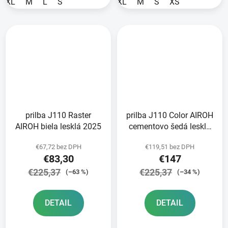
XL
M
L
S
XL
M
S
XS
prilba J110 Raster
prilba J110 Color AIROH
AIROH biela lesklá 2025
cementovo šedá lesklá
2025
€67,72 bez DPH
€119,51 bez DPH
€83,30
€147
€225,37
€225,37
(–63 %)
(–34 %)
DETAIL
DETAIL