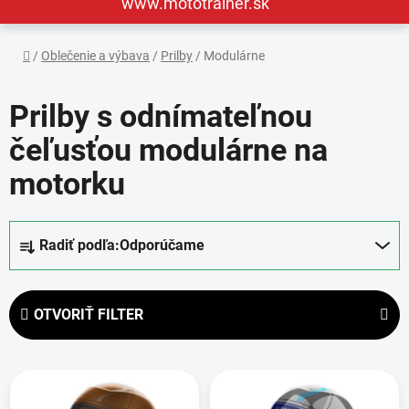
www.mototrainer.sk
Domov
/
Oblečenie a výbava
/
Prilby
/
Modulárne
Prilby s odnímateľnou
čeľusťou modulárne na
motorku
R
Radiť podľa:
Odporúčame
a
d
e
OTVORIŤ FILTER
n
i
V
e
ý
p