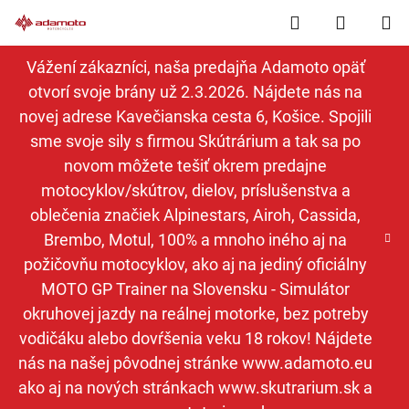
Prejsť
Hľadať
NÁKUP
na
obsah
KOŠÍK
Vážení zákazníci, naša predajňa Adamoto opäť
otvorí svoje brány už 2.3.2026. Nájdete nás na
novej adrese Kavečianska cesta 6, Košice. Spojili
sme svoje sily s firmou Skútrárium a tak sa po
novom môžete tešiť okrem predajne
motocyklov/skútrov, dielov, príslušenstva a
oblečenia značiek Alpinestars, Airoh, Cassida,
Brembo, Motul, 100% a mnoho iného aj na
požičovňu motocyklov, ako aj na jediný oficiálny
MOTO GP Trainer na Slovensku - Simulátor
okruhovej jazdy na reálnej motorke, bez potreby
vodičáku alebo dovŕšenia veku 18 rokov! Nájdete
nás na našej pôvodnej stránke www.adamoto.eu
ako aj na nových stránkach www.skutrarium.sk a