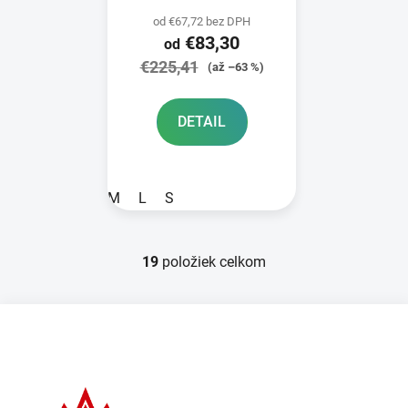
2025
od €67,72 bez DPH
€83,30
od
€225,41
(až –63 %)
DETAIL
M
L
S
19
položiek celkom
O
v
l
Z
á
á
d
p
a
ä
c