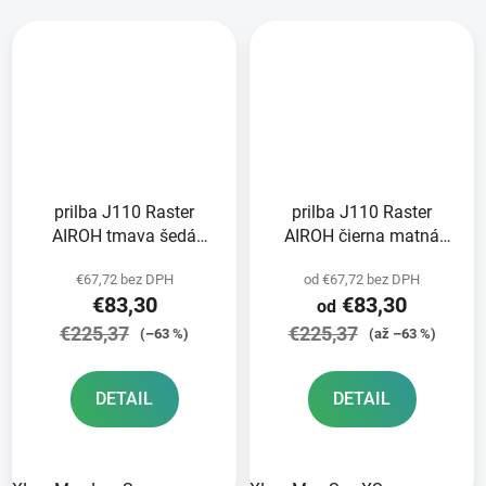
prilba J110 Raster
prilba J110 Raster
AIROH tmava šedá
AIROH čierna matná
lesklá 2025
2025
€67,72 bez DPH
od €67,72 bez DPH
€83,30
€83,30
od
€225,37
€225,37
(–63 %)
(až –63 %)
DETAIL
DETAIL