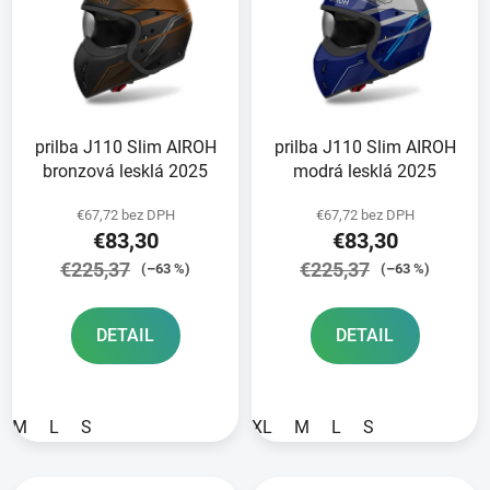
p
r
i
o
s
d
p
u
r
k
prilba J110 Slim AIROH
prilba J110 Slim AIROH
o
t
bronzová lesklá 2025
modrá lesklá 2025
d
o
u
v
€67,72 bez DPH
€67,72 bez DPH
k
€83,30
€83,30
t
€225,37
€225,37
(–63 %)
(–63 %)
o
v
DETAIL
DETAIL
M
L
S
XL
M
L
S