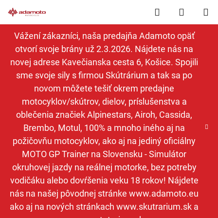
Prejsť
Hľadať
NÁKUP
na
obsah
KOŠÍK
Vážení zákazníci, naša predajňa Adamoto opäť
otvorí svoje brány už 2.3.2026. Nájdete nás na
novej adrese Kavečianska cesta 6, Košice. Spojili
sme svoje sily s firmou Skútrárium a tak sa po
novom môžete tešiť okrem predajne
motocyklov/skútrov, dielov, príslušenstva a
oblečenia značiek Alpinestars, Airoh, Cassida,
Brembo, Motul, 100% a mnoho iného aj na
požičovňu motocyklov, ako aj na jediný oficiálny
MOTO GP Trainer na Slovensku - Simulátor
okruhovej jazdy na reálnej motorke, bez potreby
vodičáku alebo dovŕšenia veku 18 rokov! Nájdete
nás na našej pôvodnej stránke www.adamoto.eu
ako aj na nových stránkach www.skutrarium.sk a