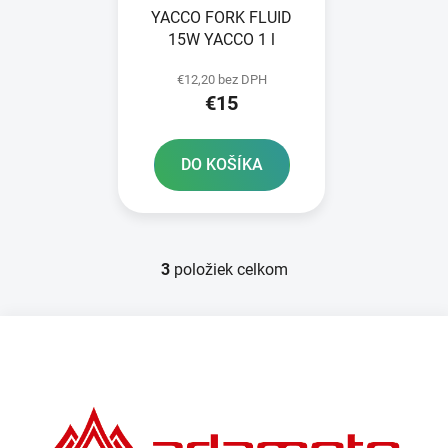
YACCO FORK FLUID
15W YACCO 1 l
€12,20 bez DPH
€15
DO KOŠÍKA
3
položiek celkom
O
v
l
Z
á
á
d
p
a
ä
c
t
i