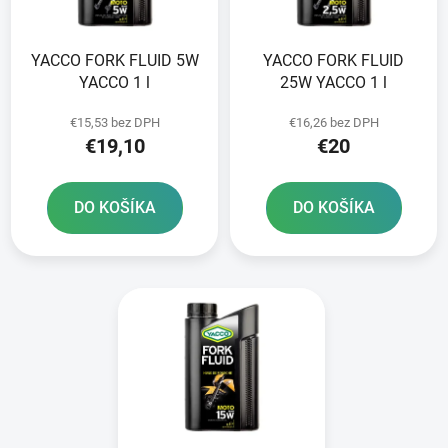
p
u
r
k
YACCO FORK FLUID 5W
YACCO FORK FLUID
o
t
YACCO 1 l
25W YACCO 1 l
d
o
u
v
€15,53 bez DPH
€16,26 bez DPH
k
€19,10
€20
t
o
DO KOŠÍKA
DO KOŠÍKA
v