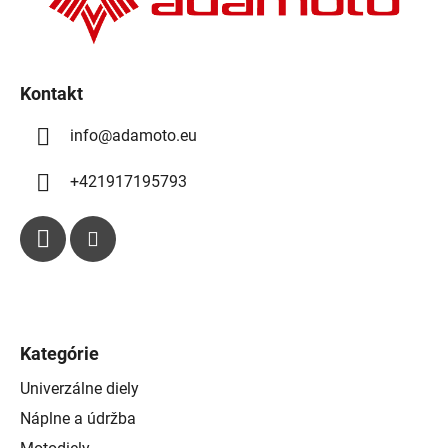
e
i
p
e
r
v
k
Kontakt
y
info
@
adamoto.eu
v
ý
p
+421917195793
i
s
u
Kategórie
Univerzálne diely
Náplne a údržba