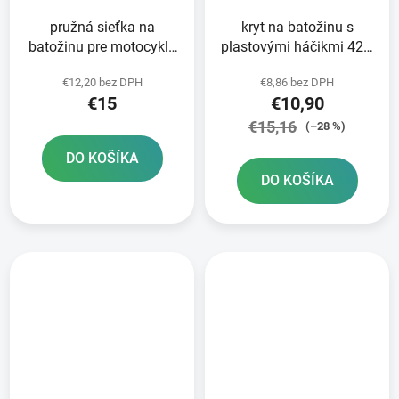
pružná sieťka na
kryt na batožinu s
batožinu pre motocykle
plastovými háčikmi 42 x
OXFORD 38 x 38 cm žltá
60 cm Daytona
€12,20 bez DPH
€8,86 bez DPH
fluo/reflexná
€15
€10,90
€15,16
(–28 %)
DO KOŠÍKA
DO KOŠÍKA