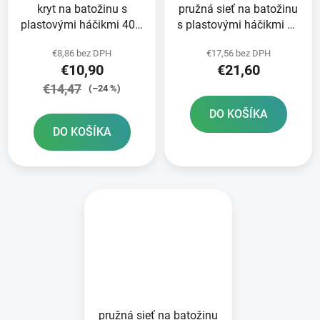
kryt na batožinu s
pružná sieť na batožinu
plastovými háčikmi 40 x
s plastovými háčikmi 60
50 cm Daytona
x 60 cm Daytona
€8,86 bez DPH
€17,56 bez DPH
€10,90
€21,60
€14,47
(–24 %)
DO KOŠÍKA
DO KOŠÍKA
pružná sieť na batožinu