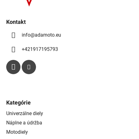
p
e
r
v
k
Kontakt
y
info
@
adamoto.eu
v
ý
p
+421917195793
i
s
u
Kategórie
Univerzálne diely
Náplne a údržba
Motodiely