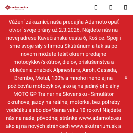
Prejsť
Hľadať
NÁKUP
na
obsah
KOŠÍK
Vážení zákazníci, naša predajňa Adamoto opäť
otvorí svoje brány už 2.3.2026. Nájdete nás na
novej adrese Kavečianska cesta 6, Košice. Spojili
sme svoje sily s firmou Skútrárium a tak sa po
novom môžete tešiť okrem predajne
motocyklov/skútrov, dielov, príslušenstva a
oblečenia značiek Alpinestars, Airoh, Cassida,
Brembo, Motul, 100% a mnoho iného aj na
požičovňu motocyklov, ako aj na jediný oficiálny
MOTO GP Trainer na Slovensku - Simulátor
okruhovej jazdy na reálnej motorke, bez potreby
vodičáku alebo dovŕšenia veku 18 rokov! Nájdete
nás na našej pôvodnej stránke www.adamoto.eu
ako aj na nových stránkach www.skutrarium.sk a