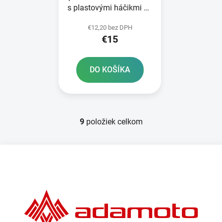
s plastovými háčikmi 40
x 40 cm Daytona
€12,20 bez DPH
€15
DO KOŠÍKA
9
položiek celkom
O
v
l
Z
á
á
d
p
a
ä
c
t
i
e
i