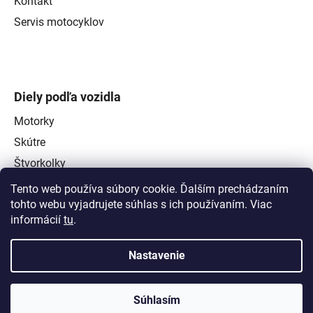
Kontakt
Servis motocyklov
Diely podľa vozidla
Motorky
Skútre
Štvorkolky
Tento web používa súbory cookie. Ďalším prechádzaním
tohto webu vyjadrujete súhlas s ich používaním. Viac
informácií
tu
.
Nastavenie
Súhlasím
Vytvoril Shoptet