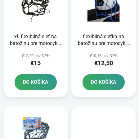
i
o
s
d
p
u
r
k
xL flexibilná sieť na
flexibilná sieťka na
o
t
batožinu pre motocykle
batožinu pre motocykle
d
o
OXFORD 43 x 43 cm
OXFORD 30 x 30 cm
u
v
€12,20 bez DPH
€10,16 bez DPH
čierna
modrá
k
€15
€12,50
t
o
DO KOŠÍKA
DO KOŠÍKA
v