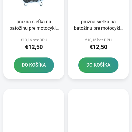
pružná sieťka na
pružná sieťka na
batožinu pre motocykle
batožinu pre motocykle
OXFORD 30 x 30 cm
OXFORD 30x30 cm
€10,16 bez DPH
€10,16 bez DPH
čierna
červená
€12,50
€12,50
DO KOŠÍKA
DO KOŠÍKA