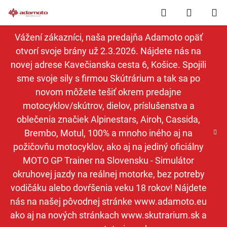
Prejsť
Hľadať
NÁKUP
na
obsah
KOŠÍK
Vážení zákazníci, naša predajňa Adamoto opäť
otvorí svoje brány už 2.3.2026. Nájdete nás na
novej adrese Kavečianska cesta 6, Košice. Spojili
sme svoje sily s firmou Skútrárium a tak sa po
novom môžete tešiť okrem predajne
motocyklov/skútrov, dielov, príslušenstva a
oblečenia značiek Alpinestars, Airoh, Cassida,
Brembo, Motul, 100% a mnoho iného aj na
požičovňu motocyklov, ako aj na jediný oficiálny
MOTO GP Trainer na Slovensku - Simulátor
okruhovej jazdy na reálnej motorke, bez potreby
vodičáku alebo dovŕšenia veku 18 rokov! Nájdete
nás na našej pôvodnej stránke www.adamoto.eu
ako aj na nových stránkach www.skutrarium.sk a