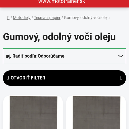
www.mototrainer.sk
Domov
/
Motodiely
/
Tesniaci papier
/
Gumový, odolný voči oleju
Gumový, odolný voči oleju
R
Radiť podľa:
Odporúčame
a
d
e
OTVORIŤ FILTER
n
i
V
e
ý
p
p
r
i
o
s
d