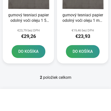
p
u
r
k
gumový tesniaci papier
gumový tesniaci papier
o
t
odolný voči oleju 1 5
odolný voči oleju 1 mm
d
o
mm 500x500 mm
500x500 mm ATHENA
u
v
€23,79 bez DPH
€19,46 bez DPH
ATHENA
k
€29,26
€23,93
t
o
DO KOŠÍKA
DO KOŠÍKA
v
2
položiek celkom
O
v
l
Z
á
á
d
p
a