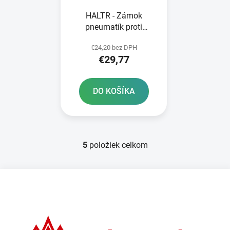
HALTR - Zámok
pneumatík proti
pretáčaniu 2 zadné
€24,20 bez DPH
pneumatiky s 15"
€29,77
hliníkovým jadrom 110-
18" a 110-19" široké
RTECH
DO KOŠÍKA
5
položiek celkom
O
v
l
Z
á
á
d
p
a
ä
c
t
i