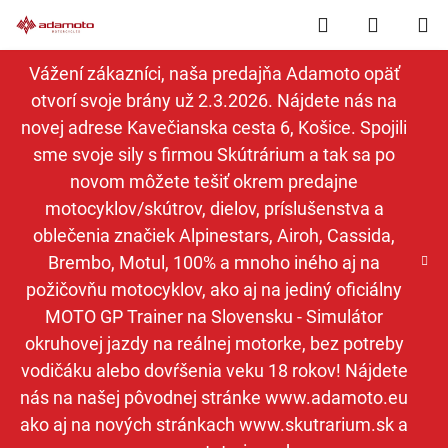
Prejsť
Hľadať
NÁKUP
na
obsah
KOŠÍK
Vážení zákazníci, naša predajňa Adamoto opäť
otvorí svoje brány už 2.3.2026. Nájdete nás na
novej adrese Kavečianska cesta 6, Košice. Spojili
sme svoje sily s firmou Skútrárium a tak sa po
novom môžete tešiť okrem predajne
motocyklov/skútrov, dielov, príslušenstva a
oblečenia značiek Alpinestars, Airoh, Cassida,
Brembo, Motul, 100% a mnoho iného aj na
požičovňu motocyklov, ako aj na jediný oficiálny
MOTO GP Trainer na Slovensku - Simulátor
okruhovej jazdy na reálnej motorke, bez potreby
vodičáku alebo dovŕšenia veku 18 rokov! Nájdete
nás na našej pôvodnej stránke www.adamoto.eu
ako aj na nových stránkach www.skutrarium.sk a