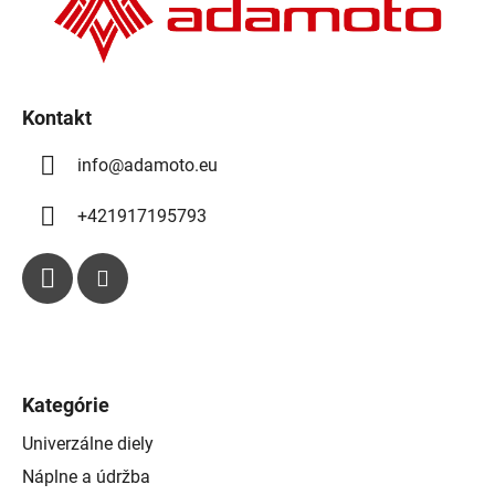
e
i
p
e
r
v
k
Kontakt
y
info
@
adamoto.eu
v
ý
p
+421917195793
i
s
u
Kategórie
Univerzálne diely
Náplne a údržba