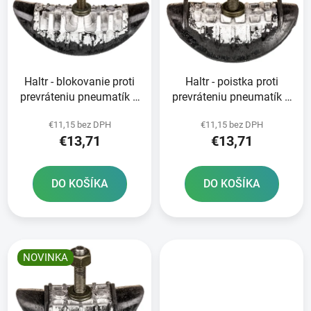
i
o
s
d
p
u
r
k
Haltr - blokovanie proti
Haltr - poistka proti
o
t
prevráteniu pneumatík 2
prevráteniu pneumatík 1
d
o
15" zosilnené - WAYGOM
85" zosilnená -
u
v
€11,15 bez DPH
€11,15 bez DPH
WAYGOM
k
€13,71
€13,71
t
o
DO KOŠÍKA
DO KOŠÍKA
v
NOVINKA