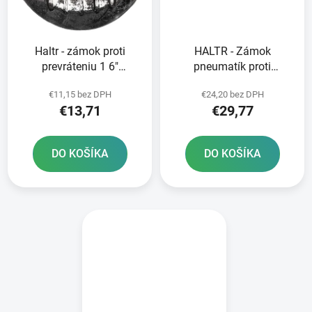
Haltr - zámok proti
HALTR - Zámok
prevráteniu 1 6"
pneumatík proti
zosilnený - WAYGOM
pretáčaniu 2 50" zadné
€11,15 bez DPH
€24,20 bez DPH
pneumatiky s
€13,71
€29,77
hliníkovým jadrom 120-
18" a 120-19" široké
RTECH
DO KOŠÍKA
DO KOŠÍKA