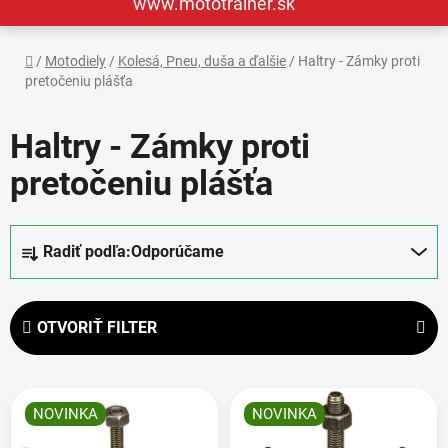
www.mototrainer.sk
Domov
/
Motodiely
/
Kolesá, Pneu, duša a ďalšie
/
Haltry - Zámky proti
pretočeniu plášťa
Haltry - Zámky proti
pretočeniu plášťa
R
Radiť podľa:
Odporúčame
a
d
e
OTVORIŤ FILTER
n
i
V
e
ý
p
NOVINKA
NOVINKA
p
r