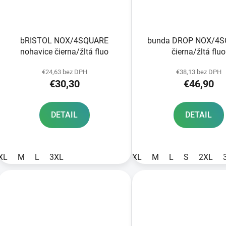
bRISTOL NOX/4SQUARE
bunda DROP NOX/4
nohavice čierna/žltá fluo
čierna/žltá fluo
€24,63 bez DPH
€38,13 bez DPH
€30,30
€46,90
DETAIL
DETAIL
XL
M
L
3XL
XL
M
L
S
2XL