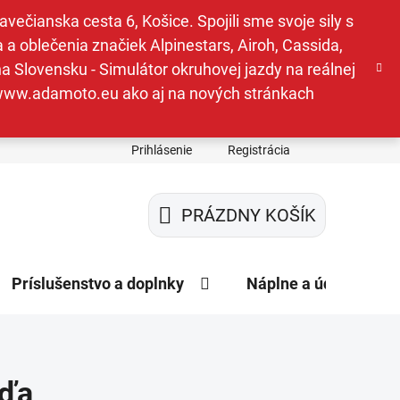
ečianska cesta 6, Košice. Spojili sme svoje sily s
a oblečenia značiek Alpinestars, Airoh, Cassida,
a Slovensku - Simulátor okruhovej jazdy na reálnej
e www.adamoto.eu ako aj na nových stránkach
Prihlásenie
Registrácia
PRÁZDNY KOŠÍK
NÁKUPNÝ
KOŠÍK
Príslušenstvo a doplnky
Náplne a údržba
žďa