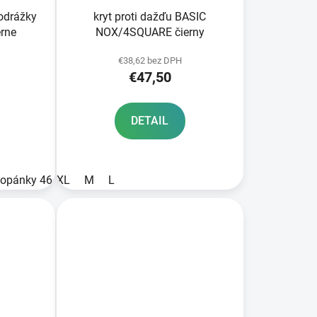
odrážky
kryt proti dažďu BASIC
rne
NOX/4SQUARE čierny
€38,62 bez DPH
€47,50
DETAIL
topánky 46/47)
XL
M
2XL (topánky 48/49)
L