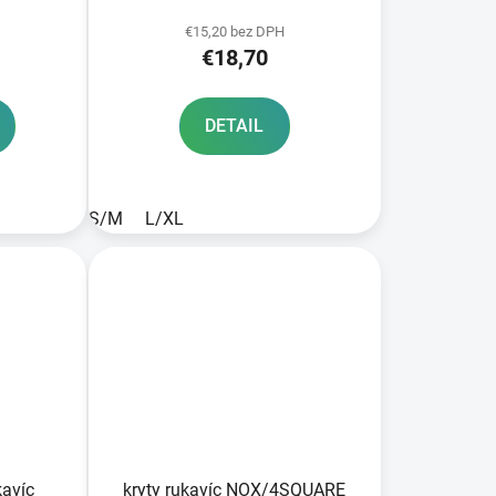
€15,20 bez DPH
€18,70
DETAIL
S/M
L/XL
kavíc
kryty rukavíc NOX/4SQUARE