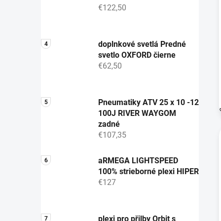
€122,50
doplnkové svetlá Predné
svetlo OXFORD čierne
€62,50
Pneumatiky ATV 25 x 10 -12
100J RIVER WAYGOM
zadné
€107,35
aRMEGA LIGHTSPEED
100% strieborné plexi HIPER
€127
plexi pro přilby Orbit s