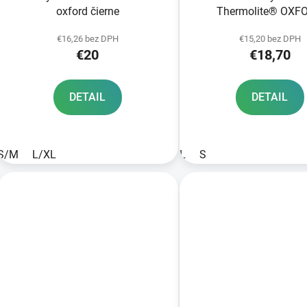
oxford čierne
Thermolite® OXF
€16,26 bez DPH
€15,20 bez DPH
€20
€18,70
DETAIL
DETAIL
S/M
L/XL
L
S