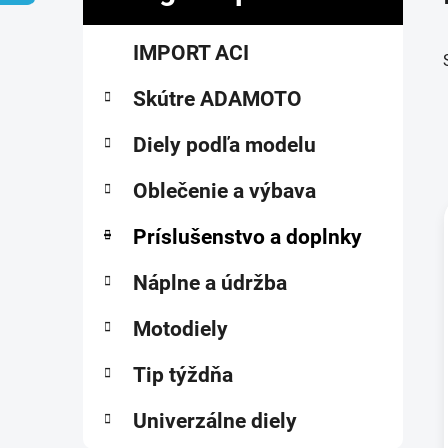
č
K
Preskočiť
n
IMPORT ACI
a
kategórie
ý
t
p
Skútre ADAMOTO
e
a
g
ó
Diely podľa modelu
n
r
e
i
Oblečenie a výbava
l
e
Príslušenstvo a doplnky
i
Náplne a údržba
Motodiely
Tip týždňa
Univerzálne diely