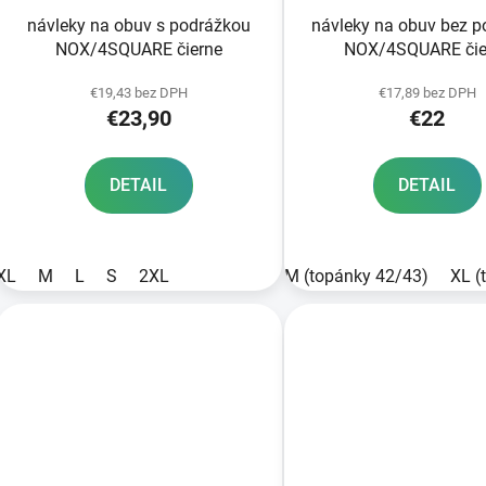
návleky na obuv s podrážkou
návleky na obuv bez p
NOX/4SQUARE čierne
NOX/4SQUARE čie
€19,43 bez DPH
€17,89 bez DPH
€23,90
€22
DETAIL
DETAIL
XL
M
L
S
2XL
M (topánky 42/43)
XL (