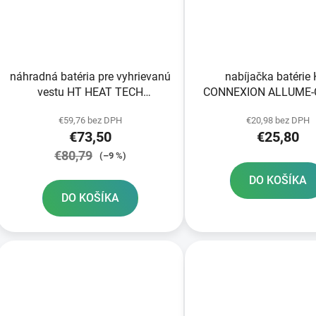
náhradná batéria pre vyhrievanú
nabíjačka batérie 
vestu HT HEAT TECH
CONNEXION ALLUME-
ALPINESTARS
RACER zástrčka do za
€59,76 bez DPH
€20,98 bez DPH
cigariet
€73,50
€25,80
€80,79
(–9 %)
DO KOŠÍKA
DO KOŠÍKA