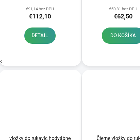
k
t
€91,14 bez DPH
€50,81 bez DPH
€112,10
€62,50
o
v
DETAIL
DO KOŠÍKA
S
vložky do rukavíc hodvábne
Čierne vložky do ru