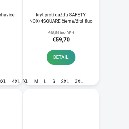
havice
kryt proti dažďu SAFETY
NOX/4SQUARE čierna/žltá fluo
€48,54 bez DPH
€59,70
DETAIL
3XL
4XL
XL
XS
M
L
S
2XL
3XL