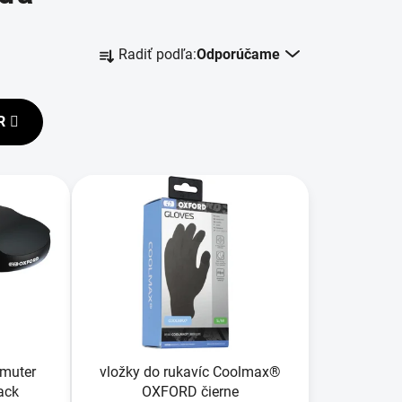
R
Radiť podľa:
Odporúčame
a
d
e
R
n
i
e
p
r
o
d
u
k
t
o
mmuter
vložky do rukavíc Coolmax®
v
ack
OXFORD čierne