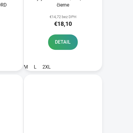
ORD
čierne
€14,72 bez DPH
€18,10
DETAIL
M
L
2XL