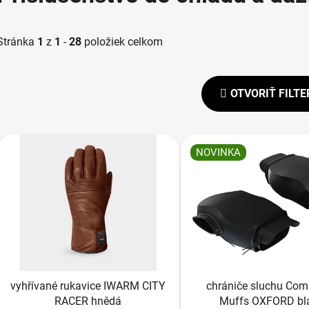
Stránka
1
z
1
-
28
položiek celkom
OTVORIŤ FILTE
V
ý
NOVINKA
p
s
p
r
o
d
vyhřívané rukavice IWARM CITY
chrániče sluchu Co
u
RACER hnědá
Muffs OXFORD bl