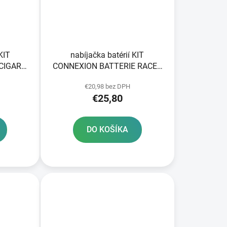
KIT
nabíjačka batérií KIT
CIGARE
CONNEXION BATTERIE RACER
paľovača
káble k baterkám
€20,98 bez DPH
€25,80
DO KOŠÍKA