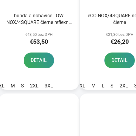
bunda a nohavice LOW
eCO NOX/4SQUARE no
NOX/4SQUARE čierne reflexné
čierne
prvky
€43,50 bez DPH
€21,30 bez DPH
€53,50
€26,20
DETAIL
DETAIL
XL
M
S
2XL
3XL
XL
M
L
S
2XL