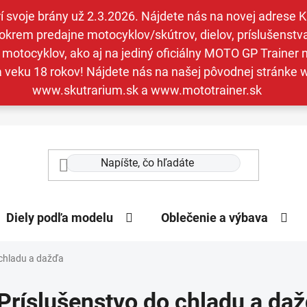
svoje brány už 2.3.2026. Nájdete nás na novej adrese Kav
krem predajne motocyklov/skútrov, dielov, príslušenstva 
otocyklov, ako aj na jediný oficiálny MOTO GP Trainer n
a veku 18 rokov! Nájdete nás na našej pôvodnej stránk
www.skutrarium.sk a www.mototrainer.sk
Diely podľa modelu
Oblečenie a výbava
 chladu a dažďa
Príslušenstvo do chladu a da