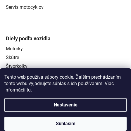
Servis motocyklov
Diely podľa vozidla
Motorky
Skútre
Štvorkolky
Tento web používa súbory cookie. Ďalším prechádzaním
tohto webu vyjadrujete súhlas s ich používaním. Viac
informácií
tu
.
Nastavenie
Súhlasím
Vytvoril Shoptet