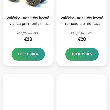
valčeky - adaptéry kyvná
valčeky - adaptéry kyvné
vidlica pre montáž na
rameno pre montáž
zadný nosič OXFORD
zadného nosiča
€16,26 bez DPH
€16,26 bez DPH
skrutka M6 závit 1 0 alu
OXFORD skrutka M8
€20
€20
zliatina čierna
závit 1 25 alu zliatina
čierna
DO KOŠÍKA
DO KOŠÍKA