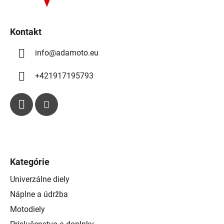
e
r
v
k
Kontakt
y
info
@
adamoto.eu
v
ý
p
+421917195793
i
s
u
Kategórie
Univerzálne diely
Náplne a údržba
Motodiely