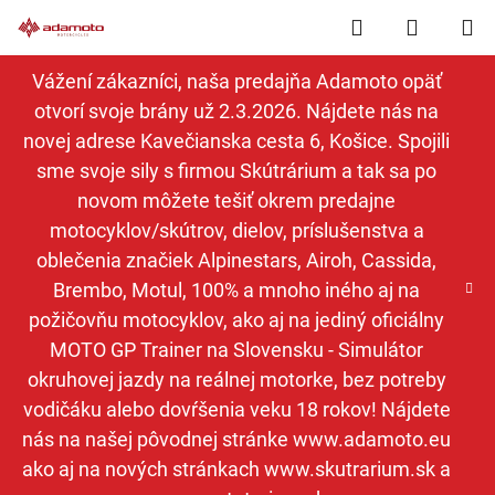
Prejsť
Hľadať
NÁKUP
na
obsah
KOŠÍK
Vážení zákazníci, naša predajňa Adamoto opäť
otvorí svoje brány už 2.3.2026. Nájdete nás na
novej adrese Kavečianska cesta 6, Košice. Spojili
sme svoje sily s firmou Skútrárium a tak sa po
novom môžete tešiť okrem predajne
motocyklov/skútrov, dielov, príslušenstva a
oblečenia značiek Alpinestars, Airoh, Cassida,
Brembo, Motul, 100% a mnoho iného aj na
požičovňu motocyklov, ako aj na jediný oficiálny
MOTO GP Trainer na Slovensku - Simulátor
okruhovej jazdy na reálnej motorke, bez potreby
vodičáku alebo dovŕšenia veku 18 rokov! Nájdete
nás na našej pôvodnej stránke www.adamoto.eu
ako aj na nových stránkach www.skutrarium.sk a