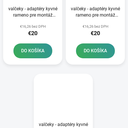
valčeky - adaptéry kyvné
valčeky - adaptéry kyvné
rameno pre montáž
rameno pre montáž
zadného nosiča
zadného nosiča
€16,26 bez DPH
€16,26 bez DPH
OXFORD skrutka M8
OXFORD skrutka M8
€20
€20
závit 1 25 alu zliatina
závit 1 0 alu zliatina
čierna
čierna
DO KOŠÍKA
DO KOŠÍKA
valčeky - adaptéry kyvné