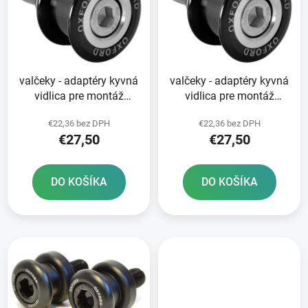
i
o
s
d
p
u
r
k
valčeky - adaptéry kyvná
valčeky - adaptéry kyvná
o
t
vidlica pre montáž
vidlica pre montáž
d
o
zadného nosiča
zadného nosiča
u
v
€22,36 bez DPH
€22,36 bez DPH
OXFORD skrutka M6 alu
OXFORD skrutka M8 alu
k
€27,50
€27,50
zliatina čierna
zliatina čierna
t
o
DO KOŠÍKA
DO KOŠÍKA
v