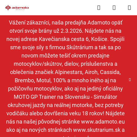
Prejsť
Hľadať
NÁKUP
na
obsah
KOŠÍK
Vážení zákazníci, naša predajňa Adamoto opäť
otvorí svoje brány už 2.3.2026. Nájdete nás na
novej adrese Kavečianska cesta 6, Košice. Spojili
sme svoje sily s firmou Skútrárium a tak sa po
novom môžete tešiť okrem predajne
motocyklov/skútrov, dielov, príslušenstva a
oblečenia značiek Alpinestars, Airoh, Cassida,
Brembo, Motul, 100% a mnoho iného aj na
požičovňu motocyklov, ako aj na jediný oficiálny
MOTO GP Trainer na Slovensku - Simulátor
okruhovej jazdy na reálnej motorke, bez potreby
vodičáku alebo dovŕšenia veku 18 rokov! Nájdete
nás na našej pôvodnej stránke www.adamoto.eu
ako aj na nových stránkach www.skutrarium.sk a