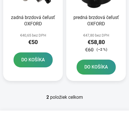
p
u
r
k
zadná brzdová čeľusť
predná brzdová čeľusť
o
t
OXFORD
OXFORD
d
o
u
v
€40,65 bez DPH
€47,80 bez DPH
k
€50
€58,80
t
€60
(–2 %)
o
DO KOŠÍKA
v
DO KOŠÍKA
2
položiek celkom
O
v
l
Z
á
á
d
p