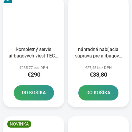
kompletný servis
náhradná nabíjacia
airbagových viest TECH-
súprava pre airbagové
AIR®5/10/RACE/STREET/OFF-
systémy TECH-
€235,77 bez DPH
€27,48 bez DPH
ROAD/7X
AIR®5/10/3/STREET/RACE
€290
€33,80
ROAD/7X ALPINESTARS
DO KOŠÍKA
DO KOŠÍKA
NOVINKA