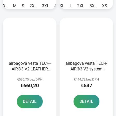
XL
M
S
2XL
3XL
4XL
XL
L
2XL
3XL
XS
airbagová vesta TECH-
airbagová vesta TECH-
AIR®3 V2 LEATHER
AIR®3 V2 system
systém ALPINESTARS
ALPINESTARS černá
€536,75 bez DPH
€444,72 bez DPH
čierna 2025
2025
€660,20
€547
DETAIL
DETAIL