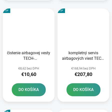
TIP
TIP
čistenie airbagovej vesty
kompletný servis
TECH-
airbagových viest TECH-
AIR®5/10/3/RACE/STREET/OFF-
AIR®3
€8,62 bez DPH
€168,94 bez DPH
ROAD/7X
€10,60
€207,80
DO KOŠÍKA
DO KOŠÍKA
TIP