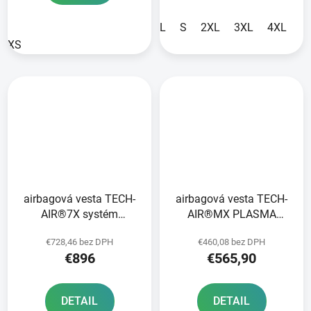
L
S
2XL
3XL
4XL
XS
airbagová vesta TECH-
airbagová vesta TECH-
AIR®7X systém
AIR®MX PLASMA
ALPINESTARS čierna/
system ALPINESTARS
€728,46 bez DPH
€460,08 bez DPH
červená 2025
bílá/černá/červená 2026
€896
€565,90
DETAIL
DETAIL