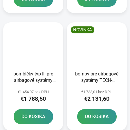
NOVINKA
bombičky typ III pre
bomby pre airbagové
airbagové systémy
systémy TECH-
TECH-AIR®3 V2
AIR®OFF-ROAD/7X
€1 454,07 bez DPH
€1 733,01 bez DPH
ALPINESTARS balenie
ALPINESTARS komerčné
€1 788,50
€2 131,60
20 ks
balenie 20ks
DO KOŠÍKA
DO KOŠÍKA