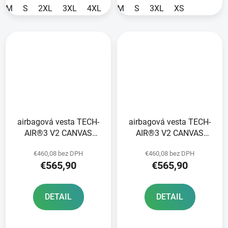
M
S
2XL
3XL
4XL
XS
M
S
3XL
XS
airbagová vesta TECH-
airbagová vesta TECH-
AIR®3 V2 CANVAS
AIR®3 V2 CANVAS
systém ALPINESTARS
systém ALPINESTARS
€460,08 bez DPH
€460,08 bez DPH
béžová 2025
čierna 2025
€565,90
€565,90
DETAIL
DETAIL