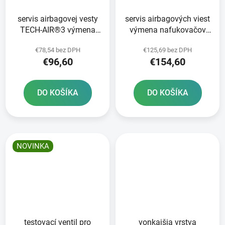
servis airbagovej vesty
servis airbagových viest
TECH-AIR®3 výmena
výmena nafukovačov
nafukovacieho
TECH-AIR®5/10
€78,54 bez DPH
€125,69 bez DPH
zariadenia
€96,60
€154,60
DO KOŠÍKA
DO KOŠÍKA
NOVINKA
testovací ventil pro
vonkajšia vrstva