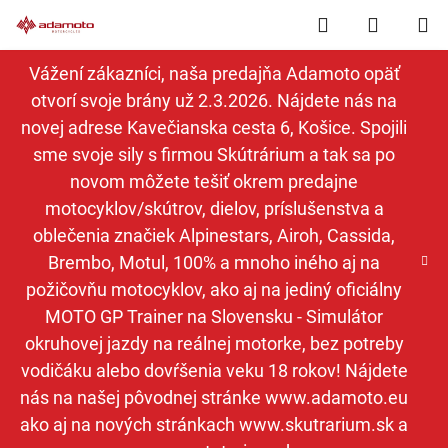
Prejsť
Hľadať
NÁKUP
na
obsah
KOŠÍK
Vážení zákazníci, naša predajňa Adamoto opäť
otvorí svoje brány už 2.3.2026. Nájdete nás na
novej adrese Kavečianska cesta 6, Košice. Spojili
sme svoje sily s firmou Skútrárium a tak sa po
novom môžete tešiť okrem predajne
motocyklov/skútrov, dielov, príslušenstva a
oblečenia značiek Alpinestars, Airoh, Cassida,
Brembo, Motul, 100% a mnoho iného aj na
požičovňu motocyklov, ako aj na jediný oficiálny
MOTO GP Trainer na Slovensku - Simulátor
okruhovej jazdy na reálnej motorke, bez potreby
vodičáku alebo dovŕšenia veku 18 rokov! Nájdete
nás na našej pôvodnej stránke www.adamoto.eu
ako aj na nových stránkach www.skutrarium.sk a