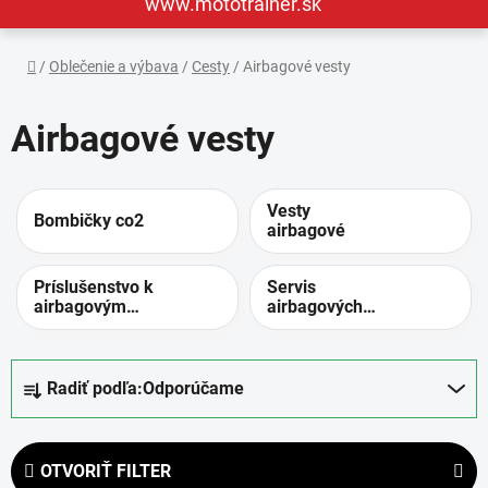
www.mototrainer.sk
Domov
/
Oblečenie a výbava
/
Cesty
/
Airbagové vesty
Airbagové vesty
Vesty
Bombičky co2
airbagové
Príslušenstvo k
Servis
airbagovým
airbagových
vestám
viesť
R
Radiť podľa:
Odporúčame
a
d
e
OTVORIŤ FILTER
n