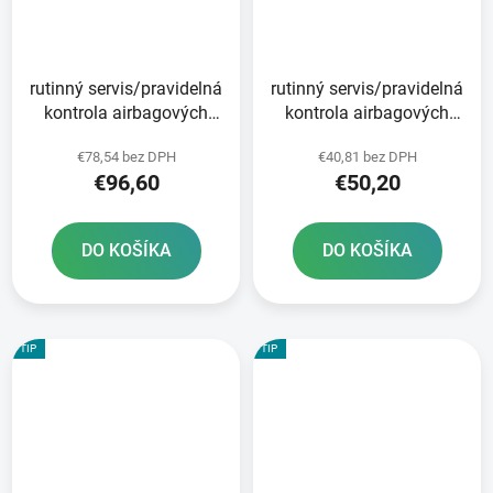
rutinný servis/pravidelná
rutinný servis/pravidelná
kontrola airbagových
kontrola airbagových
viest TECH-AIR®
viest TECH-
€78,54 bez DPH
€40,81 bez DPH
RACE/STREET
AIR®5/10/3/OFF-
€96,60
€50,20
ROAD/7X
DO KOŠÍKA
DO KOŠÍKA
TIP
TIP