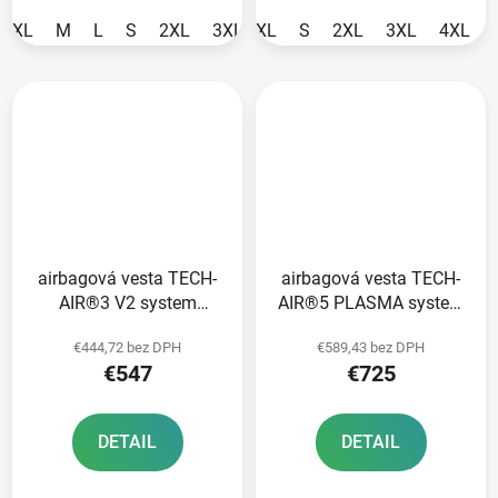
XL
M
L
S
2XL
3XL
XL
4XL
S
XS
2XL
3XL
4XL
airbagová vesta TECH-
airbagová vesta TECH-
AIR®3 V2 system
AIR®5 PLASMA system
ALPINESTARS žlutá
ALPINESTARS černá
€444,72 bez DPH
€589,43 bez DPH
fluo/černá 2025
2025
€547
€725
DETAIL
DETAIL