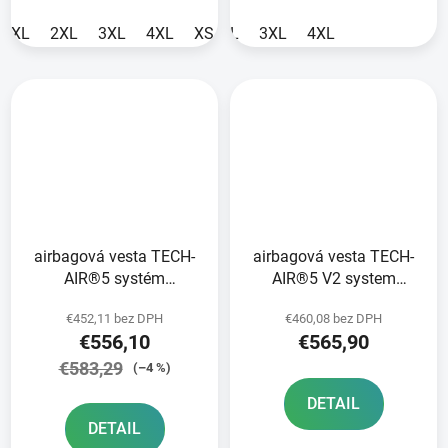
XL
2XL
3XL
4XL
XS
L
3XL
4XL
airbagová vesta TECH-
airbagová vesta TECH-
AIR®5 systém
AIR®5 V2 system
ALPINESTARS sivá/
ALPINESTARS šedá/
€452,11 bez DPH
€460,08 bez DPH
čierna 2025
černá 2026
€556,10
€565,90
€583,29
(–4 %)
DETAIL
DETAIL