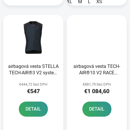
XL
M
L
XS
airbagová vesta STELLA
airbagová vesta TECH-
TECH-AIR®3 V2 system
AIR®10 V2 RACE
ALPINESTARS dámská
system ALPINESTARS
€444,72 bez DPH
€881,79 bez DPH
černá 2025
černá/červená/šedá
€547
€1 084,60
2026
DETAIL
DETAIL