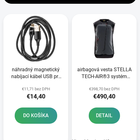
i
V
e
ý
p
p
r
i
o
s
d
p
u
r
k
náhradný magnetický
airbagová vesta STELLA
o
t
nabíjací kábel USB pre
TECH-AIR®3 systém
d
o
airbagové systémy
ALPINESTARS dámska
u
v
€11,71 bez DPH
€398,70 bez DPH
TECH-
čierna/tmavosivá 2024
k
€14,40
€490,40
AIR®5/STREET/RACE
t
ALPINESTARS
o
DO KOŠÍKA
DETAIL
v