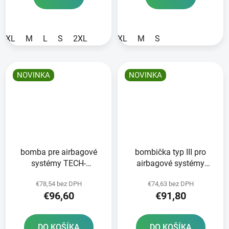
XL
M
L
S
2XL
XL
M
S
NOVINKA
NOVINKA
bomba pre airbagové
bombička typ III pro
systémy TECH-
airbagové systémy
AIR®OFF-ROAD/7X
TECH-AIR®3 V2
€78,54 bez DPH
€74,63 bez DPH
ALPINESTARS 1ks
ALPINESTARS 1 ks
€96,60
€91,80
DO KOŠÍKA
DO KOŠÍKA