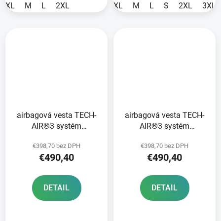
XL
M
L
2XL
XL
M
L
S
2XL
3XL
airbagová vesta TECH-
airbagová vesta TECH-
AIR®3 systém
AIR®3 systém
ALPINESTARS
ALPINESTARS žltá fluo/
€398,70 bez DPH
€398,70 bez DPH
čierna/tmavosivá 2024
čierna 2024
€490,40
€490,40
DETAIL
DETAIL