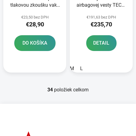
tlakovou zkoušku vaků
airbagovej vesty TECH-
airbagových systémů
AIR®10 ALPINESTARS
€23,50 bez DPH
€191,63 bez DPH
TECH-
čierna/červená/sivá
€28,90
€235,70
AIR®7X/OFFROAD
štandardné prevedenie s
ALPINESTARS
krátkou nohavicou
DO KOŠÍKA
DETAIL
M
L
34
položiek celkom
O
v
l
Z
á
á
d
p
a
ä
c