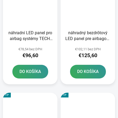
náhradní LED panel pro
náhradný bezdrôtový
airbag systémy TECH-
LED panel pre airbagové
AIR®7X ALPINESTARS
systémy TECH-AIR®10
€78,54 bez DPH
€102,11 bez DPH
délka kabelu 100 cm
ALPINESTARS
€96,60
€125,60
DO KOŠÍKA
DO KOŠÍKA
TIP
TIP