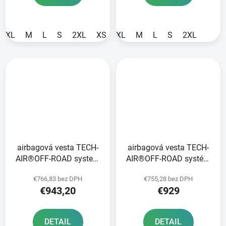
XL
M
L
S
2XL
XS
XL
M
L
S
2XL
airbagová vesta TECH-
airbagová vesta TECH-
AIR®OFF-ROAD system
AIR®OFF-ROAD systém
ALPINESTARS černá/
ALPINESTARS čierna/
€766,83 bez DPH
€755,28 bez DPH
červená 2026
červená 2025
€943,20
€929
DETAIL
DETAIL