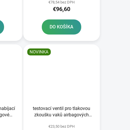
€78,54 bez DPH
TARS
cm
€96,60
DO KOŠÍKA
NOVINKA
abíjací
testovací ventil pro tlakovou
agové
zkoušku vaků airbagových
systémů TECH-
€23,50 bez DPH
ACE
AIR®7X/OFFROAD