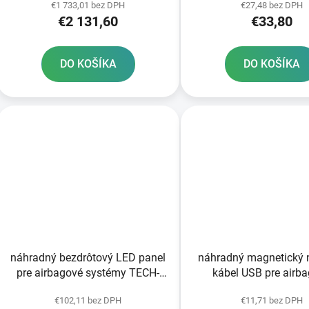
€1 733,01 bez DPH
€27,48 bez DPH
20ks
ROAD/7X ALPINES
€2 131,60
€33,80
DO KOŠÍKA
DO KOŠÍKA
náhradný bezdrôtový LED panel
náhradný magnetický n
pre airbagové systémy TECH-
kábel USB pre airb
AIR®10 ALPINESTARS
systémy TECH-
€102,11 bez DPH
€11,71 bez DPH
AIR®5/STREET/R