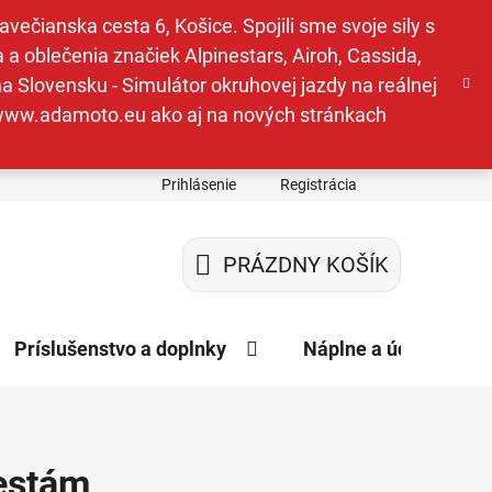
ečianska cesta 6, Košice. Spojili sme svoje sily s
a oblečenia značiek Alpinestars, Airoh, Cassida,
a Slovensku - Simulátor okruhovej jazdy na reálnej
e www.adamoto.eu ako aj na nových stránkach
Prihlásenie
Registrácia
PRÁZDNY KOŠÍK
NÁKUPNÝ
KOŠÍK
Príslušenstvo a doplnky
Náplne a údržba
vestám