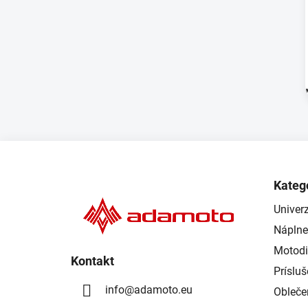
Z
á
Kateg
p
Univerz
ä
Náplne
t
i
Motodi
Kontakt
e
Príslu
info
@
adamoto.eu
Obleče