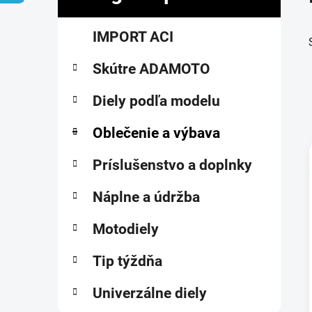
č
K
Preskočiť
n
IMPORT ACI
a
kategórie
ý
t
p
Skútre ADAMOTO
e
a
g
ó
Diely podľa modelu
n
r
e
i
Oblečenie a výbava
l
e
Príslušenstvo a doplnky
i
Náplne a údržba
Motodiely
Tip týždňa
Univerzálne diely