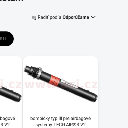
R
Radiť podľa:
Odporúčame
a
d
e
R
n
i
e
p
r
o
d
u
k
t
o
irbagové
bombičky typ III pre airbagové
v
®3 V2
systémy TECH-AIR®3 V2