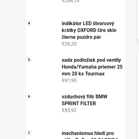
€264,10
indikátor LED štvorcový
krátky OXFORD číre sklo
čierne puzdro pár
€26,20
sada podložiek pod ventily
Honda/Yamaha priemer 25
mm 20 ks Tourmax
€91,90
vzduchový filtr BMW
SPRINT FILTER
€85,92
mechanismus hledí pro