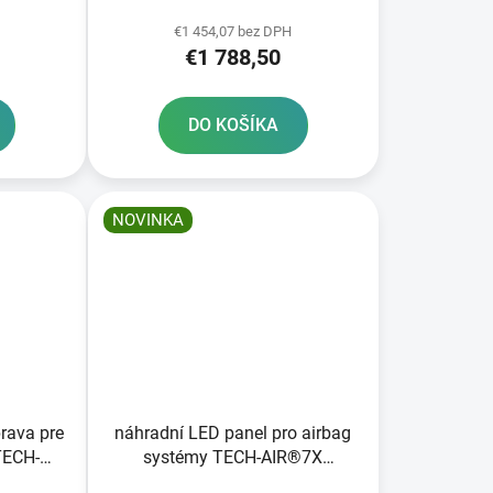
ks
ALPINESTARS balenie 20 ks
€1 454,07 bez DPH
€1 788,50
DO KOŠÍKA
NOVINKA
rava pre
náhradní LED panel pro airbag
TECH-
systémy TECH-AIR®7X
ACE/OFF-
ALPINESTARS délka kabelu 100