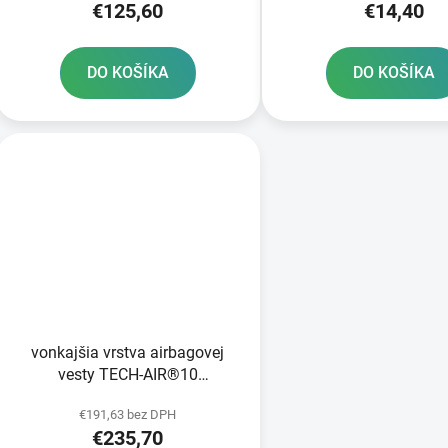
€125,60
€14,40
ALPINESTARS
DO KOŠÍKA
DO KOŠÍKA
vonkajšia vrstva airbagovej
vesty TECH-AIR®10
ALPINESTARS čierna/
€191,63 bez DPH
červená/sivá štandardné
€235,70
prevedenie s krátkou nohavicou