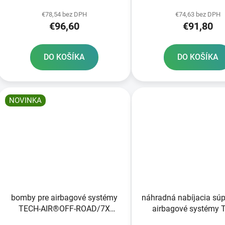
k
ALPINESTARS 1ks
ALPINESTARS 1 
t
€78,54 bez DPH
€74,63 bez DPH
€96,60
€91,80
o
v
DO KOŠÍKA
DO KOŠÍKA
NOVINKA
bomby pre airbagové systémy
náhradná nabíjacia súp
TECH-AIR®OFF-ROAD/7X
airbagové systémy 
ALPINESTARS komerčné balenie
AIR®5/10/3/STREET/R