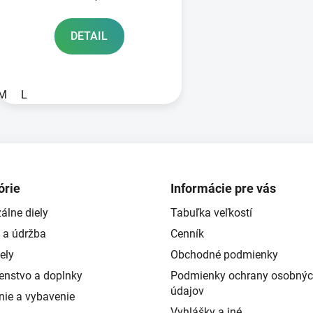
DETAIL
M
L
O
v
l
á
d
órie
Informácie pre vás
a
álne diely
Tabuľka veľkostí
c
i
 a údržba
Cenník
e
ely
Obchodné podmienky
p
šenstvo a doplnky
Podmienky ochrany osobný
r
údajov
v
nie a vybavenie
k
Vyhlášky a iné