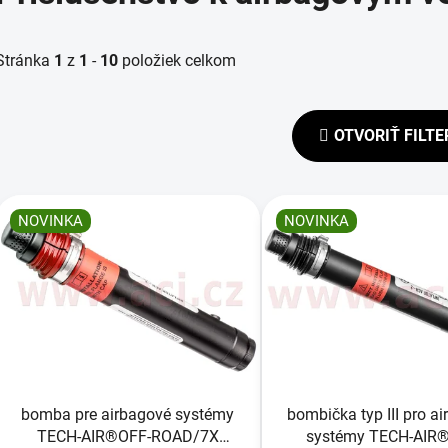
Stránka
1
z
1
-
10
položiek celkom
OTVORIŤ FILTE
V
ý
NOVINKA
NOVINKA
p
s
p
r
o
d
bomba pre airbagové systémy
bombička typ III pro a
u
TECH-AIR®OFF-ROAD/7X
systémy TECH-AIR