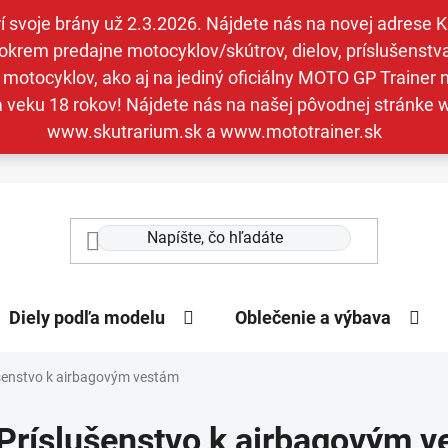
svoje brány už 2.3.2026. Nájdete nás na novej adrese Kav
krem predajne motocyklov/skútrov, dielov, príslušenstva 
otocyklov, ako aj na jediný oficiálny MOTO GP Trainer n
a veku 18 rokov! Nájdete nás na našej pôvodnej stránk
www.skutrarium.sk a www.mototrainer.sk
Diely podľa modelu
Oblečenie a výbava
šenstvo k airbagovým vestám
Príslušenstvo k airbagovým 