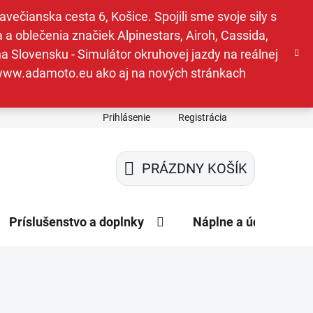
ečianska cesta 6, Košice. Spojili sme svoje sily s
a oblečenia značiek Alpinestars, Airoh, Cassida,
a Slovensku - Simulátor okruhovej jazdy na reálnej
e www.adamoto.eu ako aj na nových stránkach
Prihlásenie
Registrácia
PRÁZDNY KOŠÍK
NÁKUPNÝ
KOŠÍK
Príslušenstvo a doplnky
Náplne a údržba