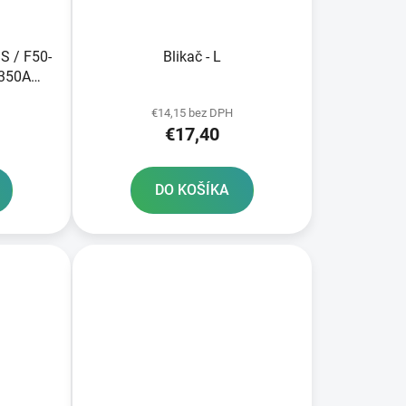
S / F50-
Blikač - L
 350A
gia GEL
€14,15 bez DPH
tivovaná
€17,40
DO KOŠÍKA