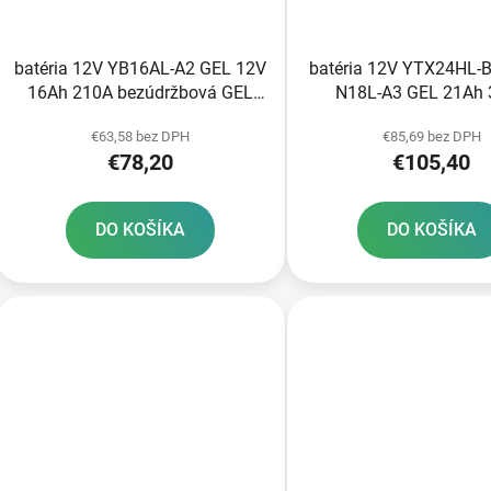
batéria 12V YB16AL-A2 GEL 12V
batéria 12V YTX24HL-B
16Ah 210A bezúdržbová GEL
N18L-A3 GEL 21Ah
technológia 205x70x162
bezúdržbová technoló
€63,58 bez DPH
€85,69 bez DPH
FULBAT aktivovaná vo výrobe
205x87x162 FULBAT ak
€78,20
€105,40
z výroby
DO KOŠÍKA
DO KOŠÍKA