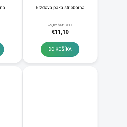
rna
Brzdová páka strieborná
€9,02 bez DPH
€11,10
DO KOŠÍKA