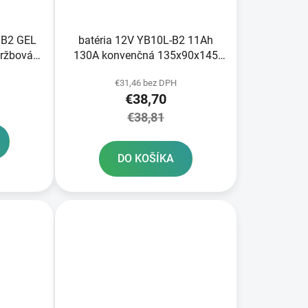
k
t
o
/B2 GEL
batéria 12V YB10L-B2 11Ah
v
ržbová
130A konvenčná 135x90x145
x90x145
FULBAT vrátane balenia
€31,46 bez DPH
 výrobe
elektrolytu
€38,70
€38,81
DO KOŠÍKA