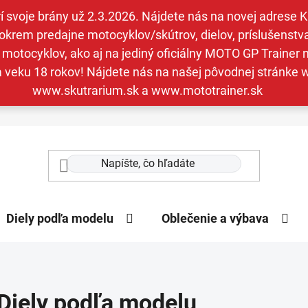
svoje brány už 2.3.2026. Nájdete nás na novej adrese Kav
krem predajne motocyklov/skútrov, dielov, príslušenstva 
otocyklov, ako aj na jediný oficiálny MOTO GP Trainer n
a veku 18 rokov! Nájdete nás na našej pôvodnej stránk
www.skutrarium.sk a www.mototrainer.sk
Diely podľa modelu
Oblečenie a výbava
Diely podľa modelu