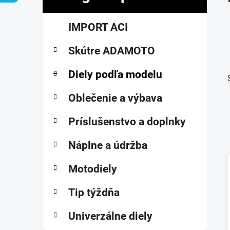
č
K
Preskočiť
n
IMPORT ACI
a
kategórie
ý
t
p
Skútre ADAMOTO
e
a
g
ó
Diely podľa modelu
n
r
e
i
Oblečenie a výbava
l
e
Príslušenstvo a doplnky
Náplne a údržba
Motodiely
i
Tip týždňa
Univerzálne diely