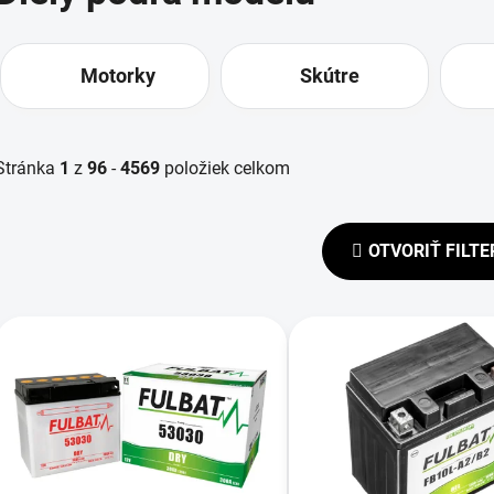
Motorky
Skútre
Stránka
1
z
96
-
4569
položiek celkom
OTVORIŤ FILTE
V
ý
p
s
p
r