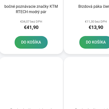
bočné poznávacie značky KTM
Brzdová páka čie
RTECH modrý pár
€34,07 bez DPH
€11,30 bez DPH
€41,90
€13,90
DO KOŠÍKA
DO KOŠÍKA