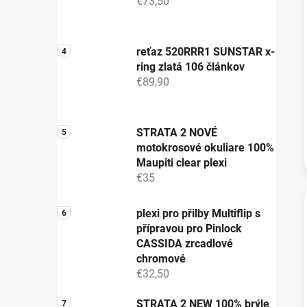
€73,50
reťaz 520RRR1 SUNSTAR x-
ring zlatá 106 článkov
€89,90
STRATA 2 NOVÉ
motokrosové okuliare 100%
Maupiti clear plexi
€35
plexi pro přilby Multiflip s
přípravou pro Pinlock
CASSIDA zrcadlové
chromové
€32,50
STRATA 2 NEW 100% brýle