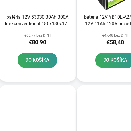
o
d
batéria 12V 53030 30Ah 300A
batéria 12V YB10L-A2
u
true conventional 186x130x171
12V 11Ah 120A bezúd
k
FULBAT vrátane elektrolytu
GEL technológia 133
t
€65,77 bez DPH
€47,48 bez DPH
FULBAT aktivovaná vo
€80,90
€58,40
o
v
DO KOŠÍKA
DO KOŠÍKA