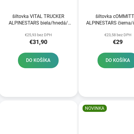
šiltovka VITAL TRUCKER
šiltovka cOMMIT
ALPINESTARS biela/hnedá/
ALPINESTARS čierna/
červená/oranžová
€25,93 bez DPH
€23,58 bez DPH
€31,90
€29
DO KOŠÍKA
DO KOŠÍKA
NOVINKA