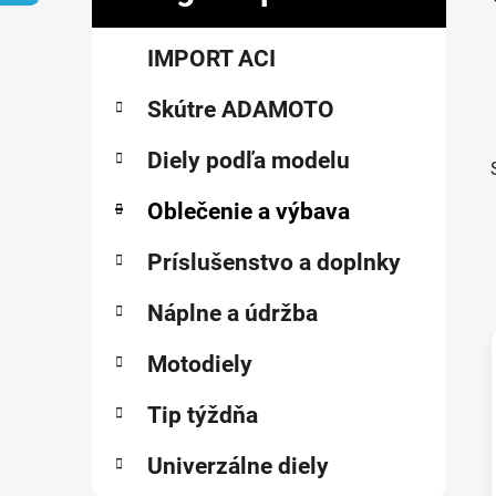
č
K
Preskočiť
n
IMPORT ACI
a
kategórie
ý
t
p
Skútre ADAMOTO
e
a
g
ó
Diely podľa modelu
n
r
e
i
Oblečenie a výbava
l
e
Príslušenstvo a doplnky
Náplne a údržba
Motodiely
i
Tip týždňa
Univerzálne diely