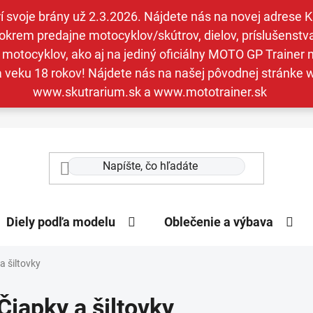
svoje brány už 2.3.2026. Nájdete nás na novej adrese Kav
krem predajne motocyklov/skútrov, dielov, príslušenstva 
otocyklov, ako aj na jediný oficiálny MOTO GP Trainer n
a veku 18 rokov! Nájdete nás na našej pôvodnej stránk
www.skutrarium.sk a www.mototrainer.sk
Diely podľa modelu
Oblečenie a výbava
a šiltovky
Čiapky a šiltovky