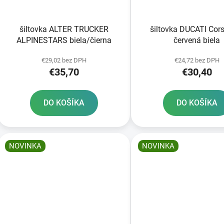
o
d
šiltovka ALTER TRUCKER
šiltovka DUCATI Cors
u
ALPINESTARS biela/čierna
červená biela
k
t
€29,02 bez DPH
€24,72 bez DPH
€35,70
€30,40
o
v
DO KOŠÍKA
DO KOŠÍKA
NOVINKA
NOVINKA