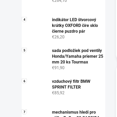
€264,10
indikátor LED štvorcový
krátky OXFORD číre sklo
čierne puzdro pár
€26,20
sada podložiek pod ventily
Honda/Yamaha priemer 25
mm 20 ks Tourmax
€91,90
vzduchový filtr BMW
SPRINT FILTER
€85,92
mechanismus hledí pro