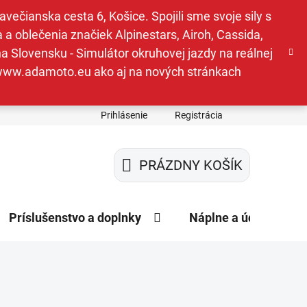
ečianska cesta 6, Košice. Spojili sme svoje sily s
a oblečenia značiek Alpinestars, Airoh, Cassida,
a Slovensku - Simulátor okruhovej jazdy na reálnej
e www.adamoto.eu ako aj na nových stránkach
Prihlásenie
Registrácia
PRÁZDNY KOŠÍK
NÁKUPNÝ
KOŠÍK
Príslušenstvo a doplnky
Náplne a údržba