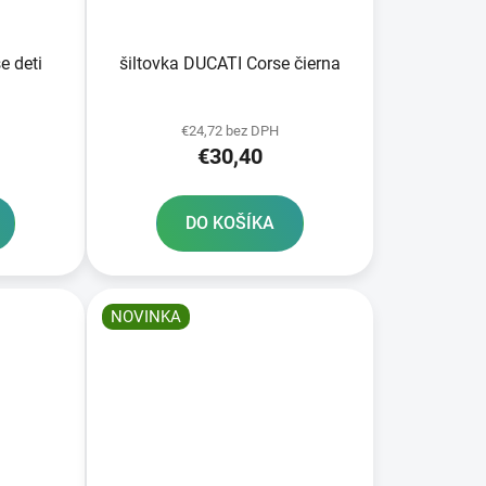
k
t
o
e deti
šiltovka DUCATI Corse čierna
v
€24,72 bez DPH
€30,40
DO KOŠÍKA
NOVINKA