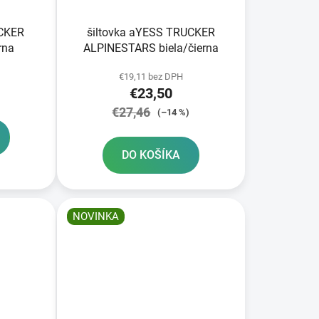
UCKER
šiltovka aYESS TRUCKER
rna
ALPINESTARS biela/čierna
€19,11 bez DPH
€23,50
€27,46
(–14 %)
DO KOŠÍKA
NOVINKA