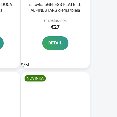
- DUCATI
šiltovka aGELESS FLATBILL
ná
ALPINESTARS čierna/biela
€21,95 bez DPH
€27
DETAIL
S/M
NOVINKA