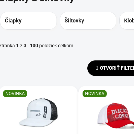
Čiapky
Šiltovky
Klo
Stránka
1
z
3
-
100
položiek celkom
OTVORIŤ FILTE
V
ý
NOVINKA
NOVINKA
p
s
p
r