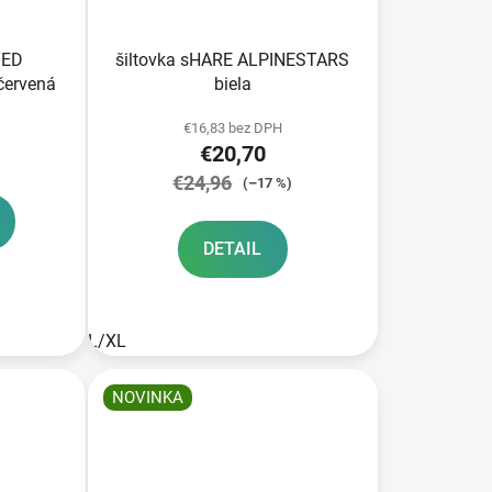
TED
šiltovka sHARE ALPINESTARS
červená
biela
€16,83 bez DPH
€20,70
€24,96
(–17 %)
DETAIL
L/XL
NOVINKA