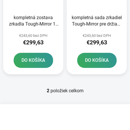
p
u
r
k
kompletná zostava
kompletná sada zrkadiel
o
t
zrkadla Tough-Mirror 1x
Tough-Mirror pre držiaky
d
o
ľavý závit M10x1 25
RAM M10x1 25 a M10x1
u
v
€243,60 bez DPH
€243,60 bez DPH
RAM Mounts
5
k
€299,63
€299,63
t
o
DO KOŠÍKA
DO KOŠÍKA
v
2
položiek celkom
O
v
l
Z
á
á
d
p
a