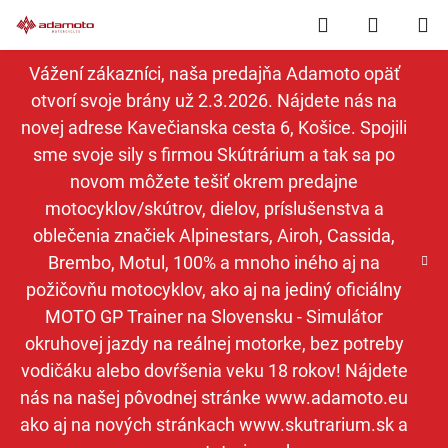
Prejsť
Hľadať
NÁKUP
na
obsah
KOŠÍK
Vážení zákazníci, naša predajňa Adamoto opäť
otvorí svoje brány už 2.3.2026. Nájdete nás na
novej adrese Kavečianska cesta 6, Košice. Spojili
sme svoje sily s firmou Skútrárium a tak sa po
novom môžete tešiť okrem predajne
motocyklov/skútrov, dielov, príslušenstva a
oblečenia značiek Alpinestars, Airoh, Cassida,
Brembo, Motul, 100% a mnoho iného aj na
požičovňu motocyklov, ako aj na jediný oficiálny
MOTO GP Trainer na Slovensku - Simulátor
okruhovej jazdy na reálnej motorke, bez potreby
vodičáku alebo dovŕšenia veku 18 rokov! Nájdete
nás na našej pôvodnej stránke www.adamoto.eu
ako aj na nových stránkach www.skutrarium.sk a