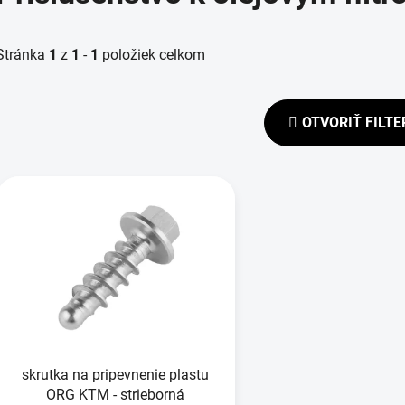
Stránka
1
z
1
-
1
položiek celkom
OTVORIŤ FILTE
V
ý
p
s
p
r
o
d
skrutka na pripevnenie plastu
u
ORG KTM - strieborná