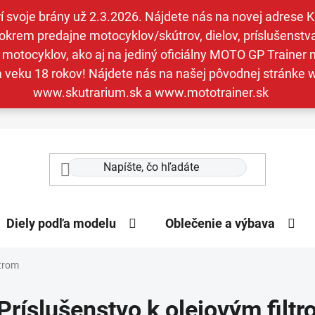
svoje brány už 2.3.2026. Nájdete nás na novej adrese Kav
krem predajne motocyklov/skútrov, dielov, príslušenstva 
otocyklov, ako aj na jediný oficiálny MOTO GP Trainer n
a veku 18 rokov! Nájdete nás na našej pôvodnej stránk
www.skutrarium.sk a www.mototrainer.sk
Diely podľa modelu
Oblečenie a výbava
ltrom
Príslušenstvo k olejovým filt