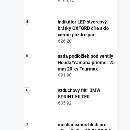
€264,10
indikátor LED štvorcový
krátky OXFORD číre sklo
čierne puzdro pár
€26,20
sada podložiek pod ventily
Honda/Yamaha priemer 25
mm 20 ks Tourmax
€91,90
vzduchový filtr BMW
SPRINT FILTER
€85,92
mechanismus hledí pro