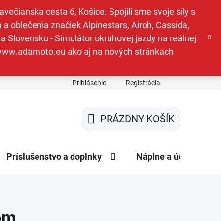
ečianska cesta 6, Košice. Spojili sme svoje sily s
a oblečenia značiek Alpinestars, Airoh, Cassida,
a Slovensku - Simulátor okruhovej jazdy na reálnej
e www.adamoto.eu ako aj na nových stránkach
Prihlásenie
Registrácia
PRÁZDNY KOŠÍK
NÁKUPNÝ
KOŠÍK
Príslušenstvo a doplnky
Náplne a údržba
rom