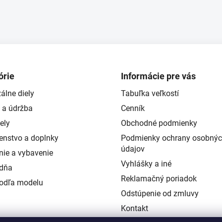
órie
Informácie pre vás
álne diely
Tabuľka veľkostí
 a údržba
Cenník
ely
Obchodné podmienky
šenstvo a doplnky
Podmienky ochrany osobný
údajov
nie a vybavenie
Vyhlášky a iné
ždňa
Reklamačný poriadok
podľa modelu
Odstúpenie od zmluvy
Kontakt