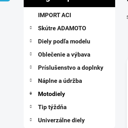
č
K
Preskočiť
n
IMPORT ACI
a
kategórie
ý
t
p
Skútre ADAMOTO
e
a
g
ó
Diely podľa modelu
n
r
e
i
Oblečenie a výbava
l
e
Príslušenstvo a doplnky
i
Náplne a údržba
Motodiely
Tip týždňa
Univerzálne diely