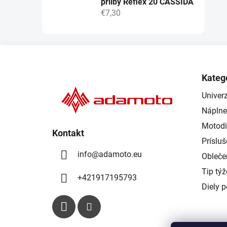
přilby Reflex 20 CASSIDA
€7,30
Z
á
Kateg
p
Univerz
ä
Náplne
t
i
Motodi
Kontakt
e
Príslu
info
@
adamoto.eu
Obleče
Tip tý
+421917195793
Diely 