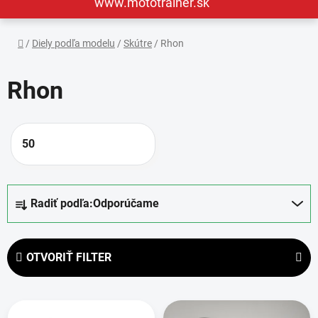
www.mototrainer.sk
Domov
/
Diely podľa modelu
/
Skútre
/
Rhon
Rhon
50
R
Radiť podľa:
Odporúčame
a
d
e
OTVORIŤ FILTER
n
i
V
e