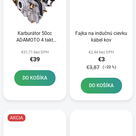
Karburátor 50cc
Fajka na indučnú cievku
ADAMOTO 4 takt
kábel kov
139QMB/QMA s
€31,71 bez DPH
€2,44 bez DPH
pumpičkou
€39
€3
€3,87
(–22 %)
DO KOŠÍKA
DO KOŠÍKA
AKCIA