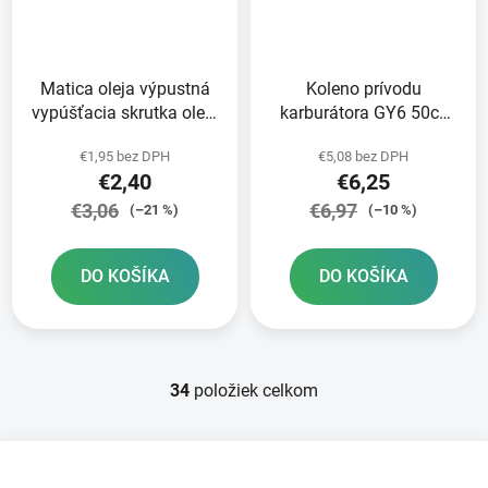
Matica oleja výpustná
Koleno prívodu
vypúšťacia skrutka oleja
karburátora GY6 50cc
GY6 50cc. 125cc
139QMB/QMA
€1,95 bez DPH
€5,08 bez DPH
€2,40
€6,25
€3,06
€6,97
(–21 %)
(–10 %)
DO KOŠÍKA
DO KOŠÍKA
34
položiek celkom
O
v
l
Z
á
á