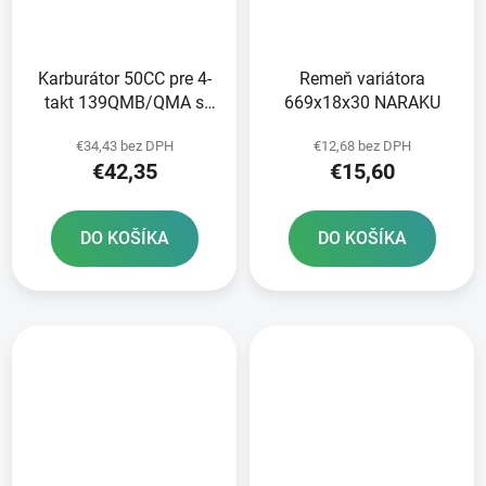
Karburátor 50CC pre 4-
Remeň variátora
takt 139QMB/QMA s
669x18x30 NARAKU
pumpičkou
€34,43 bez DPH
€12,68 bez DPH
€42,35
€15,60
DO KOŠÍKA
DO KOŠÍKA