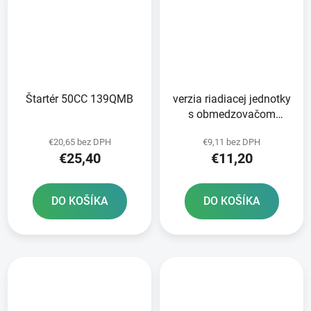
Štartér 50CC 139QMB
verzia riadiacej jednotky
s obmedzovačom
rýchlosti pre
€20,65 bez DPH
€9,11 bez DPH
obmedzenie rýchlosti na
€25,40
€11,20
45 km/h
DO KOŠÍKA
DO KOŠÍKA