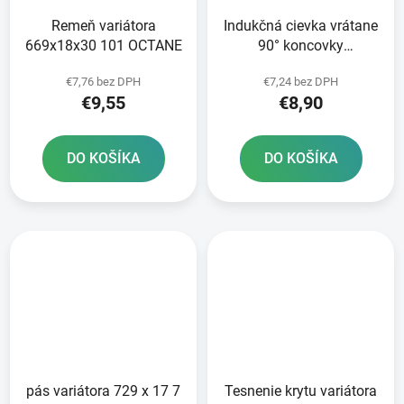
Remeň variátora
Indukčná cievka vrátane
669x18x30 101 OCTANE
90° koncovky
zapaľovacieho kábla
€7,76 bez DPH
€7,24 bez DPH
€9,55
€8,90
DO KOŠÍKA
DO KOŠÍKA
pás variátora 729 x 17 7
Tesnenie krytu variátora