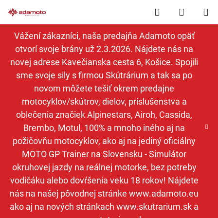
Prejsť
Hľadať
NÁKUP
na
obsah
KOŠÍK
Vážení zákazníci, naša predajňa Adamoto opäť
otvorí svoje brány už 2.3.2026. Nájdete nás na
novej adrese Kavečianska cesta 6, Košice. Spojili
sme svoje sily s firmou Skútrárium a tak sa po
novom môžete tešiť okrem predajne
motocyklov/skútrov, dielov, príslušenstva a
oblečenia značiek Alpinestars, Airoh, Cassida,
Brembo, Motul, 100% a mnoho iného aj na
požičovňu motocyklov, ako aj na jediný oficiálny
MOTO GP Trainer na Slovensku - Simulátor
okruhovej jazdy na reálnej motorke, bez potreby
vodičáku alebo dovŕšenia veku 18 rokov! Nájdete
nás na našej pôvodnej stránke www.adamoto.eu
ako aj na nových stránkach www.skutrarium.sk a