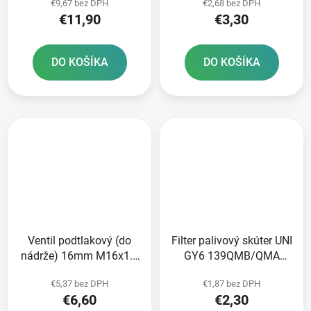
€9,67 bez DPH
€2,68 bez DPH
€11,90
€3,30
DO KOŠÍKA
DO KOŠÍKA
Ventil podtlakový (do
Filter palivový skúter UNI
nádrže) 16mm M16x1.5
GY6 139QMB/QMA
skúter 50-150cc
125/150cc GY6
€5,37 bez DPH
€1,87 bez DPH
152/157QMI
€6,60
€2,30