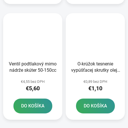
Ventil podtlakový mimo
O-krúžok tesnenie
nádrže skúter 50-150cc
vypúšťacej skrutky oleja
36x3mm
€4,55 bez DPH
€0,89 bez DPH
€5,60
€1,10
DO KOŠÍKA
DO KOŠÍKA