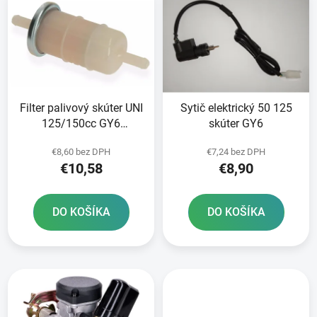
ý
p
p
r
i
o
s
d
p
u
r
k
Filter palivový skúter UNI
Sytič elektrický 50 125
o
t
125/150cc GY6
skúter GY6
d
o
152/157QMI adamoto
u
v
€8,60 bez DPH
€7,24 bez DPH
R8
k
€10,58
€8,90
t
o
DO KOŠÍKA
DO KOŠÍKA
v