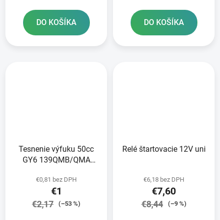
DO KOŠÍKA
DO KOŠÍKA
Tesnenie výfuku 50cc
Relé štartovacie 12V uni
GY6 139QMB/QMA
125/150cc GY6
€0,81 bez DPH
€6,18 bez DPH
152/157QMI
€1
€7,60
€2,17
€8,44
(–53 %)
(–9 %)