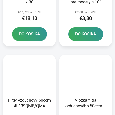
x 30
pre modely s 10"
diskami 669
€14,72 bez DPH
€2,68 bez DPH
139QMB/QMA
€18,10
€3,30
DO KOŠÍKA
DO KOŠÍKA
Filter vzduchový 50ccm
Vložka filtra
4t 139QMB/QMA
vzduchového 50ccm 4t
139QMB/QMA