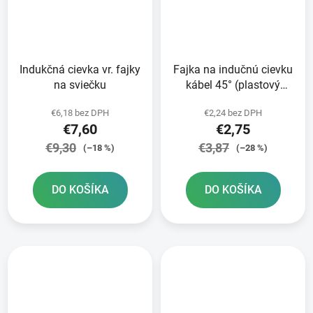
Indukčná cievka vr. fajky
Fajka na indučnú cievku
na sviečku
kábel 45° (plastový
plášť)
€6,18 bez DPH
€2,24 bez DPH
€7,60
€2,75
€9,30
€3,87
(–18 %)
(–28 %)
DO KOŠÍKA
DO KOŠÍKA