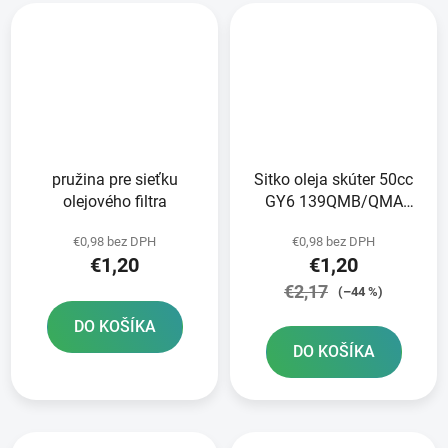
pružina pre sieťku
Sitko oleja skúter 50cc
olejového filtra
GY6 139QMB/QMA
125/150cc GY6
€0,98 bez DPH
€0,98 bez DPH
152/157QMI
€1,20
€1,20
€2,17
(–44 %)
DO KOŠÍKA
DO KOŠÍKA