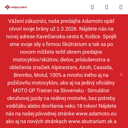
Prejsť
Hľadať
NÁKUP
na
obsah
KOŠÍK
Vážení zákazníci, naša predajňa Adamoto opäť
otvorí svoje brány už 2.3.2026. Nájdete nás na
novej adrese Kavečianska cesta 6, Košice. Spojili
sme svoje sily s firmou Skútrárium a tak sa po
novom môžete tešiť okrem predajne
motocyklov/skútrov, dielov, príslušenstva a
oblečenia značiek Alpinestars, Airoh, Cassida,
Brembo, Motul, 100% a mnoho iného aj na
požičovňu motocyklov, ako aj na jediný oficiálny
MOTO GP Trainer na Slovensku - Simulátor
okruhovej jazdy na reálnej motorke, bez potreby
vodičáku alebo dovŕšenia veku 18 rokov! Nájdete
nás na našej pôvodnej stránke www.adamoto.eu
ako aj na nových stránkach www.skutrarium.sk a