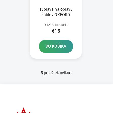
súprava na opravu
káblov OXFORD
€12,20 bez DPH
€15
DO KOŠÍKA
3
položiek celkom
O
v
l
Z
á
á
d
p
a
ä
c