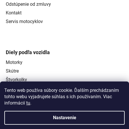
Odstúpenie od zmluvy
Kontakt
Servis motocyklov
Diely podľa vozidla
Motorky
Skútre
Štvorkolky
Tento web používa súbory cookie. Ďalším prechádzaním
tohto webu vyjadrujete súhlas s ich používaním. Viac
informácií
tu
.
Nastavenie