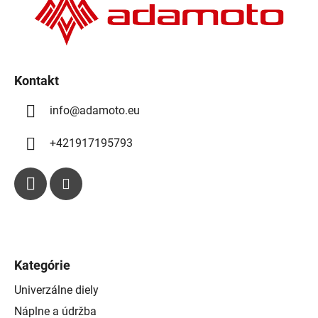
t
i
e
i
p
e
r
v
k
Kontakt
y
info
@
adamoto.eu
v
ý
p
+421917195793
i
s
u
Kategórie
Univerzálne diely
Náplne a údržba