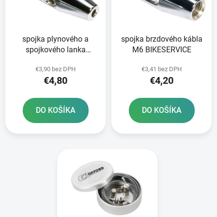
s
d
p
u
r
k
spojka plynového a
spojka brzdového kábla
o
t
spojkového lanka
M6 BIKESERVICE
d
o
BIKESERVICE
u
v
€3,90 bez DPH
€3,41 bez DPH
k
€4,80
€4,20
t
o
DO KOŠÍKA
DO KOŠÍKA
v