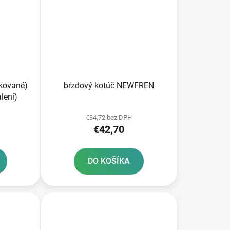
žkované)
brzdový kotúč NEWFREN
lení)
€34,72 bez DPH
€42,70
DO KOŠÍKA