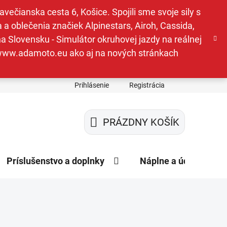
ečianska cesta 6, Košice. Spojili sme svoje sily s
a oblečenia značiek Alpinestars, Airoh, Cassida,
a Slovensku - Simulátor okruhovej jazdy na reálnej
e www.adamoto.eu ako aj na nových stránkach
Prihlásenie
Registrácia
PRÁZDNY KOŠÍK
NÁKUPNÝ
KOŠÍK
Príslušenstvo a doplnky
Náplne a údržba