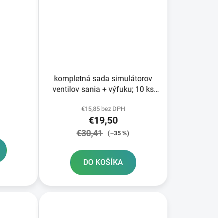
kompletná sada simulátorov
ventilov sania + výfuku; 10 ks
ATHENA
€15,85 bez DPH
€19,50
€30,41
(–35 %)
DO KOŠÍKA