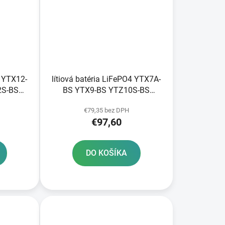
4 YTX12-
lítiová batéria LiFePO4 YTX7A-
2S-BS
BS YTX9-BS YTZ10S-BS
2V 8Ah
FULBAT 12V 3Ah 180A
€79,35 bez DPH
0 kg
hmotnosť 0 65 kg 150x87x93
€97,60
DO KOŠÍKA