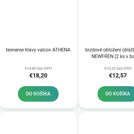
tesnenie hlavy valcov ATHENA
brzdové obložení (drá
NEWFREN (2 ks v ba
€14,80 bez DPH
€10,22 bez DPH
€18,20
€12,57
DO KOŠÍKA
DO KOŠÍKA