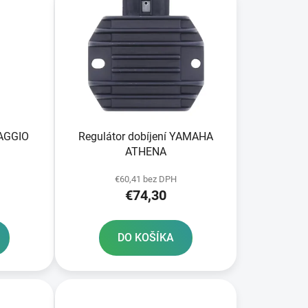
p
r
o
d
u
k
t
o
IAGGIO
Regulátor dobíjení YAMAHA
v
ATHENA
€60,41 bez DPH
€74,30
DO KOŠÍKA