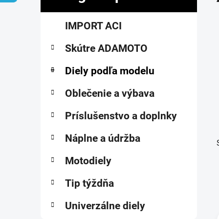
č
K
Preskočiť
n
IMPORT ACI
a
kategórie
ý
t
p
Skútre ADAMOTO
e
a
g
ó
Diely podľa modelu
n
r
e
i
Oblečenie a výbava
l
e
Príslušenstvo a doplnky
Náplne a údržba
Motodiely
Tip týždňa
Univerzálne diely