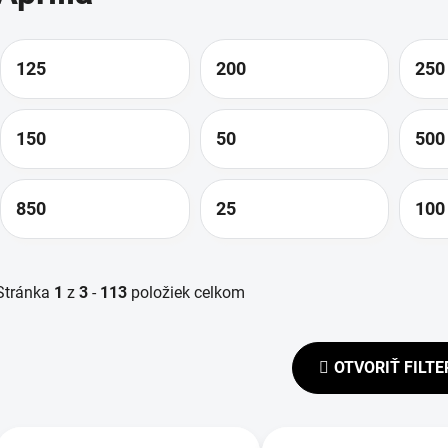
125
200
250
150
50
500
850
25
100
Stránka
1
z
3
-
113
položiek celkom
OTVORIŤ FILTE
V