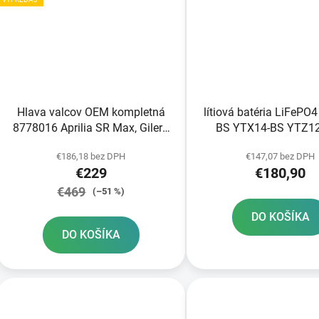
Hlava valcov OEM kompletná
lítiová batéria LiFePO
8778016 Aprilia SR Max, Gilera
BS YTX14-BS YTZ1
Nexus, Piaggio MP3, Vespa GTS
YTZ14S-BS FULBAT 1
€186,18 bez DPH
€147,07 bez DPH
480A hmotnosť 1 2
€229
€180,90
150x87x93
€469
(–51 %)
DO KOŠÍKA
DO KOŠÍKA