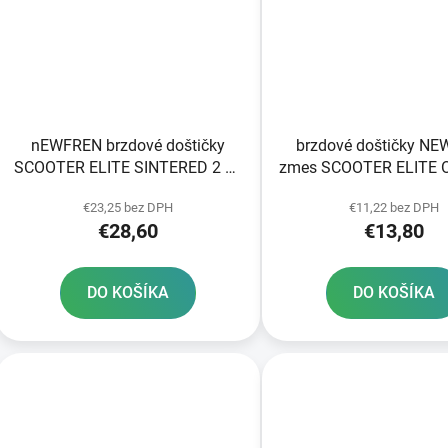
nEWFREN brzdové doštičky
brzdové doštičky N
SCOOTER ELITE SINTERED 2 ks
zmes SCOOTER ELITE 
v balení
2 ks v balení
€23,25 bez DPH
€11,22 bez DPH
€28,60
€13,80
DO KOŠÍKA
DO KOŠÍKA