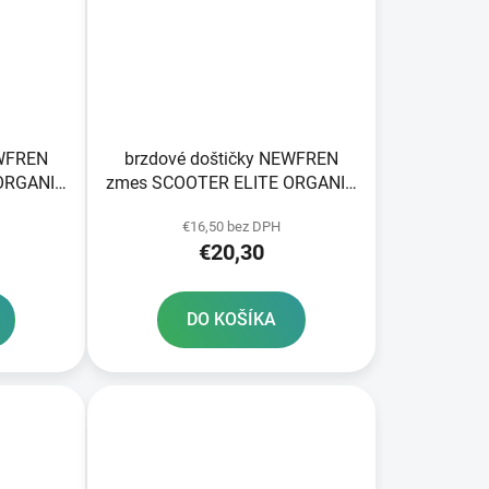
EWFREN
brzdové doštičky NEWFREN
ORGANIC
zmes SCOOTER ELITE ORGANIC
2 ks v balení
€16,50 bez DPH
€20,30
DO KOŠÍKA