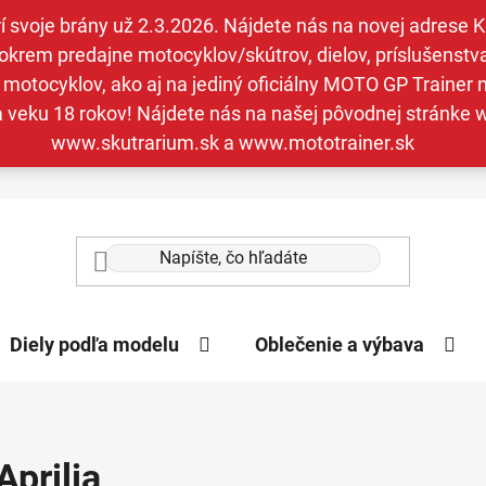
svoje brány už 2.3.2026. Nájdete nás na novej adrese Kav
krem predajne motocyklov/skútrov, dielov, príslušenstva 
otocyklov, ako aj na jediný oficiálny MOTO GP Trainer n
a veku 18 rokov! Nájdete nás na našej pôvodnej stránk
www.skutrarium.sk a www.mototrainer.sk
Diely podľa modelu
Oblečenie a výbava
Aprilia