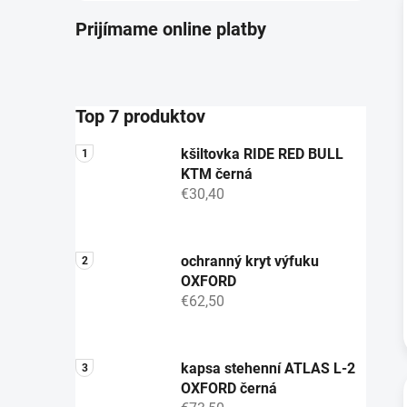
Prijímame online platby
i
Top 7 produktov
kšiltovka RIDE RED BULL
KTM černá
€30,40
ochranný kryt výfuku
OXFORD
€62,50
kapsa stehenní ATLAS L-2
OXFORD černá