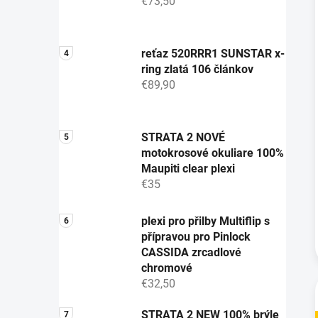
€73,50
reťaz 520RRR1 SUNSTAR x-
ring zlatá 106 článkov
€89,90
STRATA 2 NOVÉ
motokrosové okuliare 100%
Maupiti clear plexi
€35
plexi pro přilby Multiflip s
přípravou pro Pinlock
CASSIDA zrcadlové
chromové
€32,50
STRATA 2 NEW 100% brýle