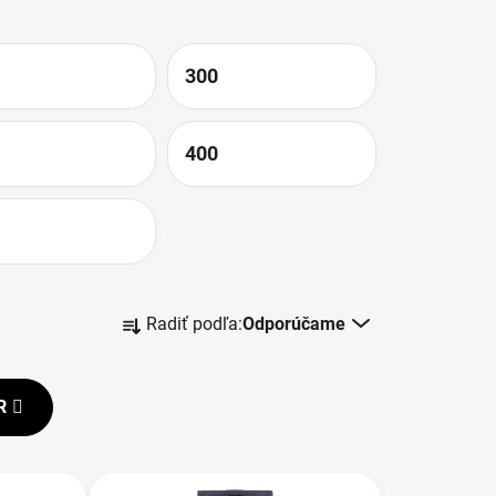
300
400
R
Radiť podľa:
Odporúčame
a
d
e
R
n
i
e