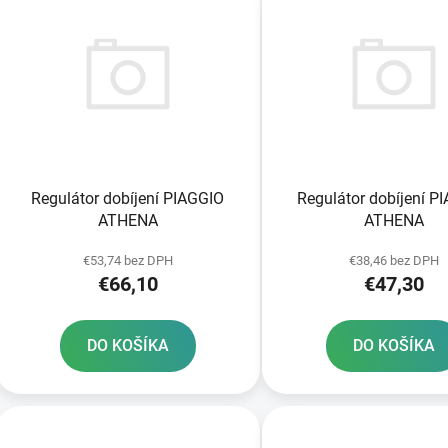
ý
p
s
p
r
o
d
Regulátor dobíjení PIAGGIO
Regulátor dobíjení P
u
ATHENA
ATHENA
k
t
€53,74 bez DPH
€38,46 bez DPH
€66,10
€47,30
o
v
DO KOŠÍKA
DO KOŠÍKA