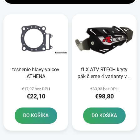
i
V
e
ý
p
p
r
i
o
s
d
p
u
r
k
tesnenie hlavy valcov
fLX ATV RTECH kryty
o
t
ATHENA
pák čierne 4 varianty v 1
d
o
vrátane montážnej sady
u
v
€17,97 bez DPH
€80,33 bez DPH
priemer kužeľa 14 a 18
k
€22,10
€98,80
mm
t
o
DO KOŠÍKA
DO KOŠÍKA
v