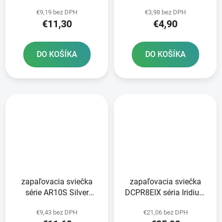
series - Česká republika
series - Česká republika
€9,19 bez DPH
€3,98 bez DPH
€11,30
€4,90
DO KOŠÍKA
DO KOŠÍKA
zapaľovacia sviečka
zapaľovacia sviečka
série AR10S Silver
DCPR8EIX séria Iridium
Racing BRISK - Česká
IX NGK
€9,43 bez DPH
€21,06 bez DPH
republika