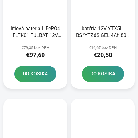
lítiová batéria LiFePO4
batéria 12V YTX5L-
FLTK01 FULBAT 12V
BS/YTZ6S GEL 4Ah 80A
2Ah 140A 86x48x90 pre
bezúdržbová GEL
€79,35 bez DPH
€16,67 bez DPH
motocykle KTM YTX5L-
technológia 113x70x105
€97,60
€20,50
BS/YTX4L-BS
A-TECH aktivovaná z
výroby
DO KOŠÍKA
DO KOŠÍKA