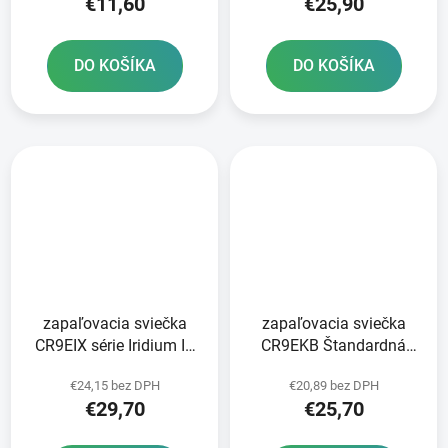
€11,60
€25,90
DO KOŠÍKA
DO KOŠÍKA
zapaľovacia sviečka
zapaľovacia sviečka
CR9EIX série Iridium IX
CR9EKB Štandardná
NGK
séria NGK
€24,15 bez DPH
€20,89 bez DPH
€29,70
€25,70