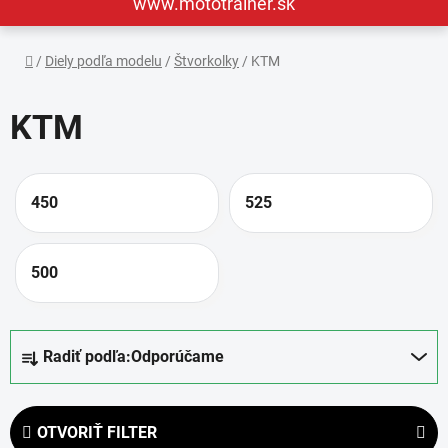
www.mototrainer.sk
Domov
/
Diely podľa modelu
/
Štvorkolky
/
KTM
KTM
450
525
500
R
Radiť podľa:
Odporúčame
a
d
e
OTVORIŤ FILTER
n