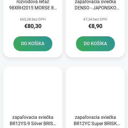
rozvodová reťaz
zapaľovacia sviečka
98XRH2015 MORSE 80
DENSO - JAPONSKO
pripojených článkov
XU24EPR-U NICKEL
€65,28 bez DPH
€7,24 bez DPH
STANDARD
€80,30
€8,90
DO KOŠÍKA
DO KOŠÍKA
zapaľovacia sviečka
zapaľovacia sviečka
BR12YS-9 Silver BRISK
BR12YC Super BRISK