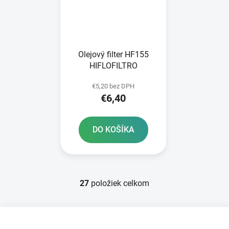
Olejový filter HF155
HIFLOFILTRO
€5,20 bez DPH
€6,40
DO KOŠÍKA
27
položiek celkom
O
v
l
Z
á
á