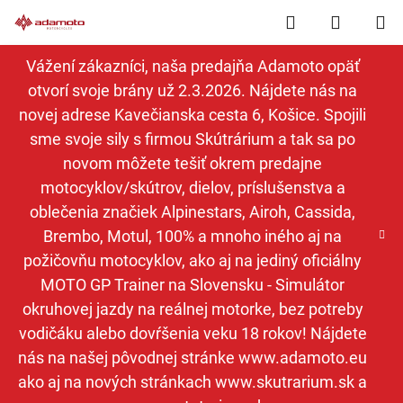
Prejsť
Hľadať
NÁKUP
na
obsah
KOŠÍK
Vážení zákazníci, naša predajňa Adamoto opäť
otvorí svoje brány už 2.3.2026. Nájdete nás na
novej adrese Kavečianska cesta 6, Košice. Spojili
sme svoje sily s firmou Skútrárium a tak sa po
novom môžete tešiť okrem predajne
motocyklov/skútrov, dielov, príslušenstva a
oblečenia značiek Alpinestars, Airoh, Cassida,
Brembo, Motul, 100% a mnoho iného aj na
požičovňu motocyklov, ako aj na jediný oficiálny
MOTO GP Trainer na Slovensku - Simulátor
okruhovej jazdy na reálnej motorke, bez potreby
vodičáku alebo dovŕšenia veku 18 rokov! Nájdete
nás na našej pôvodnej stránke www.adamoto.eu
ako aj na nových stránkach www.skutrarium.sk a