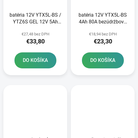
batéria 12V YTX5L-BS /
batéria 12V YTX5L-BS
YTZ6S GEL 12V 5Ah
4Ah 80A bezúdržbová
90A bezúdržbová GEL
MF AGM 113x70x105
€27,48 bez DPH
€18,94 bez DPH
technológia 113x70x105
FULBAT vrátane balenia
€33,80
€23,30
FULBAT aktivovaná vo
elektrolytu
výrobe
DO KOŠÍKA
DO KOŠÍKA