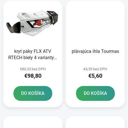
kryt páky FLX ATV
plávajúca ihla Tourmax
RTECH biely 4 varianty v
1 vrátane montážnej
€80,33 bez DPH
€4,55 bez DPH
sady priemer kužeľa 14
€98,80
€5,60
a 18 mm
DO KOŠÍKA
DO KOŠÍKA