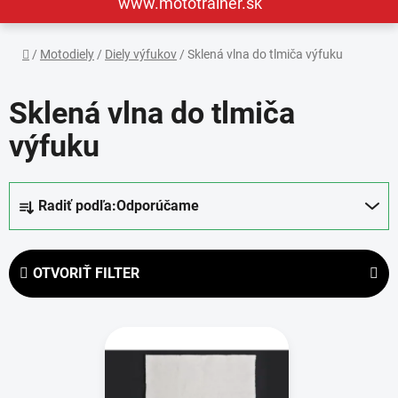
www.mototrainer.sk
Domov
/
Motodiely
/
Diely výfukov
/
Sklená vlna do tlmiča výfuku
Sklená vlna do tlmiča
výfuku
R
Radiť podľa:
Odporúčame
a
d
e
OTVORIŤ FILTER
n
i
V
e
ý
p
p
r
i