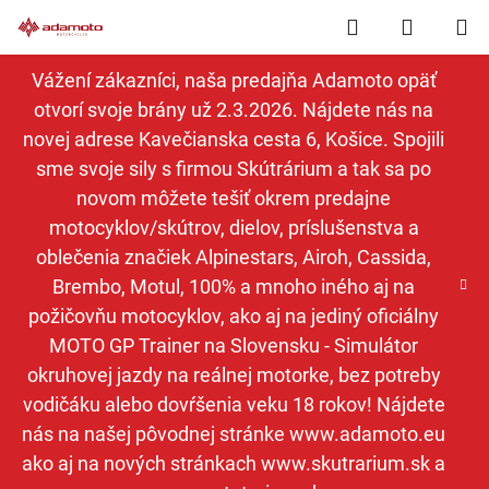
Prejsť
Hľadať
NÁKUP
na
obsah
KOŠÍK
Vážení zákazníci, naša predajňa Adamoto opäť
otvorí svoje brány už 2.3.2026. Nájdete nás na
novej adrese Kavečianska cesta 6, Košice. Spojili
sme svoje sily s firmou Skútrárium a tak sa po
novom môžete tešiť okrem predajne
motocyklov/skútrov, dielov, príslušenstva a
oblečenia značiek Alpinestars, Airoh, Cassida,
Brembo, Motul, 100% a mnoho iného aj na
požičovňu motocyklov, ako aj na jediný oficiálny
MOTO GP Trainer na Slovensku - Simulátor
okruhovej jazdy na reálnej motorke, bez potreby
vodičáku alebo dovŕšenia veku 18 rokov! Nájdete
nás na našej pôvodnej stránke www.adamoto.eu
ako aj na nových stránkach www.skutrarium.sk a