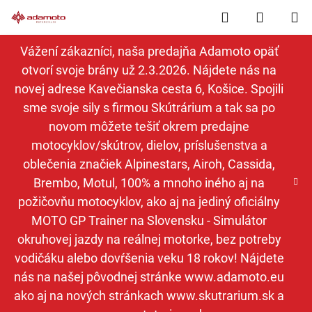
Prejsť
Hľadať
NÁKUP
na
obsah
KOŠÍK
Vážení zákazníci, naša predajňa Adamoto opäť
otvorí svoje brány už 2.3.2026. Nájdete nás na
novej adrese Kavečianska cesta 6, Košice. Spojili
sme svoje sily s firmou Skútrárium a tak sa po
novom môžete tešiť okrem predajne
motocyklov/skútrov, dielov, príslušenstva a
oblečenia značiek Alpinestars, Airoh, Cassida,
Brembo, Motul, 100% a mnoho iného aj na
požičovňu motocyklov, ako aj na jediný oficiálny
MOTO GP Trainer na Slovensku - Simulátor
okruhovej jazdy na reálnej motorke, bez potreby
vodičáku alebo dovŕšenia veku 18 rokov! Nájdete
nás na našej pôvodnej stránke www.adamoto.eu
ako aj na nových stránkach www.skutrarium.sk a