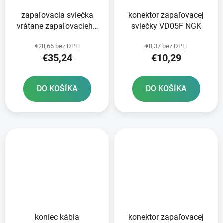
zapaľovacia sviečka
konektor zapaľovacej
vrátane zapaľovacieho
sviečky VD05F NGK
kábla CR2 série Racing
€28,65 bez DPH
€8,37 bez DPH
NGK
€35,24
€10,29
DO KOŠÍKA
DO KOŠÍKA
koniec kábla
konektor zapaľovacej