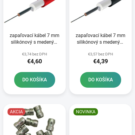
i
o
s
d
p
u
r
k
zapaľovací kábel 7 mm
zapaľovací kábel 7 mm
o
t
silikónový s medeným
silikónový s medeným
d
o
vodičom TESLA červený
vodičom TESLA čierny -
u
v
€3,74 bez DPH
€3,57 bez DPH
- CENA JE UVEDENÁ ZA
CENA JE UVEDENÁ ZA 1
k
€4,60
€4,39
1 M
M
t
o
DO KOŠÍKA
DO KOŠÍKA
v
AKCIA
NOVINKA