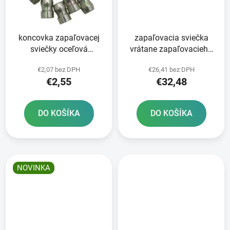
koncovka zapaľovacej
zapaľovacia sviečka
sviečky oceľová
vrátane zapaľovacieho
skrutkovacia zinok/nikel
kábla CR1 série Racing
€2,07 bez DPH
€26,41 bez DPH
10ks BRISK - Česká
NGK
€2,55
€32,48
republika
DO KOŠÍKA
DO KOŠÍKA
NOVINKA