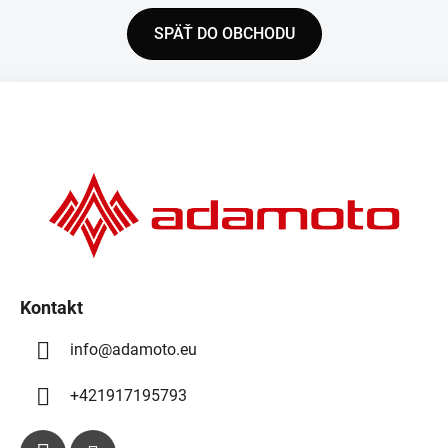
SPÄŤ DO OBCHODU
Z
á
p
ä
t
i
e
Kontakt
info
@
adamoto.eu
+421917195793