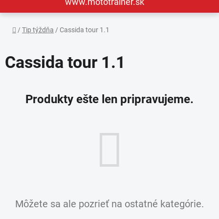
www.mototrainer.sk
Domov
/
Tip týždňa
/
Cassida tour 1.1
Cassida tour 1.1
Produkty ešte len pripravujeme.
Môžete sa ale pozrieť na ostatné kategórie.