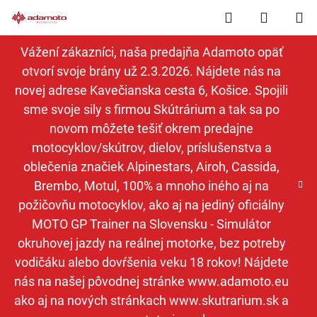
Prejsť
Hľadať
NÁKUP
na
obsah
KOŠÍK
Vážení zákazníci, naša predajňa Adamoto opäť
otvorí svoje brány už 2.3.2026. Nájdete nás na
novej adrese Kavečianska cesta 6, Košice. Spojili
sme svoje sily s firmou Skútrárium a tak sa po
novom môžete tešiť okrem predajne
motocyklov/skútrov, dielov, príslušenstva a
oblečenia značiek Alpinestars, Airoh, Cassida,
Brembo, Motul, 100% a mnoho iného aj na
požičovňu motocyklov, ako aj na jediný oficiálny
MOTO GP Trainer na Slovensku - Simulátor
okruhovej jazdy na reálnej motorke, bez potreby
vodičáku alebo dovŕšenia veku 18 rokov! Nájdete
nás na našej pôvodnej stránke www.adamoto.eu
ako aj na nových stránkach www.skutrarium.sk a