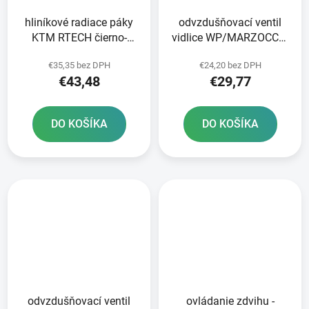
hliníkové radiace páky
odvzdušňovací ventil
KTM RTECH čierno-
vidlice WP/MARZOCCHI
oranžové
M4 RTECH pár čierny
€35,35 bez DPH
€24,20 bez DPH
€43,48
€29,77
DO KOŠÍKA
DO KOŠÍKA
odvzdušňovací ventil
ovládanie zdvihu -