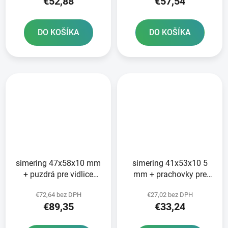
€52,88
€57,54
DO KOŠÍKA
DO KOŠÍKA
simering 47x58x10 mm
simering 41x53x10 5
+ puzdrá pre vidlice
mm + prachovky pre
Tourmax
vidlicu Tourmax
€72,64 bez DPH
€27,02 bez DPH
€89,35
€33,24