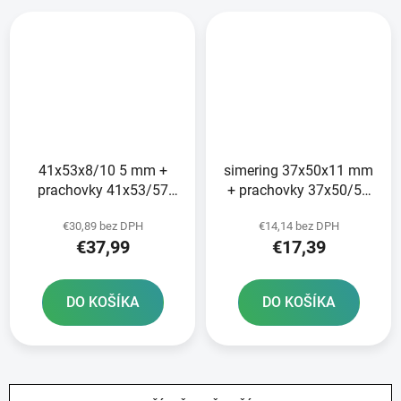
41x53x8/10 5 mm +
simering 37x50x11 mm
prachovky 41x53/57
+ prachovky 37x50/54
5x4 5/13 5 mm pre
8x5 5/14 5 mm pre
€30,89 bez DPH
€14,14 bez DPH
vidlice Tourmax
vidlice Tourmax
€37,99
€17,39
DO KOŠÍKA
DO KOŠÍKA