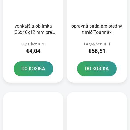
vonkajšia objímka
opravná sada pre predný
36x40x12 mm pre
tlmič Tourmax
vidlicu KYB 36 mm
€3,28 bez DPH
€47,65 bez DPH
INNTECK 1ks teflónový
€4,04
€58,61
povrch
DO KOŠÍKA
DO KOŠÍKA