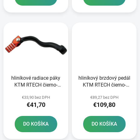
v
hliníkové radiace páky
hliníkový brzdový pedál
KTM RTECH čierno-
KTM RTECH čierno-
oranžové
oranžový
€33,90 bez DPH
€89,27 bez DPH
€41,70
€109,80
DO KOŠÍKA
DO KOŠÍKA