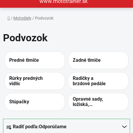
www.mototrainer.sk
Domov
/
Motodiely
/
Podvozok
Podvozok
Predné tlmiče
Zadné tlmiče
Rúrky predných
Radičky a
vidlíc
brzdové pedále
Opravné sady,
Stúpačky
ložiská,
simeringy ...
R
Radiť podľa:
Odporúčame
a