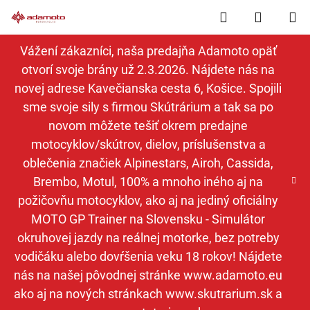
Prejsť
Hľadať
NÁKUP
na
obsah
KOŠÍK
Vážení zákazníci, naša predajňa Adamoto opäť
otvorí svoje brány už 2.3.2026. Nájdete nás na
novej adrese Kavečianska cesta 6, Košice. Spojili
sme svoje sily s firmou Skútrárium a tak sa po
novom môžete tešiť okrem predajne
motocyklov/skútrov, dielov, príslušenstva a
oblečenia značiek Alpinestars, Airoh, Cassida,
Brembo, Motul, 100% a mnoho iného aj na
požičovňu motocyklov, ako aj na jediný oficiálny
MOTO GP Trainer na Slovensku - Simulátor
okruhovej jazdy na reálnej motorke, bez potreby
vodičáku alebo dovŕšenia veku 18 rokov! Nájdete
nás na našej pôvodnej stránke www.adamoto.eu
ako aj na nových stránkach www.skutrarium.sk a