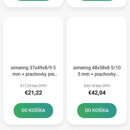
simering 37x49x8/9 5
simering 48x58x8 5/10
mm + prachovky pre
5 mm + prachovky
vidlicu Tourmax
48x58x4 5 mm pre
€17,25 bez DPH
€34,18 bez DPH
vidlice Tourmax
€21,22
€42,04
DO KOŠÍKA
DO KOŠÍKA