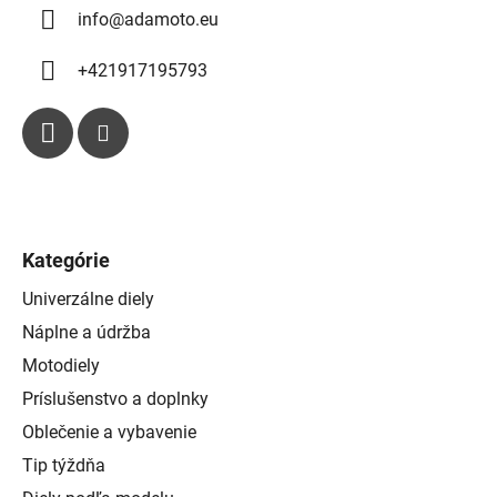
i
info
@
adamoto.eu
s
u
+421917195793
Kategórie
Univerzálne diely
Náplne a údržba
Motodiely
Príslušenstvo a doplnky
Oblečenie a vybavenie
Tip týždňa