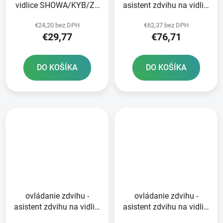
vidlice SHOWA/KYB/ZF
asistent zdvihu na vidlici
SACHS M5 RTECH pár
KAYABA - vonkajší
€24,20 bez DPH
€62,37 bez DPH
modrý
priemer 64 mm 250-450
€29,77
€76,71
YZ/YZF RTECH čierna
DO KOŠÍKA
DO KOŠÍKA
ovládanie zdvihu -
ovládanie zdvihu -
asistent zdvihu na vidlici
asistent zdvihu na vidlici
SHOWA - vonkajší
SHOWA - vonkajší