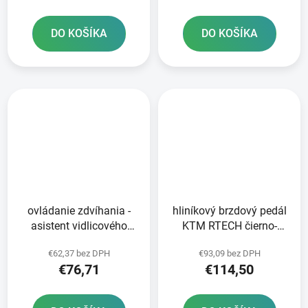
červená
DO KOŠÍKA
DO KOŠÍKA
ovládanie zdvíhania -
hliníkový brzdový pedál
asistent vidlicového
KTM RTECH čierno-
zdviháka KAYABA -
oranžový
€62,37 bez DPH
€93,09 bez DPH
vonkajší priemer 54 mm
€76,71
€114,50
KX/YZ 80-85 RTECH
čierna