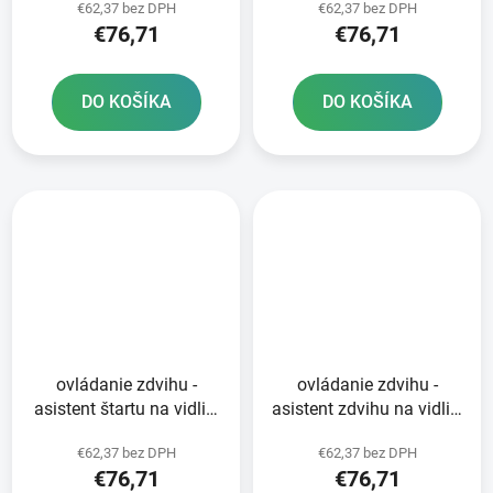
€62,37 bez DPH
€62,37 bez DPH
priemer 57 mm 250-450
priemer 57 mm 250-450
€76,71
€76,71
RMZ RTECH čierna
CRF/KXF/YZF RTECH
čierna
DO KOŠÍKA
DO KOŠÍKA
ovládanie zdvihu -
ovládanie zdvihu -
asistent štartu na vidlici
asistent zdvihu na vidlici
KAYABA - vonkajší
SHOWA - vonkajší
€62,37 bez DPH
€62,37 bez DPH
priemer 64 mm 250-450
priemer 57 mm 250-450
€76,71
€76,71
YZ/YZF RTECH červená
CRF/KXF/YZF RTECH