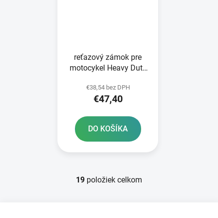
reťazový zámok pre
motocykel Heavy Duty
OXFORD dĺžka 1 5 m
€38,54 bez DPH
€47,40
DO KOŠÍKA
19
položiek celkom
O
v
l
Z
á