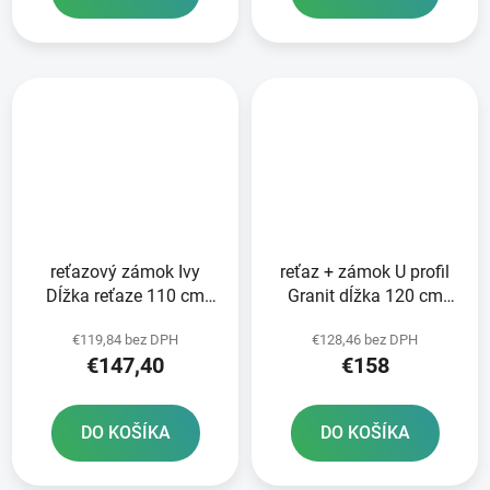
reťazový zámok Ivy
reťaz + zámok U profil
Dĺžka reťaze 110 cm
Granit dĺžka 120 cm
hrúbka 10 mm ABUS
hrúbka 12 mm hrúbka
€119,84 bez DPH
€128,46 bez DPH
zámku 10 mm ABUS
€147,40
€158
červená
DO KOŠÍKA
DO KOŠÍKA