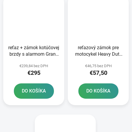
reťaz + zámok kotúčovej
reťazový zámok pre
brzdy s alarmom Granit
motocykel Heavy Duty
Detecto XPlus dĺžka 120
OXFORD dĺžka 2 m
€239,84 bez DPH
€46,75 bez DPH
cm hrúbka 12 mm
€295
€57,50
hrúbka strmeňa 16 mm
ABUS
DO KOŠÍKA
DO KOŠÍKA