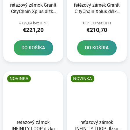
retazový zámok Granit
řetězový zámek Granit
CityChain Xplus dĺžka
CityChain Xplus délka
170 cm hrúbka 10 mm
140 cm tloušťka 10 mm
€179,84 bez DPH
€171,30 bez DPH
ABUS
ABUS
€221,20
€210,70
DO KOŠÍKA
DO KOŠÍKA
NOVINKA
NOVINKA
reťazový zámok
reťazový zámok
INFINITY LOOP dĺžka
INFINITY LOOP dĺžka