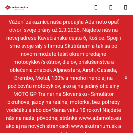
Prejsť
Hľadať
NÁKUP
na
obsah
KOŠÍK
Vážení zákazníci, naša predajňa Adamoto opäť
otvorí svoje brány už 2.3.2026. Nájdete nás na
novej adrese Kavečianska cesta 6, Košice. Spojili
sme svoje sily s firmou Skútrárium a tak sa po
novom môžete tešiť okrem predajne
motocyklov/skútrov, dielov, príslušenstva a
oblečenia značiek Alpinestars, Airoh, Cassida,
Brembo, Motul, 100% a mnoho iného aj na
požičovňu motocyklov, ako aj na jediný oficiálny
MOTO GP Trainer na Slovensku - Simulátor
okruhovej jazdy na reálnej motorke, bez potreby
vodičáku alebo dovŕšenia veku 18 rokov! Nájdete
nás na našej pôvodnej stránke www.adamoto.eu
ako aj na nových stránkach www.skutrarium.sk a