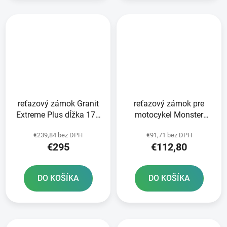
reťazový zámok Granit
reťazový zámok pre
Extreme Plus dĺžka 170
motocykel Monster
cm hrúbka 12 mm ABUS
OXFORD dĺžka 1 2 m
€239,84 bez DPH
€91,71 bez DPH
€295
€112,80
DO KOŠÍKA
DO KOŠÍKA