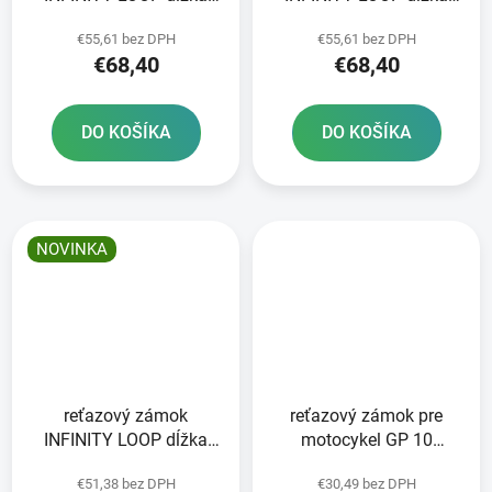
140 cm zelená ABUS
140 cm oranžová ABUS
€55,61 bez DPH
€55,61 bez DPH
€68,40
€68,40
DO KOŠÍKA
DO KOŠÍKA
NOVINKA
reťazový zámok
reťazový zámok pre
INFINITY LOOP dĺžka
motocykel GP 10
110 cm čierna ABUS
OXFORD dĺžka 1 2 m
€51,38 bez DPH
€30,49 bez DPH