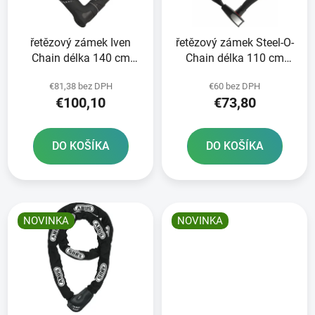
p
u
r
k
řetězový zámek Iven
řetězový zámek Steel-O-
o
t
Chain délka 140 cm
Chain délka 110 cm
d
o
tloušťka 8 mm ABUS
tloušťka 7 mm ABUS
u
v
€81,38 bez DPH
€60 bez DPH
k
€100,10
€73,80
t
o
DO KOŠÍKA
DO KOŠÍKA
v
NOVINKA
NOVINKA