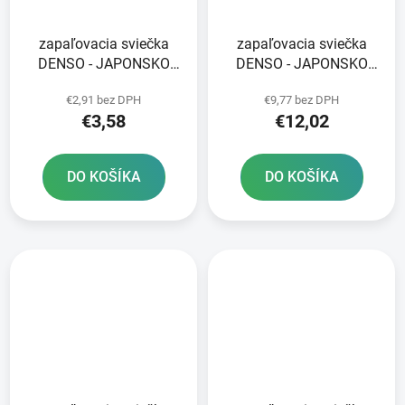
zapaľovacia sviečka
zapaľovacia sviečka
DENSO - JAPONSKO
DENSO - JAPONSKO
W24ES-U NICKEL
U24ESR-N NICKEL
€2,91 bez DPH
€9,77 bez DPH
STANDARD
STANDARD
€3,58
€12,02
DO KOŠÍKA
DO KOŠÍKA