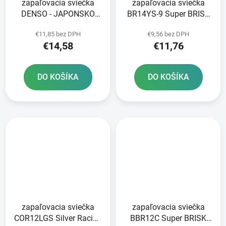
zapaľovacia sviečka
zapaľovacia sviečka
DENSO - JAPONSKO
BR14YS-9 Super BRISK
U22ETR NICKEL
series - Česká republika
€11,85 bez DPH
€9,56 bez DPH
STANDARD
€14,58
€11,76
DO KOŠÍKA
DO KOŠÍKA
zapaľovacia sviečka
zapaľovacia sviečka
COR12LGS Silver Racing
BBR12C Super BRISK