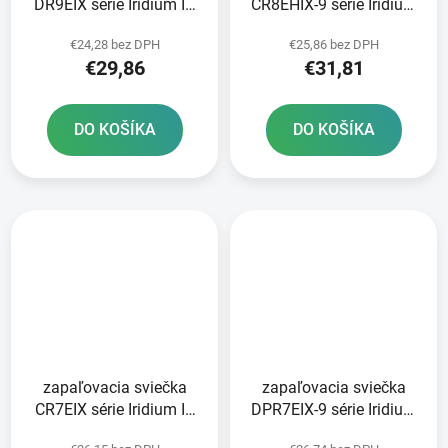
DR9EIX série Iridium IX
CR8EHIX-9 série Iridium
NGK
IX NGK
€24,28 bez DPH
€25,86 bez DPH
€29,86
€31,81
DO KOŠÍKA
DO KOŠÍKA
zapaľovacia sviečka
zapaľovacia sviečka
CR7EIX série Iridium IX
DPR7EIX-9 série Iridium
NGK
IX NGK