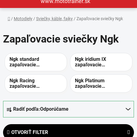
www.mototrainer.sk
Domov
/
Motodiely
/
Sviečky, káble, fajky
/
Zapaľovacie sviečky Ngk
Zapaľovacie sviečky Ngk
Ngk standard
Ngk iridium IX
zapaľovacie
zapaľovacie
sviečky
sviečky
Ngk Racing
Ngk Platinum
zapaľovacie
zapaľovacie
sviečky
sviečky
R
Radiť podľa:
Odporúčame
a
d
e
OTVORIŤ FILTER
n