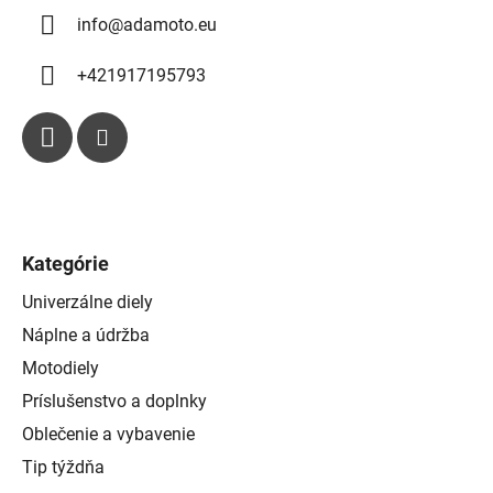
i
info
@
adamoto.eu
s
u
+421917195793
Kategórie
Univerzálne diely
Náplne a údržba
Motodiely
Príslušenstvo a doplnky
Oblečenie a vybavenie
Tip týždňa