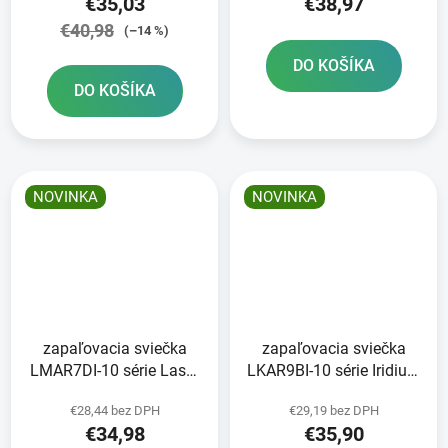
€35,03
€38,97
€40,98
(–14 %)
DO KOŠÍKA
DO KOŠÍKA
NOVINKA
NOVINKA
zapaľovacia sviečka
zapaľovacia sviečka
LMAR7DI-10 série Laser
LKAR9BI-10 série Iridium
Iridium NGK
NGK
€28,44 bez DPH
€29,19 bez DPH
€34,98
€35,90