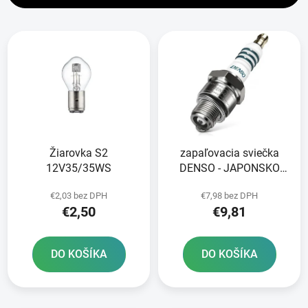
i
V
e
ý
p
p
r
i
o
s
d
p
u
r
k
Žiarovka S2
zapaľovacia sviečka
o
t
12V35/35WS
DENSO - JAPONSKO
d
o
XU22TT
u
v
€2,03 bez DPH
€7,98 bez DPH
k
€2,50
€9,81
t
o
DO KOŠÍKA
DO KOŠÍKA
v