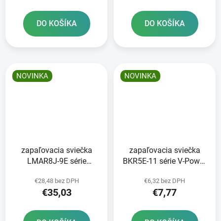
DO KOŠÍKA
DO KOŠÍKA
NOVINKA
NOVINKA
zapaľovacia sviečka
zapaľovacia sviečka
LMAR8J-9E série
BKR5E-11 série V-Power
Standart NGK
NGK
€28,48 bez DPH
€6,32 bez DPH
€35,03
€7,77