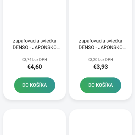
zapaľovacia sviečka
zapaľovacia sviečka
DENSO - JAPONSKO
DENSO - JAPONSKO
X22EPR-U9 NICKEL
W27ES-U NICKEL
€3,74 bez DPH
€3,20 bez DPH
STANDARD
STANDARD
€4,60
€3,93
DO KOŠÍKA
DO KOŠÍKA