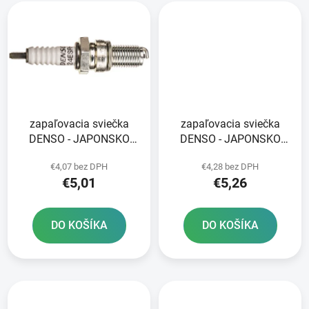
zapaľovacia sviečka
zapaľovacia sviečka
DENSO - JAPONSKO
DENSO - JAPONSKO
X24ESR-U NICKEL
X24EPR-U9 NICKEL
€4,07 bez DPH
€4,28 bez DPH
STANDARD
STANDARD
€5,01
€5,26
DO KOŠÍKA
DO KOŠÍKA