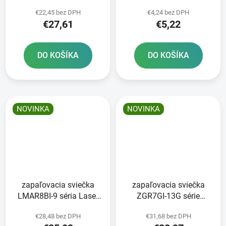
BRISK - Česká republika
series - Česká republika
€22,45 bez DPH
€4,24 bez DPH
€27,61
€5,22
DO KOŠÍKA
DO KOŠÍKA
NOVINKA
NOVINKA
zapaľovacia sviečka
zapaľovacia sviečka
LMAR8BI-9 séria Laser
ZGR7GI-13G série
iridium NGK
Standart NGK
€28,48 bez DPH
€31,68 bez DPH