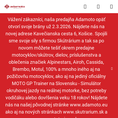
Prejsť
Hľadať
NÁKUP
na
obsah
KOŠÍK
Vážení zákazníci, naša predajňa Adamoto opäť
otvorí svoje brány už 2.3.2026. Nájdete nás na
novej adrese Kavečianska cesta 6, Košice. Spojili
sme svoje sily s firmou Skútrárium a tak sa po
novom môžete tešiť okrem predajne
motocyklov/skútrov, dielov, príslušenstva a
oblečenia značiek Alpinestars, Airoh, Cassida,
Brembo, Motul, 100% a mnoho iného aj na
požičovňu motocyklov, ako aj na jediný oficiálny
MOTO GP Trainer na Slovensku - Simulátor
okruhovej jazdy na reálnej motorke, bez potreby
vodičáku alebo dovŕšenia veku 18 rokov! Nájdete
nás na našej pôvodnej stránke www.adamoto.eu
ako aj na nových stránkach www.skutrarium.sk a