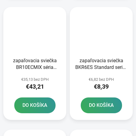
zapaľovacia sviečka
zapaľovacia sviečka
BR10ECMIX séria
BKR6ES Standard series
Iridium IX NGK
NGK
€35,13 bez DPH
€6,82 bez DPH
€43,21
€8,39
DO KOŠÍKA
DO KOŠÍKA