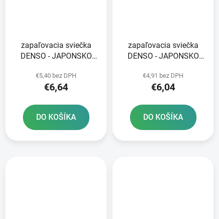
zapaľovacia sviečka
zapaľovacia sviečka
DENSO - JAPONSKO
DENSO - JAPONSKO
W24FS-U NICKEL
W24FSR NICKEL
€5,40 bez DPH
€4,91 bez DPH
STANDARD
STANDARD
€6,64
€6,04
DO KOŠÍKA
DO KOŠÍKA