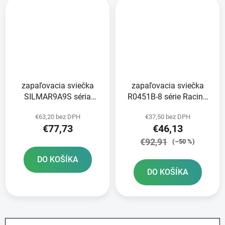
zapaľovacia sviečka
zapaľovacia sviečka
SILMAR9A9S séria
R0451B-8 série Racing
Iridium IX NGK
NGK
€63,20 bez DPH
€37,50 bez DPH
€77,73
€46,13
€92,91
(–50 %)
DO KOŠÍKA
DO KOŠÍKA