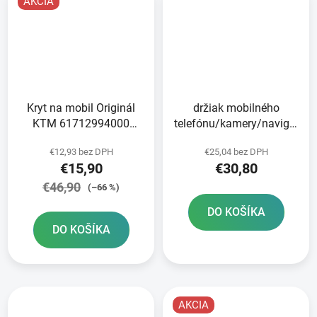
AKCIA
Kryt na mobil Originál
držiak mobilného
KTM 61712994000
telefónu/kamery/navigácie
Smartphone case
CLIQR sada na
€12,93 bez DPH
€25,04 bez DPH
Iphone 12 / 12 Pro
upevnenie pomocou
€15,90
€30,80
popruhov OXFORD
€46,90
(–66 %)
DO KOŠÍKA
DO KOŠÍKA
AKCIA