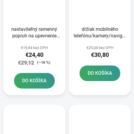
nastaviteľný ramenný
držiak mobilného
popruh na upevnenie
telefónu/kamery/navigácie
adaptérov CLIQR
CLIQR set s 1" guľovým
€19,84 bez DPH
€25,04 bez DPH
OXFORD
čapom OXFORD
€24,40
€30,80
€29,12
(–16 %)
DO KOŠÍKA
DO KOŠÍKA