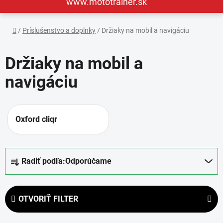
www.mototrainer.sk
Domov
/
Príslušenstvo a doplnky
/
Držiaky na mobil a navigáciu
Držiaky na mobil a
navigáciu
Oxford cliqr
R
Radiť podľa:
Odporúčame
a
d
e
OTVORIŤ FILTER
n
i