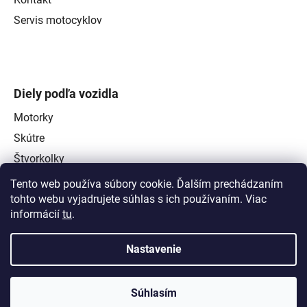
Servis motocyklov
Diely podľa vozidla
Motorky
Skútre
Štvorkolky
Tento web používa súbory cookie. Ďalším prechádzaním
tohto webu vyjadrujete súhlas s ich používaním. Viac
informácií
tu
.
Nastavenie
Súhlasím
Vytvoril Shoptet