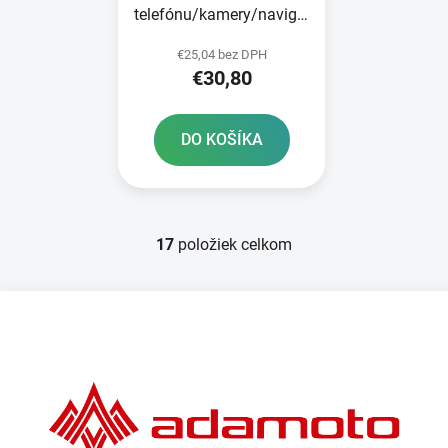
telefónu/kamery/navigácie
CLIQR set na montáž na
€25,04 bez DPH
riadidlá bicykla OXFORD
€30,80
DO KOŠÍKA
17
položiek celkom
O
v
l
Z
á
á
d
p
a
ä
c
t
i
e
i