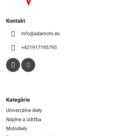
p
e
r
v
k
Kontakt
y
info
@
adamoto.eu
v
ý
p
+421917195793
i
s
u
Kategórie
Univerzálne diely
Náplne a údržba
Motodiely