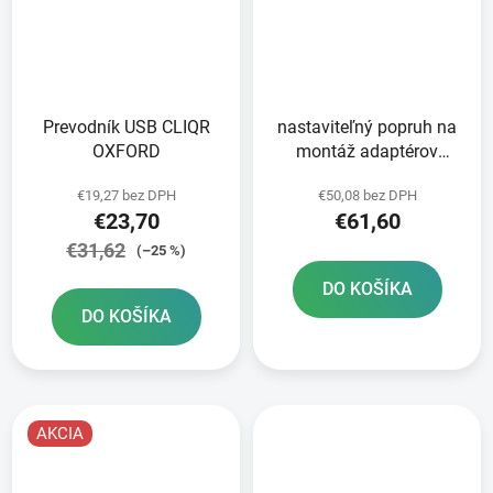
Prevodník USB CLIQR
nastaviteľný popruh na
OXFORD
montáž adaptérov
CLIQR OXFORD 22 mm
€19,27 bez DPH
€50,08 bez DPH
sada na riadidlá
€23,70
€61,60
€31,62
(–25 %)
DO KOŠÍKA
DO KOŠÍKA
AKCIA