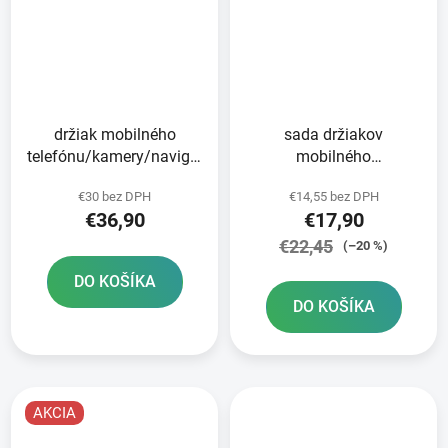
držiak mobilného
sada držiakov
telefónu/kamery/navigácie
mobilného
CLIQR sada na riadidlá s
telefónu/kamery/navigácie
€30 bez DPH
€14,55 bez DPH
priemerom 22 mm
CLIQR na montáž na
€36,90
€17,90
OXFORD
skrutky na riadidlách
OXFORD
€22,45
(–20 %)
DO KOŠÍKA
DO KOŠÍKA
AKCIA