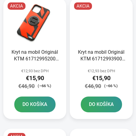
AKCIA
AKCIA
Kryt na mobil Originál
Kryt na mobil Originál
KTM 61712995200
KTM 61712993900
SMARTPHONE CASE
SMARTPHONE CASE
€12,93 bez DPH
€12,93 bez DPH
IPHONE 13 PRO MAX
IPHONE 12 PRO MAX
€15,90
€15,90
€46,90
€46,90
(–66 %)
(–66 %)
DO KOŠÍKA
DO KOŠÍKA