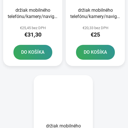
držiak mobilného
držiak mobilného
telefónu/kamery/navigácie
telefónu/kamery/navigácie
CLIQR sada na montáž
CLIQR s
€25,45 bez DPH
€20,33 bez DPH
na pätku OXFORD
predinštalovanou sadou
€31,30
€25
na montáž na riadidlá
bicykla OXFORD
DO KOŠÍKA
DO KOŠÍKA
držiak mobilného