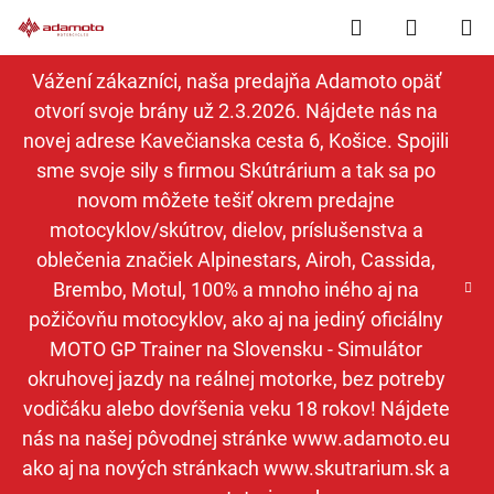
Prejsť
Hľadať
NÁKUP
na
obsah
KOŠÍK
Vážení zákazníci, naša predajňa Adamoto opäť
otvorí svoje brány už 2.3.2026. Nájdete nás na
novej adrese Kavečianska cesta 6, Košice. Spojili
sme svoje sily s firmou Skútrárium a tak sa po
novom môžete tešiť okrem predajne
motocyklov/skútrov, dielov, príslušenstva a
oblečenia značiek Alpinestars, Airoh, Cassida,
Brembo, Motul, 100% a mnoho iného aj na
požičovňu motocyklov, ako aj na jediný oficiálny
MOTO GP Trainer na Slovensku - Simulátor
okruhovej jazdy na reálnej motorke, bez potreby
vodičáku alebo dovŕšenia veku 18 rokov! Nájdete
nás na našej pôvodnej stránke www.adamoto.eu
ako aj na nových stránkach www.skutrarium.sk a