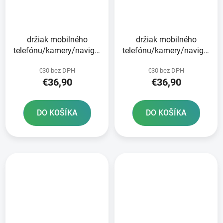
držiak mobilného
držiak mobilného
telefónu/kamery/navigácie
telefónu/kamery/navigácie
CLIQR sada na
CLIQR sada na montáž
€30 bez DPH
€30 bez DPH
upevnenie na krk
na rameno zrkadla
€36,90
€36,90
OXFORD
OXFORD
DO KOŠÍKA
DO KOŠÍKA