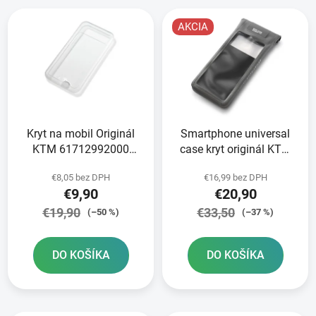
V
e
ý
p
AKCIA
p
r
i
o
s
d
p
u
r
k
Kryt na mobil Originál
Smartphone universal
o
t
KTM 61712992000
case kryt originál KTM
d
o
SMARTPHONE CASE
61712993600
u
v
€8,05 bez DPH
€16,99 bez DPH
IPHONE 6-7-8
k
€9,90
€20,90
t
€19,90
€33,50
(–50 %)
(–37 %)
o
v
DO KOŠÍKA
DO KOŠÍKA