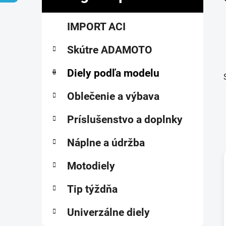
č
K
Preskočiť
n
IMPORT ACI
a
kategórie
ý
t
p
Skútre ADAMOTO
e
a
g
ó
Diely podľa modelu
n
r
e
i
Oblečenie a výbava
l
e
Príslušenstvo a doplnky
Náplne a údržba
Motodiely
i
Tip týždňa
Univerzálne diely