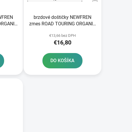
k
t
o
EWFREN
brzdové doštičky NEWFREN
v
ORGANIC
zmes ROAD TOURING ORGANIC
2 ks v balení
€13,66 bez DPH
€16,80
DO KOŠÍKA