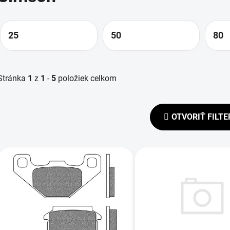
25
50
80
Stránka
1
z
1
-
5
položiek celkom
OTVORIŤ FILTE
V
ý
p
s
p
r