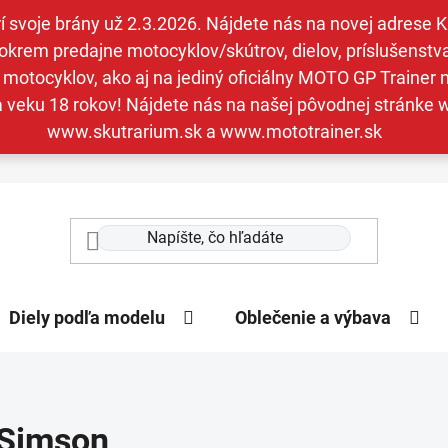
svoje brány už 2.3.2026. Nájdete nás na novej adrese Kav
krem predajne motocyklov/skútrov, dielov, príslušenstva 
otocyklov, ako aj na jediný oficiálny MOTO GP Trainer n
a veku 18 rokov! Nájdete nás na našej pôvodnej stránk
www.skutrarium.sk a www.mototrainer.sk
Diely podľa modelu
Oblečenie a výbava
Simson