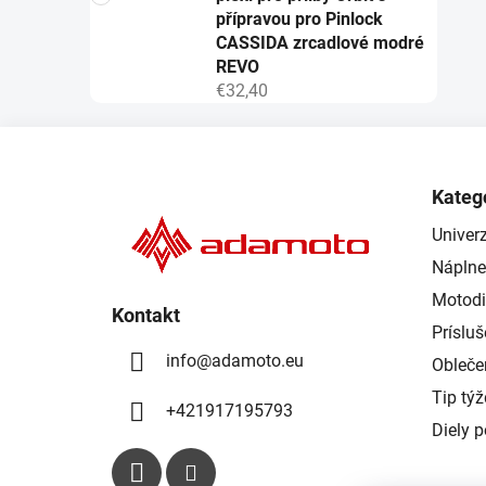
přípravou pro Pinlock
CASSIDA zrcadlové modré
REVO
€32,40
Z
á
Kateg
p
Univerz
ä
Náplne
t
i
Motodi
Kontakt
e
Príslu
info
@
adamoto.eu
Obleče
Tip tý
+421917195793
Diely 