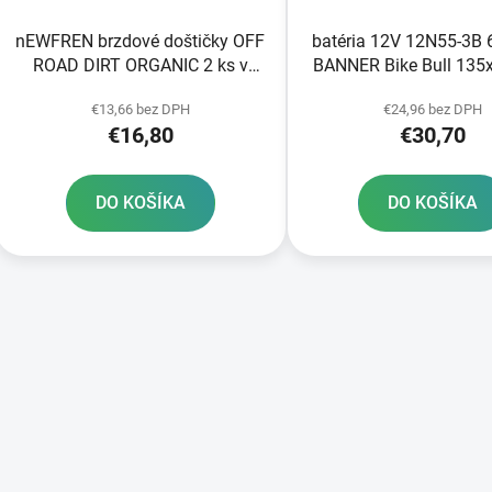
nEWFREN brzdové doštičky OFF
batéria 12V 12N55-3B
ROAD DIRT ORGANIC 2 ks v
BANNER Bike Bull 135
balení
€13,66 bez DPH
€24,96 bez DPH
€16,80
€30,70
DO KOŠÍKA
DO KOŠÍKA
O
v
l
á
d
a
c
i
e