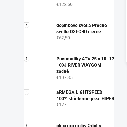
€122,50
doplnkové svetlá Predné
svetlo OXFORD čierne
€62,50
Pneumatiky ATV 25 x 10 -12
100J RIVER WAYGOM
zadné
€107,35
aRMEGA LIGHTSPEED
100% strieborné plexi HIPER
€127
plexi pro přilby Orbit s