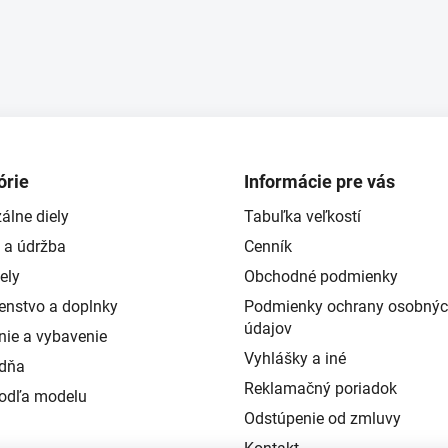
p
r
v
k
y
v
ý
p
órie
Informácie pre vás
i
s
álne diely
Tabuľka veľkostí
u
 a údržba
Cenník
ely
Obchodné podmienky
šenstvo a doplnky
Podmienky ochrany osobný
údajov
nie a vybavenie
Vyhlášky a iné
ždňa
Reklamačný poriadok
podľa modelu
Odstúpenie od zmluvy