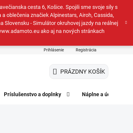
ečianska cesta 6, Košice. Spojili sme svoje sily s
a oblečenia značiek Alpinestars, Airoh, Cassida,
a Slovensku - Simulátor okruhovej jazdy na reálnej
e www.adamoto.eu ako aj na nových stránkach
Prihlásenie
Registrácia
PRÁZDNY KOŠÍK
NÁKUPNÝ
KOŠÍK
Príslušenstvo a doplnky
Náplne a údržba