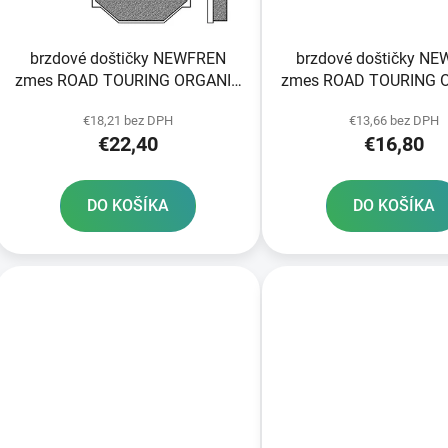
o
d
brzdové doštičky N
brzdové doštičky NEWFREN
u
zmes ROAD TOURING 
zmes ROAD TOURING ORGANIC
k
2 ks v balení
2 ks v balení
t
€13,66 bez DPH
€18,21 bez DPH
€16,80
€22,40
o
v
DO KOŠÍKA
DO KOŠÍKA