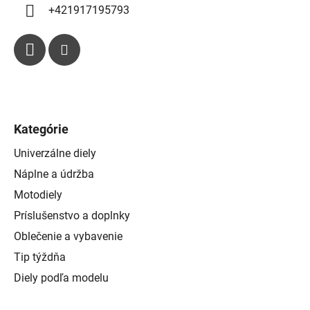
p
+421917195793
i
s
u
Kategórie
Univerzálne diely
Náplne a údržba
Motodiely
Príslušenstvo a doplnky
Oblečenie a vybavenie
Tip týždňa
Diely podľa modelu