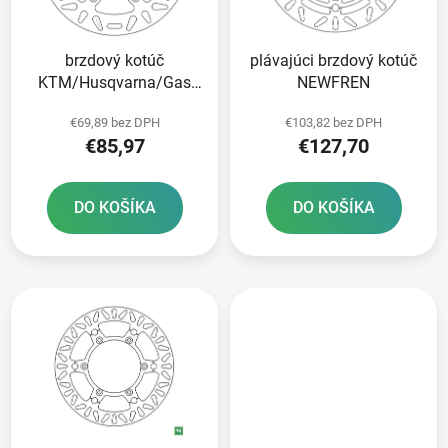
p
u
r
k
brzdový kotúč
plávajúci brzdový kotúč
o
t
KTM/Husqvarna/Gas
NEWFREN
d
o
Plyn zadný NEWFREN
u
v
€69,89 bez DPH
€103,82 bez DPH
k
€85,97
€127,70
t
o
DO KOŠÍKA
DO KOŠÍKA
v