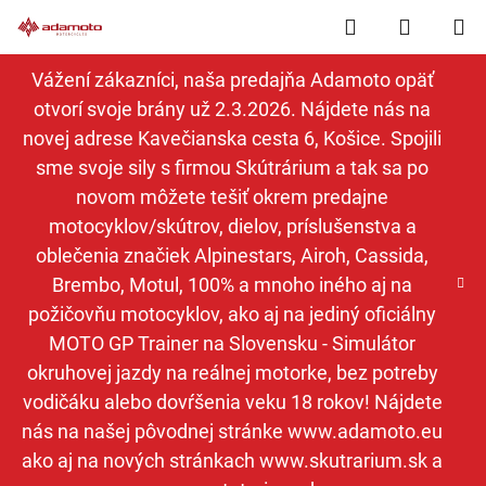
Prejsť
Hľadať
NÁKUP
na
obsah
KOŠÍK
Vážení zákazníci, naša predajňa Adamoto opäť
otvorí svoje brány už 2.3.2026. Nájdete nás na
novej adrese Kavečianska cesta 6, Košice. Spojili
sme svoje sily s firmou Skútrárium a tak sa po
novom môžete tešiť okrem predajne
motocyklov/skútrov, dielov, príslušenstva a
oblečenia značiek Alpinestars, Airoh, Cassida,
Brembo, Motul, 100% a mnoho iného aj na
požičovňu motocyklov, ako aj na jediný oficiálny
MOTO GP Trainer na Slovensku - Simulátor
okruhovej jazdy na reálnej motorke, bez potreby
vodičáku alebo dovŕšenia veku 18 rokov! Nájdete
nás na našej pôvodnej stránke www.adamoto.eu
ako aj na nových stránkach www.skutrarium.sk a