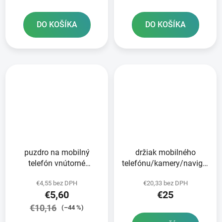
DO KOŠÍKA
DO KOŠÍKA
puzdro na mobilný
držiak mobilného
telefón vnútorné
telefónu/kamery/navigácie
rozmery 160 x 90 x 20
CLIQR s
€4,55 bez DPH
€20,33 bez DPH
mm Q-TECH
predinštalovanou sadou
€5,60
€25
na montáž na riadidlá
bicykla OXFORD
€10,16
(–44 %)