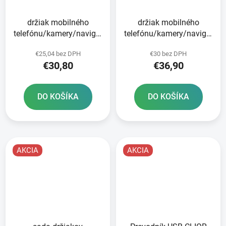
držiak mobilného
držiak mobilného
telefónu/kamery/navigácie
telefónu/kamery/navigácie
CLIQR sada na
CLIQR sada na riadidlá s
€25,04 bez DPH
€30 bez DPH
upevnenie pomocou
priemerom 22 mm
€30,80
€36,90
popruhov OXFORD
OXFORD
DO KOŠÍKA
DO KOŠÍKA
AKCIA
AKCIA