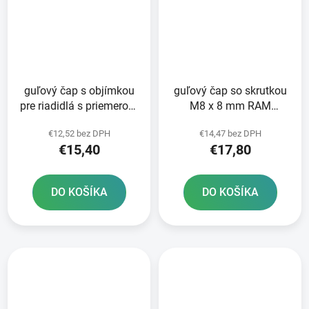
guľový čap s objímkou
guľový čap so skrutkou
pre riadidlá s priemerom
M8 x 8 mm RAM
19-25 mm RAM Mounts
Mounts
€12,52 bez DPH
€14,47 bez DPH
€15,40
€17,80
DO KOŠÍKA
DO KOŠÍKA