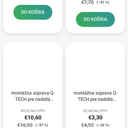
€7,70
(–41 %)
DO KOŠÍKA
DO KOŠÍKA
montážna súprava Q-
montážna súprava Q-
TECH pre riadidlá
TECH pre riadidlá
motocykla s priemerom
bicyklov/motocyklov s
€8,62 bez DPH
€2,68 bez DPH
15 - 35 mm
priemerom do 24 mm
€10,60
€3,30
€16,93
€4,92
(–37 %)
(–32 %)