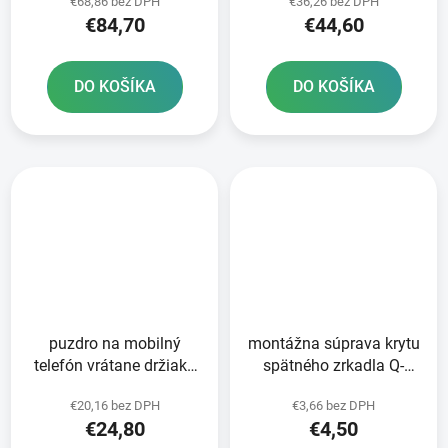
€68,86 bez DPH
€36,26 bez DPH
€84,70
€44,60
DO KOŠÍKA
DO KOŠÍKA
puzdro na mobilný
montážna súprava krytu
telefón vrátane držiaka
spätného zrkadla Q-
vnútorné rozmery 175 x
TECH
€20,16 bez DPH
€3,66 bez DPH
80 x 8 mm Q-TECH
€24,80
€4,50