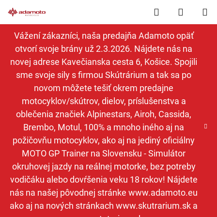
Prejsť
Hľadať
NÁKUP
na
obsah
KOŠÍK
Vážení zákazníci, naša predajňa Adamoto opäť
otvorí svoje brány už 2.3.2026. Nájdete nás na
novej adrese Kavečianska cesta 6, Košice. Spojili
sme svoje sily s firmou Skútrárium a tak sa po
novom môžete tešiť okrem predajne
motocyklov/skútrov, dielov, príslušenstva a
oblečenia značiek Alpinestars, Airoh, Cassida,
Brembo, Motul, 100% a mnoho iného aj na
požičovňu motocyklov, ako aj na jediný oficiálny
MOTO GP Trainer na Slovensku - Simulátor
okruhovej jazdy na reálnej motorke, bez potreby
vodičáku alebo dovŕšenia veku 18 rokov! Nájdete
nás na našej pôvodnej stránke www.adamoto.eu
ako aj na nových stránkach www.skutrarium.sk a