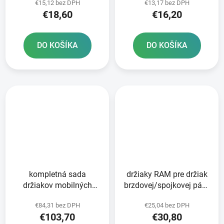
€15,12 bez DPH
€13,17 bez DPH
Mounts
€18,60
€16,20
DO KOŠÍKA
DO KOŠÍKA
kompletná sada
držiaky RAM pre držiak
držiakov mobilných
brzdovej/spojkovej páky
telefónov "X-Grip" s 9
motocykla
€84,31 bez DPH
€25,04 bez DPH
mm skrutkou RAM
€103,70
€30,80
Mounts