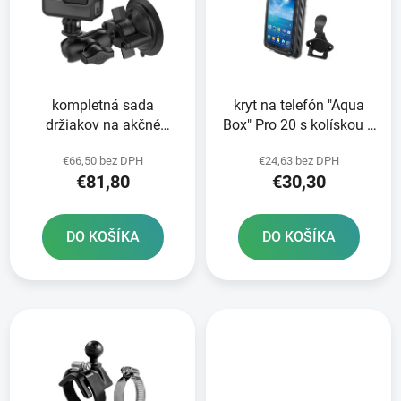
i
o
s
d
p
u
r
k
kompletná sada
kryt na telefón "Aqua
o
t
držiakov na akčné
Box" Pro 20 s kolískou s
d
o
kamery s prísavkou RAM
klipom RAM Mounts
u
v
€66,50 bez DPH
€24,63 bez DPH
Mounts
k
€81,80
€30,30
t
o
DO KOŠÍKA
DO KOŠÍKA
v