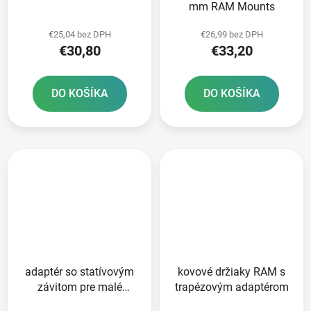
mm RAM Mounts
€25,04 bez DPH
€26,99 bez DPH
€30,80
€33,20
DO KOŠÍKA
DO KOŠÍKA
adaptér so statívovým
kovové držiaky RAM s
závitom pre malé
trapézovým adaptérom
fotoaparáty RAM