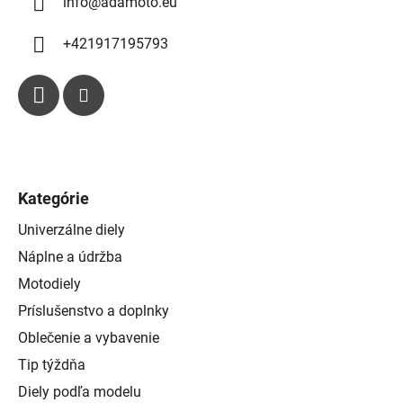
info
@
adamoto.eu
v
ý
p
+421917195793
i
s
u
Kategórie
Univerzálne diely
Náplne a údržba
Motodiely
Príslušenstvo a doplnky
Oblečenie a vybavenie
Tip týždňa
Diely podľa modelu