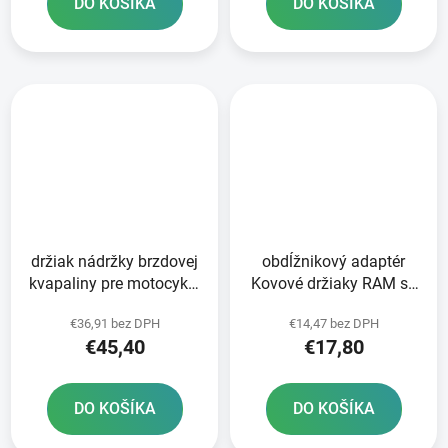
DO KOŠÍKA
DO KOŠÍKA
držiak nádržky brzdovej
obdĺžnikový adaptér
kvapaliny pre motocykel
Kovové držiaky RAM so
RAM Mounts
vzorom otvorov AMPS
€36,91 bez DPH
€14,47 bez DPH
€45,40
€17,80
DO KOŠÍKA
DO KOŠÍKA