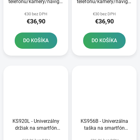
telefónu/kamery/navigácie
telefónu/kamery/navigácie
CLIQR sada na
CLIQR sada na montáž
€30 bez DPH
€30 bez DPH
upevnenie na krk
na rameno zrkadla
€36,90
€36,90
OXFORD
OXFORD
DO KOŠÍKA
DO KOŠÍKA
KS920L - Univerzálny
KS956B - Univerzálna
držiak na smartfón
taška na smartfón
KAPPA
KAPPA