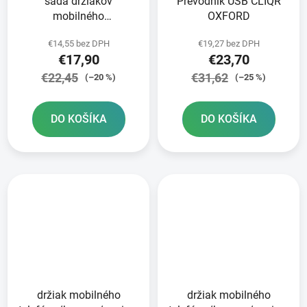
sada držiakov
Prevodník USB CLIQR
mobilného
OXFORD
telefónu/kamery/navigácie
€14,55 bez DPH
€19,27 bez DPH
CLIQR na montáž na
€17,90
€23,70
skrutky na riadidlách
OXFORD
€22,45
€31,62
(–20 %)
(–25 %)
DO KOŠÍKA
DO KOŠÍKA
držiak mobilného
držiak mobilného