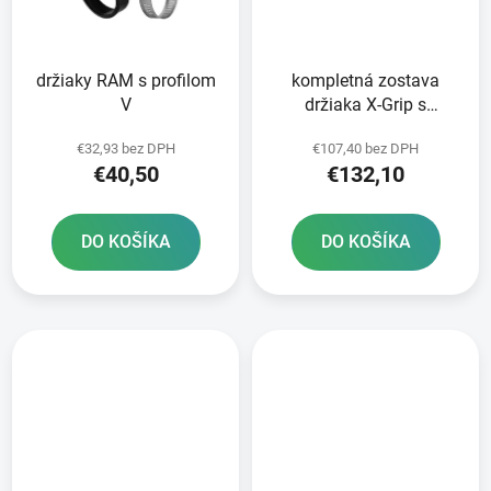
držiaky RAM s profilom
kompletná zostava
V
držiaka X-Grip s
brzdovou/spojkovou
€32,93 bez DPH
€107,40 bez DPH
pákou/držiakom
€40,50
€132,10
letmého kolesa RAM
Mounts
DO KOŠÍKA
DO KOŠÍKA