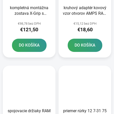
kompletná montážna
kruhový adaptér kovový
zostava X-Grip s
vzor otvorov AMPS RAM
držiakmi RAM na
Mounts
€98,78 bez DPH
€15,12 bez DPH
upevnenie na krk
€121,50
€18,60
riadidiel motocykla
DO KOŠÍKA
DO KOŠÍKA
spojovacie držiaky RAM
priemer rúrky 12 7-31 75