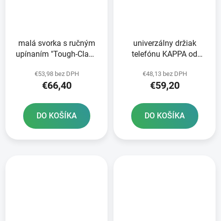
malá svorka s ručným
univerzálny držiak
upínaním "Tough-Claw"
telefónu KAPPA od
priemer 15 9-38 1 mm
112x52 mm do 148x75
€53,98 bez DPH
€48,13 bez DPH
RAM Mounts
mm
€66,40
€59,20
DO KOŠÍKA
DO KOŠÍKA