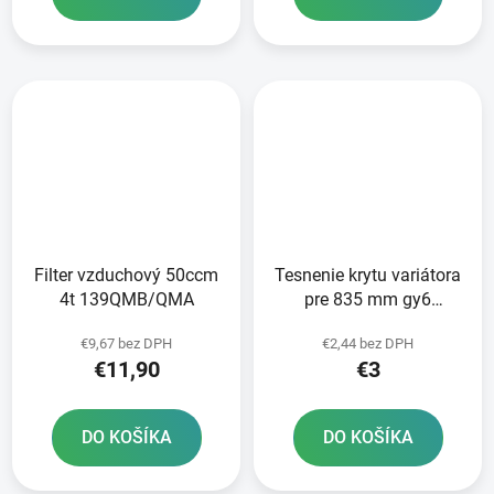
Filter vzduchový 50ccm
Tesnenie krytu variátora
4t 139QMB/QMA
pre 835 mm gy6
125/150
€9,67 bez DPH
€2,44 bez DPH
€11,90
€3
DO KOŠÍKA
DO KOŠÍKA