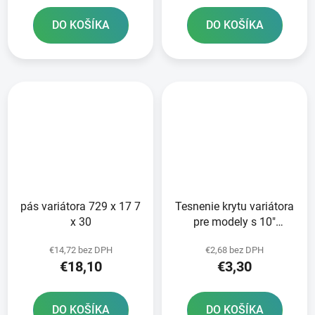
DO KOŠÍKA
DO KOŠÍKA
pás variátora 729 x 17 7
Tesnenie krytu variátora
x 30
pre modely s 10"
diskami 669
€14,72 bez DPH
€2,68 bez DPH
139QMB/QMA
€18,10
€3,30
DO KOŠÍKA
DO KOŠÍKA