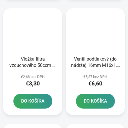
Vložka filtra
Ventil podtlakový (do
vzduchového 50ccm 4t
nádrže) 16mm M16x1.5
139QMB/QMA
skúter 50-150cc
€2,68 bez DPH
€5,37 bez DPH
€3,30
€6,60
DO KOŠÍKA
DO KOŠÍKA