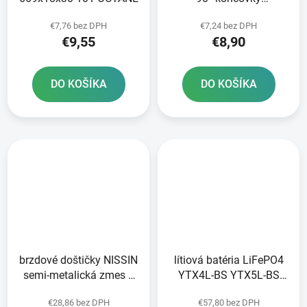
zapaľovacieho kábla
€7,76 bez DPH
€7,24 bez DPH
€9,55
€8,90
DO KOŠÍKA
DO KOŠÍKA
brzdové doštičky NISSIN
lítiová batéria LiFePO4
semi-metalická zmes 2
YTX4L-BS YTX5L-BS
ks v balení
YTZ5S-BS FULBAT 12V
€28,86 bez DPH
€57,80 bez DPH
3Ah 180A hmotnosť 0