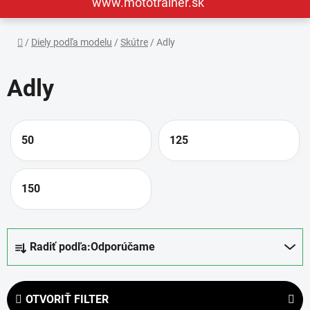
www.mototrainer.sk
Domov
/
Diely podľa modelu
/
Skútre
/
Adly
Adly
50
125
150
R
Radiť podľa:
Odporúčame
a
d
e
OTVORIŤ FILTER
n