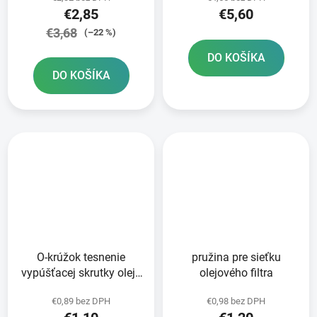
€2,85
€5,60
€3,68
(–22 %)
DO KOŠÍKA
DO KOŠÍKA
O-krúžok tesnenie
pružina pre sieťku
vypúšťacej skrutky oleja
olejového filtra
36x3mm
€0,89 bez DPH
€0,98 bez DPH