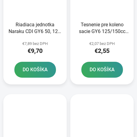
Riadiaca jednotka
Tesnenie pre koleno
Naraku CDI GY6 50, 125,
sacie GY6 125/150cc
150cc
152/157QMI/QMJ
€7,89 bez DPH
€2,07 bez DPH
€9,70
€2,55
DO KOŠÍKA
DO KOŠÍKA