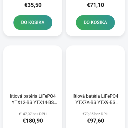
€35,50
€71,10
60 kg 107x56x85
DO KOŠÍKA
DO KOŠÍKA
lítiová batéria LiFePO4
lítiová batéria LiFePO4
YTX12-BS YTX14-BS
YTX7A-BS YTX9-BS
YTZ12S-BS YTZ14S-BS
YTZ10S-BS FULBAT 12V
€147,07 bez DPH
€79,35 bez DPH
FULBAT 12V 8Ah 480A
3Ah 180A hmotnosť 0
€180,90
€97,60
hmotnosť 1 20 kg
65 kg 150x87x93
150x87x93