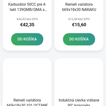
Karburátor 50CC pre 4-
Remeň variátora
takt 139QMB/QMA s
669x18x30 NARAKU
pumpičkou
€34,43 bez DPH
€12,68 bez DPH
€42,35
€15,60
DO KOŠÍKA
DO KOŠÍKA
Remeň variátora
Indukčná cievka vrátane
669x18x30 101 OCTANE
90° koncovky