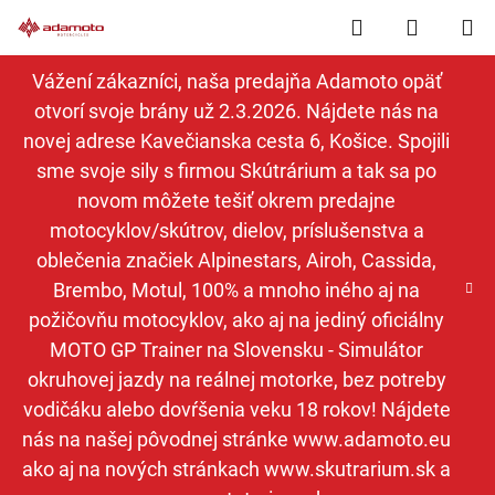
Prejsť
Hľadať
NÁKUP
na
obsah
KOŠÍK
Vážení zákazníci, naša predajňa Adamoto opäť
otvorí svoje brány už 2.3.2026. Nájdete nás na
novej adrese Kavečianska cesta 6, Košice. Spojili
sme svoje sily s firmou Skútrárium a tak sa po
novom môžete tešiť okrem predajne
motocyklov/skútrov, dielov, príslušenstva a
oblečenia značiek Alpinestars, Airoh, Cassida,
Brembo, Motul, 100% a mnoho iného aj na
požičovňu motocyklov, ako aj na jediný oficiálny
MOTO GP Trainer na Slovensku - Simulátor
okruhovej jazdy na reálnej motorke, bez potreby
vodičáku alebo dovŕšenia veku 18 rokov! Nájdete
nás na našej pôvodnej stránke www.adamoto.eu
ako aj na nových stránkach www.skutrarium.sk a