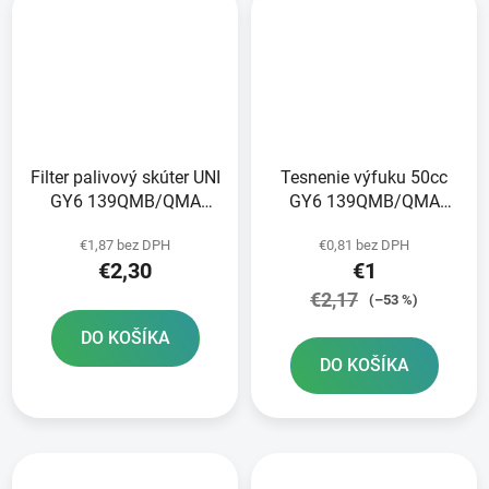
Filter palivový skúter UNI
Tesnenie výfuku 50cc
GY6 139QMB/QMA
GY6 139QMB/QMA
125/150cc GY6
125/150cc GY6
€1,87 bez DPH
€0,81 bez DPH
152/157QMI
152/157QMI
€2,30
€1
€2,17
(–53 %)
DO KOŠÍKA
DO KOŠÍKA