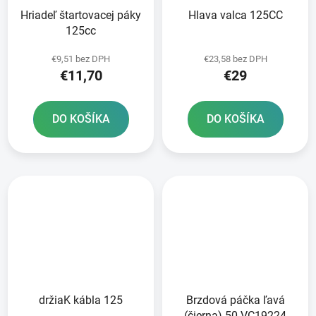
Hriadeľ štartovacej páky
Hlava valca 125CC
125cc
€9,51 bez DPH
€23,58 bez DPH
€11,70
€29
DO KOŠÍKA
DO KOŠÍKA
držiaK kábla 125
Brzdová páčka ľavá
(čierna) 50 VC19224