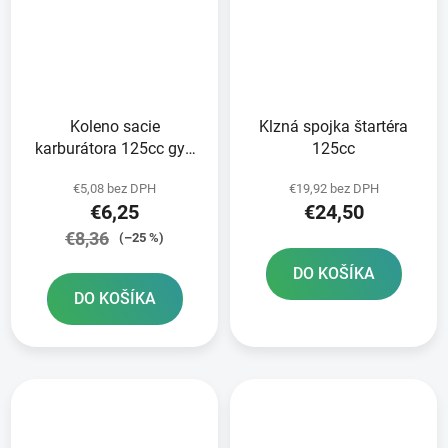
Koleno sacie
Klzná spojka štartéra
karburátora 125cc gy6
125cc
22mm 2 vývody
€5,08 bez DPH
€19,92 bez DPH
€6,25
€24,50
€8,36
(–25 %)
DO KOŠÍKA
DO KOŠÍKA