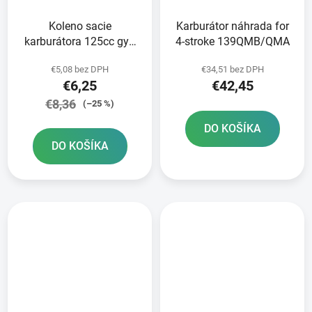
Koleno sacie
Karburátor náhrada for
karburátora 125cc gy6
4-stroke 139QMB/QMA
22mm 1 vývod
€5,08 bez DPH
€34,51 bez DPH
€6,25
€42,45
€8,36
(–25 %)
DO KOŠÍKA
DO KOŠÍKA