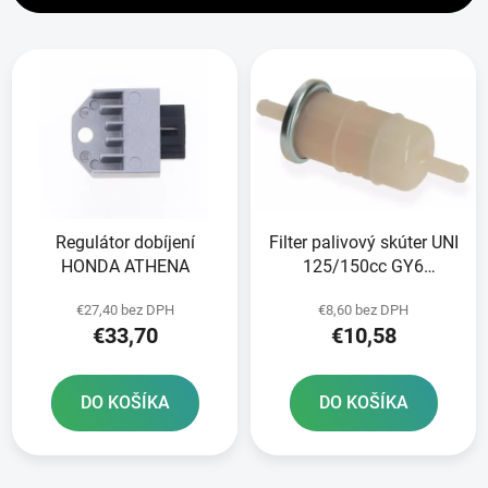
i
V
e
ý
p
p
r
i
o
s
d
p
u
r
k
Regulátor dobíjení
Filter palivový skúter UNI
o
t
HONDA ATHENA
125/150cc GY6
d
o
152/157QMI adamoto
u
v
€27,40 bez DPH
€8,60 bez DPH
R8
k
€33,70
€10,58
t
o
DO KOŠÍKA
DO KOŠÍKA
v