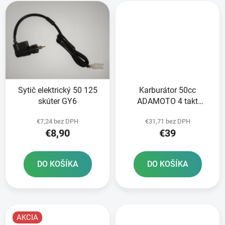
Sytič elektrický 50 125
Karburátor 50cc
skúter GY6
ADAMOTO 4 takt
139QMB/QMA s
€7,24 bez DPH
€31,71 bez DPH
pumpičkou
€8,90
€39
DO KOŠÍKA
DO KOŠÍKA
AKCIA