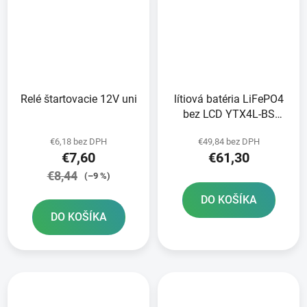
Relé štartovacie 12V uni
lítiová batéria LiFePO4
bez LCD YTX4L-BS
YTX5L-BS YTZ5S-BS
€6,18 bez DPH
€49,84 bez DPH
YTZ6S-BS FULBAT 12V
€7,60
€61,30
2Ah 120A hmotnosť 0
50 kg 107x56x85
€8,44
(–9 %)
DO KOŠÍKA
DO KOŠÍKA