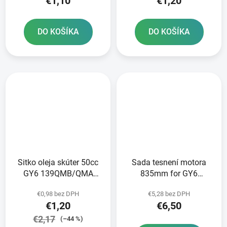
€1,10
€1,20
DO KOŠÍKA
DO KOŠÍKA
Sitko oleja skúter 50cc
Sada tesnení motora
GY6 139QMB/QMA
835mm for GY6
125/150cc GY6
125/150cc 152QMI
€0,98 bez DPH
€5,28 bez DPH
152/157QMI
€1,20
€6,50
€2,17
(–44 %)