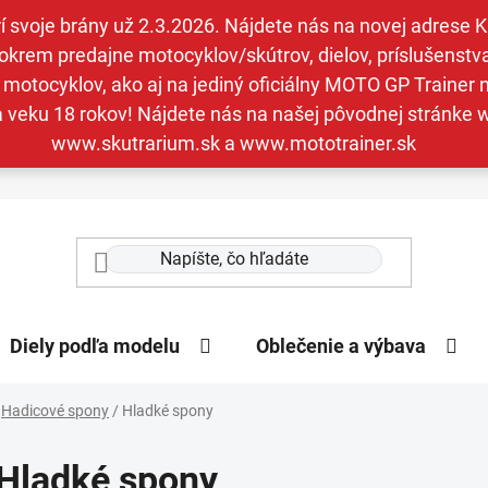
svoje brány už 2.3.2026. Nájdete nás na novej adrese Kav
krem predajne motocyklov/skútrov, dielov, príslušenstva 
otocyklov, ako aj na jediný oficiálny MOTO GP Trainer n
a veku 18 rokov! Nájdete nás na našej pôvodnej stránk
www.skutrarium.sk a www.mototrainer.sk
Diely podľa modelu
Oblečenie a výbava
Hadicové spony
/
Hladké spony
Hladké spony