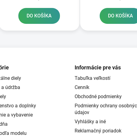
DO KOŠÍKA
DO KOŠÍKA
O
v
l
á
d
órie
Informácie pre vás
a
álne diely
Tabuľka veľkostí
c
i
 a údržba
Cenník
e
ely
Obchodné podmienky
p
šenstvo a doplnky
Podmienky ochrany osobný
r
údajov
v
nie a vybavenie
k
Vyhlášky a iné
ždňa
y
Reklamačný poriadok
podľa modelu
v