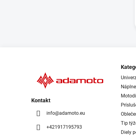
Z
á
Kateg
p
Univerz
ä
Náplne
t
i
Motodi
Kontakt
e
Príslu
info
@
adamoto.eu
Obleče
Tip tý
+421917195793
Diely 