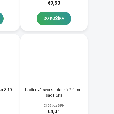
€9,53
DO KOŠÍKA
ká 8-10
hadicová svorka hladká 7-9 mm
sada 5ks
€3,26 bez DPH
€4,01