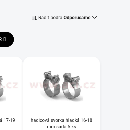
R
Radiť podľa:
Odporúčame
a
d
e
R
n
i
e
p
r
o
d
u
k
t
o
á 17-19
hadicová svorka hladká 16-18
v
mm sada 5 ks