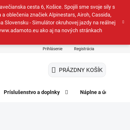
ečianska cesta 6, Košice. Spojili sme svoje sily s
a oblečenia značiek Alpinestars, Airoh, Cassida,
a Slovensku - Simulátor okruhovej jazdy na reálnej
e www.adamoto.eu ako aj na nových stránkach
Prihlásenie
Registrácia
PRÁZDNY KOŠÍK
NÁKUPNÝ
KOŠÍK
Príslušenstvo a doplnky
Náplne a údržba