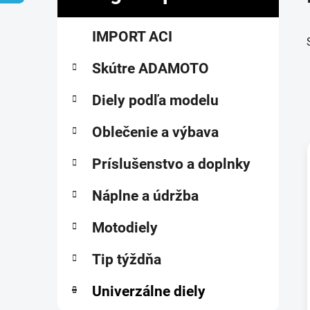
č
K
Preskočiť
n
IMPORT ACI
a
kategórie
ý
t
p
Skútre ADAMOTO
e
a
g
ó
Diely podľa modelu
n
r
e
i
Oblečenie a výbava
l
e
Príslušenstvo a doplnky
i
Náplne a údržba
Motodiely
Tip týždňa
Univerzálne diely