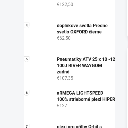
€122,50
doplnkové svetlá Predné
svetlo OXFORD čierne
€62,50
Pneumatiky ATV 25 x 10 -12
100J RIVER WAYGOM
zadné
€107,35
aRMEGA LIGHTSPEED
100% strieborné plexi HIPER
€127
plexi pro přilby Orbit s