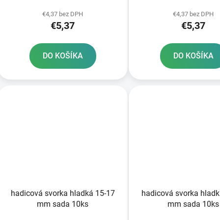
k
t
€4,37 bez DPH
€4,37 bez DPH
€5,37
€5,37
o
v
DO KOŠÍKA
DO KOŠÍKA
hadicová svorka hladká 15-17
hadicová svorka hladk
mm sada 10ks
mm sada 10ks