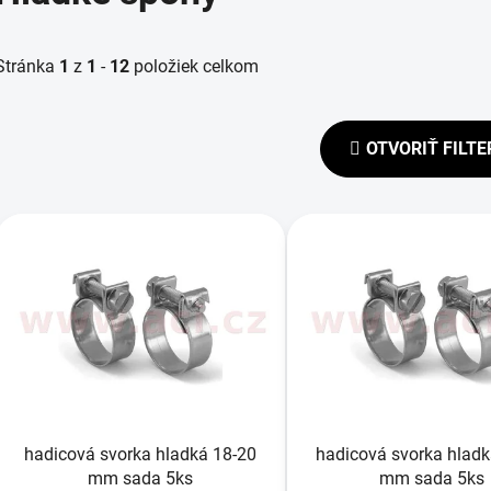
Stránka
1
z
1
-
12
položiek celkom
OTVORIŤ FILTE
V
ý
p
s
p
r
o
d
hadicová svorka hladká 18-20
hadicová svorka hladk
u
mm sada 5ks
mm sada 5ks